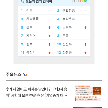
주요뉴스
후계자 없어도 회사는 남긴다?…‘제3자 승
계’ 시험대 오른 中企 현장 [기업승계 대전
환]