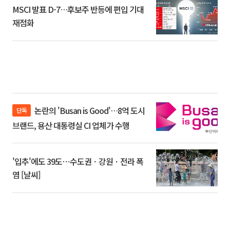
MSCI 발표 D-7…후보주 반등에 편입 기대
재점화
논란의 'Busan is Good'…8억 도시
단독
브랜드, 용산 대통령실 CI 업체가 수행
'입추'에도 39도⋯수도권ㆍ강원ㆍ전라 폭
염 [날씨]