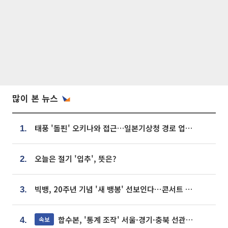
많이 본 뉴스
태풍 '돌핀' 오키나와 접근…일본기상청 경로 업데이트
1.
오늘은 절기 '입추', 뜻은?
2.
빅뱅, 20주년 기념 '새 뱅봉' 선보인다⋯콘서트 앞두고 팝업 개최
3.
합수본, '통계 조작' 서울·경기·충북 선관위 등 추가 압수수색
속보
4.