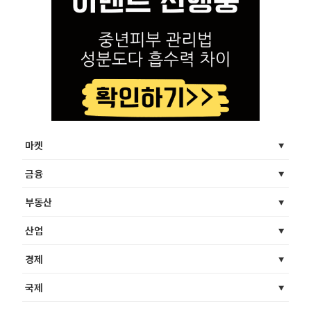
마켓
금융
부동산
산업
경제
국제