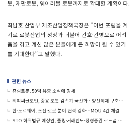
봇, 재활로봇, 웨어러블 로봇까지로 확대할 계획이다.
최남호 산업부 제조산업정책국장은 “이번 포럼을 계
기로 로봇산업의 성장과 더불어 간호·간병으로 어려
움을 겪고 계신 많은 분들에게 큰 희망이 될 수 있기
를 기대한다”고 말했다.
관련 뉴스
휴림로봇, 50억 유증 소식에 강세
티피씨글로벌, 중용 로봇 감속기 국산화ㆍ양산체제 구축…“초기 매출 발생”
한-노르웨이, 조선·로봇 분야 협력 강화…MOU 4건 체결
STO 하위법규 예상안, 풀링·거래한도·정형증권 로드맵 제시