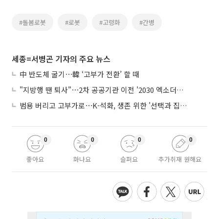
#돌봄로봇
#로봇
#고령화
#간병
세종=서병곤 기자의 주요 뉴스
中 반도체 굴기⋯韓 ‘고부가 전환’ 할 때
"지방행 땐 퇴사"⋯2차 공공기관 이전 '2030 엑소더스' 뇌관
범용 버리고 고부가로⋯K-석화, 생존 위한 '선택과 집중'
0
0
0
0
좋아요
화나요
슬퍼요
추가취재 원해요