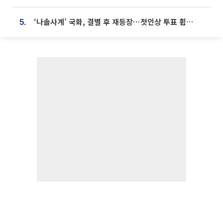
‘나솔사계’ 국화, 결별 후 재등장⋯첫인상 투표 휩쓸고 ‘인기녀’ 등극
5.