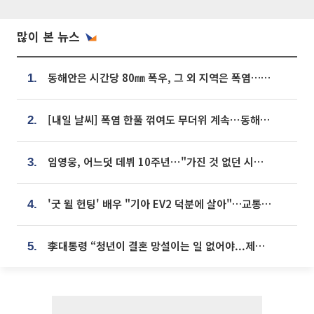
많이 본 뉴스
동해안은 시간당 80㎜ 폭우, 그 외 지역은 폭염…‘극과 극 날씨’
1.
[내일 날씨] 폭염 한풀 꺾여도 무더위 계속⋯동해안 이틀 연속 비
2.
임영웅, 어느덧 데뷔 10주년⋯"가진 것 없던 시절, 내 앞엔 20명의 팬뿐"
3.
'굿 윌 헌팅' 배우 "기아 EV2 덕분에 살아"…교통사고 후 안전성 극찬
4.
李대통령 “청년이 결혼 망설이는 일 없어야...제도상 불이익 조사”
5.