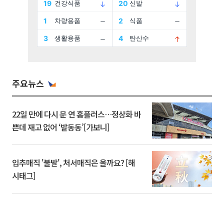
주요뉴스
22일 만에 다시 문 연 홈플러스…정상화 바
쁜데 재고 없어 ‘발동동’[가보니]
입추매직 '불발', 처서매직은 올까요? [해
시태그]