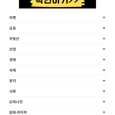
마켓
금융
부동산
산업
경제
국제
정치
사회
오피니언
문화·라이프