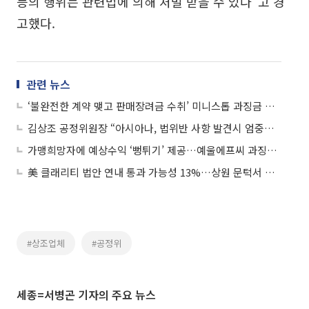
등의 행위는 관련법에 의해 처벌 받을 수 있다"고 경
고했다.
관련 뉴스
‘불완전한 계약 맺고 판매장려금 수취’ 미니스톱 과징금 철퇴
김상조 공정위원장 “아시아나, 법위반 사항 발견시 엄중조처할 것”
가맹희망자에 예상수익 ‘뻥튀기’ 제공…예울에프씨 과징금 철퇴
美 클래리티 법안 연내 통과 가능성 13%…상원 문턱서 제동
#상조업체
#공정위
세종=서병곤 기자의 주요 뉴스