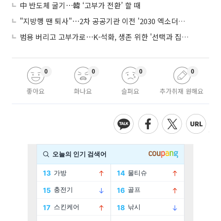
中 반도체 굴기⋯韓 ‘고부가 전환’ 할 때
"지방행 땐 퇴사"⋯2차 공공기관 이전 '2030 엑소더스' 뇌관
범용 버리고 고부가로⋯K-석화, 생존 위한 '선택과 집중'
0
0
0
0
좋아요
화나요
슬퍼요
추가취재 원해요