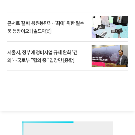
콘서트 갈 때 응원봉만?⋯'최애' 위한 필수
품 등장이오! [솔드아웃]
서울시, 정부에 정비사업 규제 완화 '건
의'⋯국토부 "협의 중" 입장만 [종합]