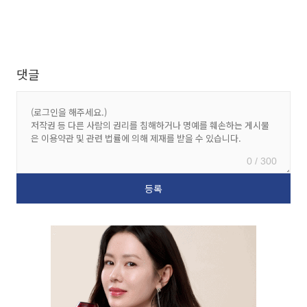
댓글
0 / 300