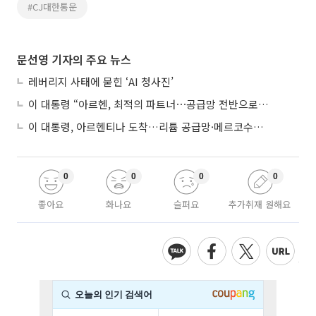
#CJ대한통운
문선영 기자의 주요 뉴스
레버리지 사태에 묻힌 ‘AI 청사진’
이 대통령 “아르헨, 최적의 파트너⋯공급망 전반으로 확대”
이 대통령, 아르헨티나 도착…리튬 공급망·메르코수르 협력 논의
0
0
0
0
좋아요
화나요
슬퍼요
추가취재 원해요