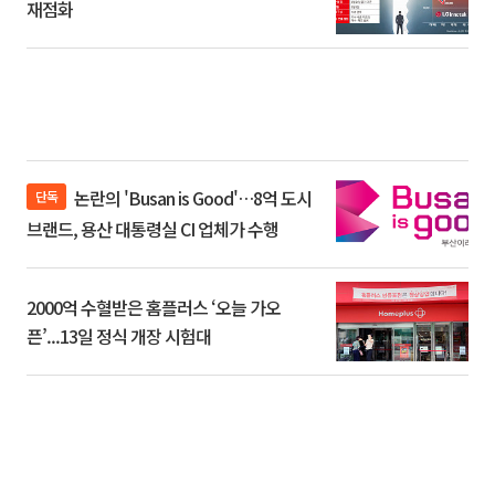
재점화
논란의 'Busan is Good'…8억 도시
단독
브랜드, 용산 대통령실 CI 업체가 수행
2000억 수혈받은 홈플러스 ‘오늘 가오
픈’...13일 정식 개장 시험대