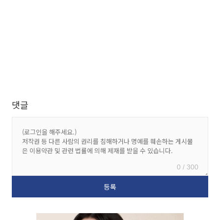
댓글
0 / 300