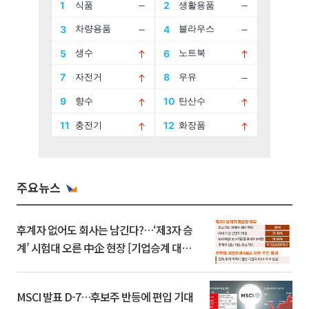
주요뉴스
후계자 없어도 회사는 남긴다?…‘제3자 승
계’ 시험대 오른 中企 현장 [기업승계 대전
환]
MSCI 발표 D-7…후보주 반등에 편입 기대