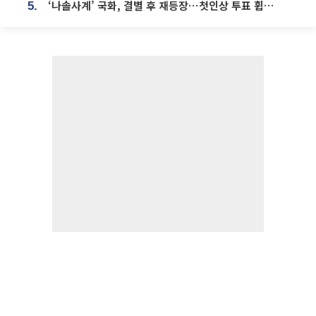
‘나솔사계’ 국화, 결별 후 재등장⋯첫인상 투표 휩쓸고 ‘인기녀’ 등극
5.