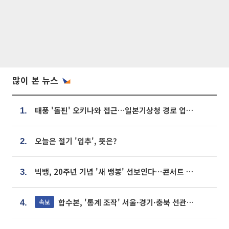
많이 본 뉴스
태풍 '돌핀' 오키나와 접근…일본기상청 경로 업데이트
1.
오늘은 절기 '입추', 뜻은?
2.
빅뱅, 20주년 기념 '새 뱅봉' 선보인다⋯콘서트 앞두고 팝업 개최
3.
합수본, '통계 조작' 서울·경기·충북 선관위 등 추가 압수수색
속보
4.