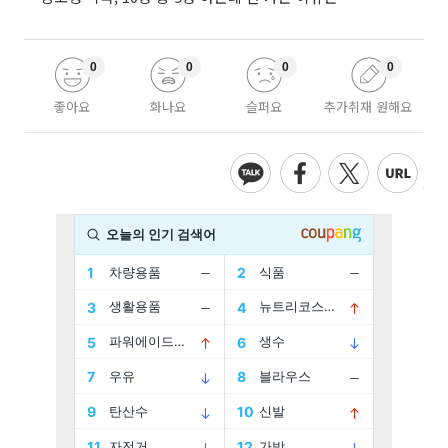
0
0
0
0
좋아요
화나요
슬퍼요
추가취재 원해요