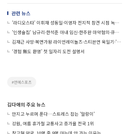
관련 뉴스
'라디오스타' 이휘재 성동일·이영자 전지적 참견 시점 녹화 불참·윤기원 황은정 이혼·윤문식 폐암수술 등
'인생술집' 남규리·한석준 아내 임신·한주완 마약혐의·큐리 장천 럽스타그램 의혹 등
김재근 사망·복면가왕 라이언레이놀즈·스티븐연 욱일기·'효리네 민박2' 윤아 눈물 등
‘경험 無도 환영’ 첫 일자리 도전 설명서
#연예스포츠
김다애의 주요 뉴스
만지고 누르며 푼다…스트레스 잡는 '말랑이'
강원, 여름 휴가철 교통사고 증가율 전국 1위
창고형 약국, 10명 중 9명 아는데 안 가는 이유는