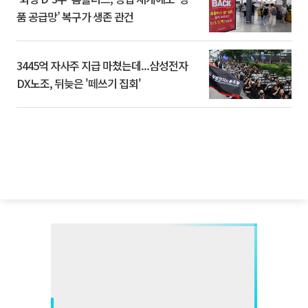
품 공급망’ 복구가 생존 관건
3445억 자사주 지급 마쳤는데...삼성전자
DX노조, 뒤늦은 '떼쓰기 집회'