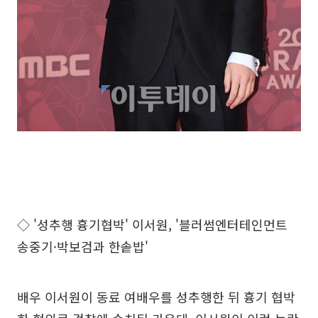
◇ '성추행 흉기협박' 이서원, '블러썸엔터테인먼트
송중기·박보검과 한솥밥'
배우 이서원이 동료 여배우를 성추행한 뒤 흉기 협박