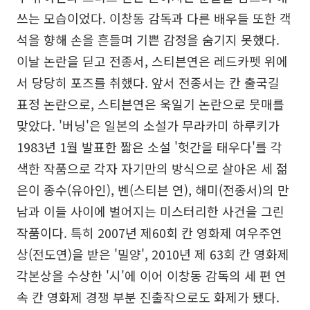
쓰는 모습이었다. 이창동 감독과 다른 배우들 또한 객
석을 향해 손을 흔들며 기쁜 감정을 숨기지 못했다.
이날 논란을 딛고 전종서, 스티븐연은 레드카펫 위에
서 당당히 포즈를 취했다. 앞서 전종서는 칸 출국길
표정 논란으로, 스티븐연은 욱일기 논란으로 뭇매를
맞았다. '버닝'은 일본의 소설가 무라카미 하루키가
1983년 1월 발표한 짧은 소설 '헛간을 태우다'를 각
색한 작품으로 각자 자기만의 방식으로 살아온 세 젊
은이 종수(유아인), 벤(스티븐 연), 해미(전종서)의 만
남과 이들 사이에 벌어지는 미스터리한 사건을 그린
작품이다. 특히 2007년 제60회 칸 영화제 여우주연
상(전도연)을 받은 '밀양', 2010년 제 63회 칸 영화제
각본상을 수상한 '시'에 이어 이창동 감독의 세 편 연
속 칸 영화제 경쟁 부분 진출작으로도 화제가 됐다.