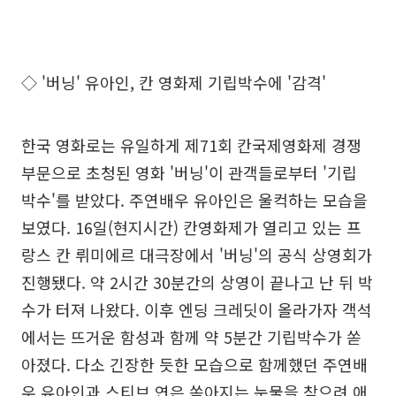
◇ '버닝' 유아인, 칸 영화제 기립박수에 '감격'
한국 영화로는 유일하게 제71회 칸국제영화제 경쟁
부문으로 초청된 영화 '버닝'이 관객들로부터 '기립
박수'를 받았다. 주연배우 유아인은 울컥하는 모습을
보였다. 16일(현지시간) 칸영화제가 열리고 있는 프
랑스 칸 뤼미에르 대극장에서 '버닝'의 공식 상영회가
진행됐다. 약 2시간 30분간의 상영이 끝나고 난 뒤 박
수가 터져 나왔다. 이후 엔딩 크레딧이 올라가자 객석
에서는 뜨거운 함성과 함께 약 5분간 기립박수가 쏟
아졌다. 다소 긴장한 듯한 모습으로 함께했던 주연배
우 유아인과 스티브 연은 쏟아지는 눈물을 참으려 애