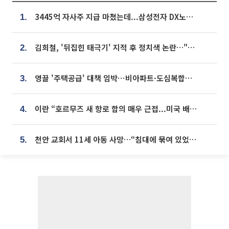
3445억 자사주 지급 마쳤는데...삼성전자 DX노조, 뒤늦은 '떼쓰기 집회'
1.
김희철, '뒤집힌 태극기' 지적 후 정치색 논란…"좌우 떠나 우리나라 국기"
2.
영끌 '주택공급' 대책 임박⋯비아파트·도심복합까지 총동원
3.
이란 “호르무즈 새 항로 합의 매우 근접...미국 배상 먼저”
4.
천안 교회서 11세 아동 사망…“침대에 묶여 있었다” 진술 확보
5.