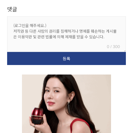
댓글
0 / 300