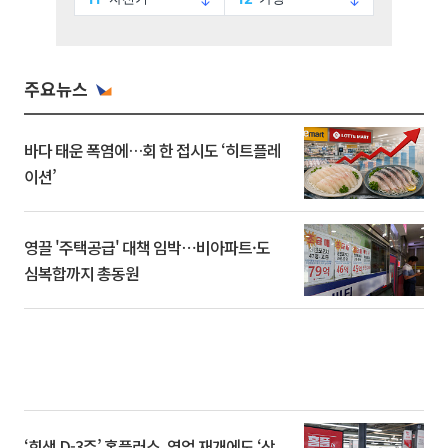
주요뉴스
바다 태운 폭염에…회 한 접시도 ‘히트플레
이션’
영끌 '주택공급' 대책 임박⋯비아파트·도
심복합까지 총동원
‘회생 D-3주’ 홈플러스, 영업 재개에도 ‘상