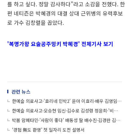
를 하고 싶다. 정말 감사하다”라고 소감을 전했다. 한
편 네티즌은 박혜경의 대결 상대 근위병의 유력후보
로 가수 김창렬을 꼽았다.
'복명가왕 요술공주밍키 박혜경' 전체기사 보기
관련 뉴스
한예슬 의료사고·'효리네 민박2' 윤아 이효리·배우 김영임 11주기·'어벤져스 인피니티 워' 예매율 등
한예슬 의료사고·오승현 임신·김수로 김성령 정윤희·'비행소녀' 박기량 등
박봄 암페타민·'사람이 좋다' 배동성 딸 배수진·김경란 김상민 이혼·장현승 신수지 결별 등
‘경험 無도 환영’ 첫 일자리 도전 설명서