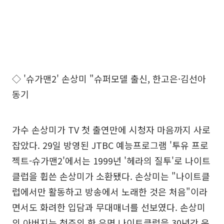
◇ '슈가맨2' 손상미 "슈퍼모델 출신, 한고은·김선아
동기
가수 손상미가 TV 첫 출연만에 시청자 마음까지 사로
잡았다. 29일 방영된 JTBC 예능프로그램 '투유 프로
젝트-슈가맨2'에서는 1999년 '헤라의 질투'로 나이트
클럽을 휩쓴 손상미가 소환됐다. 손상미는 "나이트클
럽에서만 활동하고 방송에서 노래한 것은 처음"이라
면서도 화려한 입담과 무대매너를 선보였다. 손상미
의 아버지는 청주의 한 유명 나이트클럽을 30년간 운