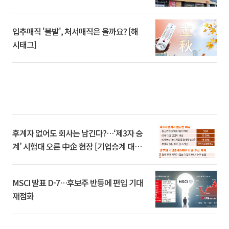
입추매직 '불발', 처서매직은 올까요? [해
시태그]
후계자 없어도 회사는 남긴다?…‘제3자 승
계’ 시험대 오른 中企 현장 [기업승계 대전
환]
MSCI 발표 D-7…후보주 반등에 편입 기대
재점화