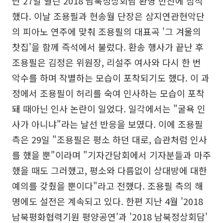
난 27일 열린 2018 남북정상회담 환영 만찬에 참석
했다. 이날 조용필과 현송월 단장은 삼지연관현악단
의 피아노 연주에 맞춰 조용필의 대표곡 '그 겨울의
찻집'을 함께 즉석에서 불렀다. 환송 행사가 끝난 후
조용필은 김정은 위원장, 리설주 여사와 다시 한 번
악수를 하며 작별하는 모습이 포착되기도 했다. 이 과
정에서 조용필이 허리를 숙여 인사하는 모습이 포착
돼 때아닌 인사 논란이 일었다. 일각에서는 "굴욕 인
사가 아니냐"라는 날선 반응을 보였다. 이에 조용필
측은 29일 "조용필은 평소 하던 대로, 습관처럼 인사
를 했을 뿐"이라며 "기자간담회에서 기자분들과 마주
했을 때도 그러했고, 평소와 다름없이 상대방에 대한
예의를 갖췄을 뿐이다"라고 전했다. 조용필 측의 해
명에도 설전은 계속되고 있다. 한편 지난 4월 '2018
남북평화협력기원 평양공연'과 '2018 남북정상회담'