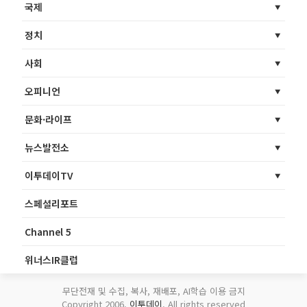
국제
정치
사회
오피니언
문화·라이프
뉴스발전소
이투데이TV
스페셜리포트
Channel 5
위너스IR클럽
무단전재 및 수집, 복사, 재배포, AI학습 이용 금지
Copyright 2006.
이투데이
. All rights reserved