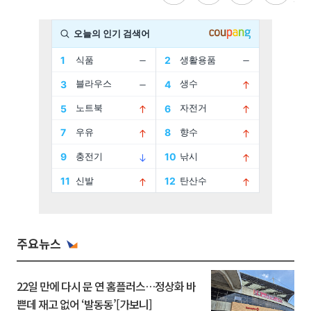
주요뉴스
22일 만에 다시 문 연 홈플러스…정상화 바
쁜데 재고 없어 ‘발동동’[가보니]