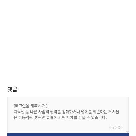
댓글
0 / 300