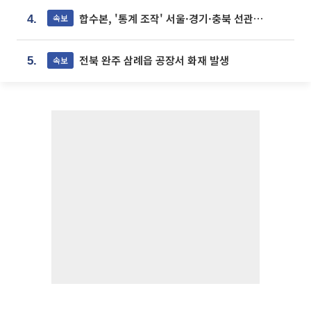
합수본, '통계 조작' 서울·경기·충북 선관위 등 추가 압수수색
속보
4.
전북 완주 삼례읍 공장서 화재 발생
속보
5.