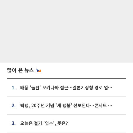
많이 본 뉴스
태풍 '돌핀' 오키나와 접근…일본기상청 경로 업데이트
1.
빅뱅, 20주년 기념 '새 뱅봉' 선보인다⋯콘서트 앞두고 팝업 개최
2.
오늘은 절기 '입추', 뜻은?
3.