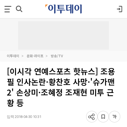
이투데이
문화·라이프
방송/TV
[이시각 연예스포츠 핫뉴스] 조용
필 인사논란·황찬호 사망·'슈가맨
2' 손상미·조혜정 조재현 미투 근
황 등
입력 2018-04-30 10:31