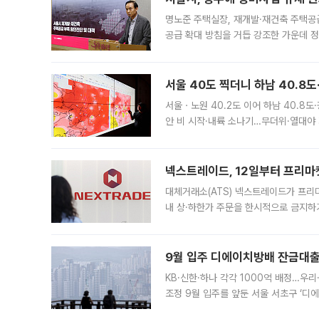
명노준 주택실장, 재개발·재건축 주택공
공급 확대 방침을 거듭 강조한 가운데 정
면 반박하고 나섰다. 명노준 서울시 주택
서울 40도 찍더니 하남 40.8도
서울ㆍ노원 40.2도 이어 하남 40.8도
안 비 시작·내륙 소나기…무더위·열대야 
에서도 40도를 웃도는 기온이 관측됐다
의 극심한
넥스트레이드, 12일부터 프리마
대체거래소(ATS) 넥스트레이드가 프리
내 상·하한가 주문을 한시적으로 금지하
가 체결 사례와 관련해 설명자료를 내고
9월 입주 디에이치방배 잔금대출
KB·신한·하나 각각 1000억 배정…우
조정 9월 입주를 앞둔 서울 서초구 ‘디
은행과 NH농협은행도 대출 취급을 검토