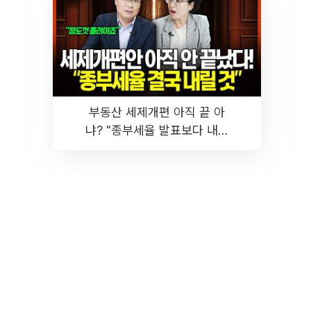
부동산 세제개편 아직 끝 아
냐? "종부세율 발표보다 내릴
것" 장기거주·양도세 전망 I 집
땅지성 I 김인만, 진미윤