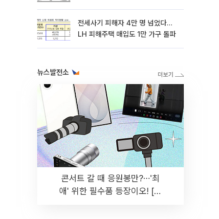
전세사기 피해자 4만 명 넘었다…
LH 피해주택 매입도 1만 가구 돌파
뉴스발전소
콘서트 갈 때 응원봉만?⋯'최
애' 위한 필수품 등장이오! [솔
드아웃]