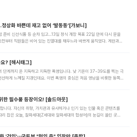
…정상화 바쁜데 재고 없어 ‘발동동’[가보니]
준비 신선식품 등 순차 입고…13일 정식 개장 목표 22일 만에 다시 문을
오전부터 직원들은 비어 있는 진열대를 채우느라 바쁘게 움직였다. 계란과
리를 잡기 시작했지만, 매장 곳곳엔 여전히 텅 빈 매대가 먼저 눈에 들어왔
까요? [해시태그]
’의 단계까지 온 지독하고 지독한 폭염입니다. 낮 기온이 37~39도를 찍는 극
 선선하게 느껴질 지경인데요. 이번 폭염의 중심은 처음 영남을 비롯한 동쪽
 북서풍이 산맥을 넘어 영남 쪽으로 내려오면서 뜨겁고 건조해졌는데요.
 위한 필수품 등장이오! [솔드아웃]
합니다. 자신의 취향, 가치관과 유사하거나 인기 있는 인물 혹은 콘텐츠를
'가 자리 잡은 오늘, 잘파세대(Z세대와 알파세대의 합성어)의 눈길이 쏠린 곳은
리는 공연장. 응원봉만큼이나 눈에 띄는 게 있습니다. 공연이 시작되기
 '건의'⋯국토부 "협의 중" 입장만 [종합]