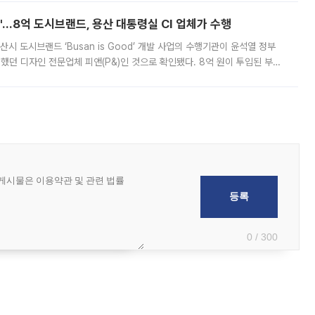
od'…8억 도시브랜드, 용산 대통령실 CI 업체가 수행
시 도시브랜드 ‘Busan is Good’ 개발 사업의 수행기관이 윤석열 정부
여했던 디자인 전문업체 피앤(P&)인 것으로 확인됐다. 8억 원이 투입된 부산
 부족과 디자인 정체성 논란에 휩싸였던 만큼, 사업 선정 과정과 결과물에
0 / 300