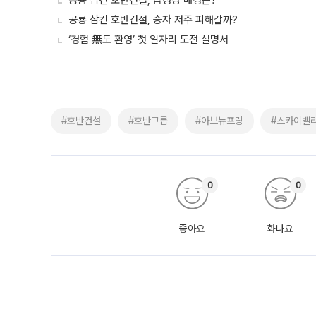
공룡 삼킨 호반건설, 급성장 배경은?
공룡 삼킨 호반건설, 승자 저주 피해갈까?
‘경험 無도 환영’ 첫 일자리 도전 설명서
#호반건설
#호반그룹
#아브뉴프랑
#스카이밸
0
0
좋아요
화나요