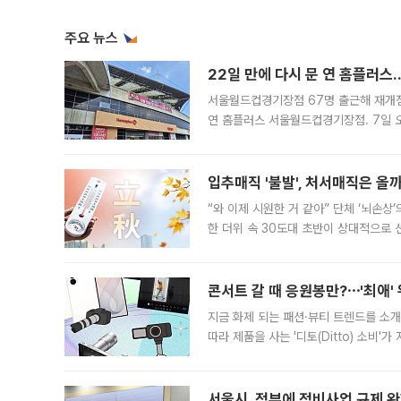
주요 뉴스
22일 만에 다시 문 연 홈플러스
서울월드컵경기장점 67명 출근해 재개점 
연 홈플러스 서울월드컵경기장점. 7일 
우유, 과일 같은 신선식품이 차근차근 자
입추매직 '불발', 처서매직은 올
“와 이제 시원한 거 같아” 단체 ‘뇌손상
한 더위 속 30도대 초반이 상대적으로
지역에 있었습니다. 7월 말에는 서풍과
콘서트 갈 때 응원봉만?⋯'최애'
지금 화제 되는 패션·뷰티 트렌드를 소개
따라 제품을 사는 '디토(Ditto) 소비
어디일까요? 아이돌 콘서트 시작을 기다
서울시, 정부에 정비사업 규제 완화