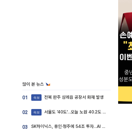
많이 본 뉴스
전북 완주 삼례읍 공장서 화재 발생
01
속보
서울도 '40도'…오늘 노원 40.2도 기록
02
속보
SK하이닉스, 용인·청주에 54조 투자…AI 메모리 생산기지 키운다
03