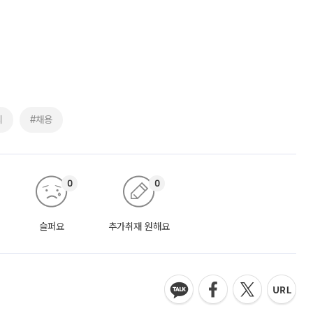
리
#채용
0
0
슬퍼요
추가취재 원해요