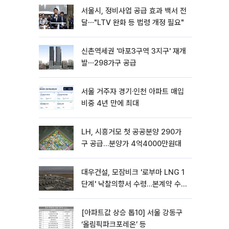
서울시, 정비사업 공급 효과 백서 전
달⋯"LTV 완화 등 법령 개정 필요"
신촌역세권 '마포3구역 3지구' 재개
발⋯298가구 공급
서울 거주자 경기·인천 아파트 매입
비중 4년 만에 최대
LH, 시흥거모 첫 공공분양 290가
구 공급…분양가 4억4000만원대
대우건설, 모잠비크 '로부마 LNG 1
단계' 낙찰의향서 수령…본계약 수
주 ‘청신호'
[아파트값 상승 톱10] 서울 강동구
‘올림픽파크포레온’ 등