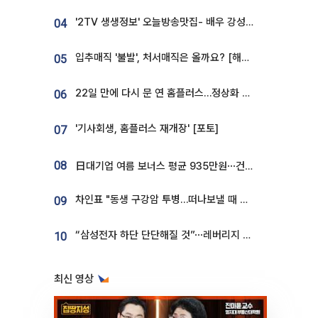
'2TV 생생정보' 오늘방송맛집- 배우 강성진 단골! 쌀국수ㆍ푸팟퐁 커리 맛집 '블○○○'
04
입추매직 '불발', 처서매직은 올까요? [해시태그]
05
22일 만에 다시 문 연 홈플러스…정상화 바쁜데 재고 없어 ‘발동동’[가보니]
06
'기사회생, 홈플러스 재개장' [포토]
07
08
日대기업 여름 보너스 평균 935만원⋯건설회사 1800만 넘어
차인표 "동생 구강암 투병…떠나보낼 때 가장 힘들었다”
09
“삼성전자 하단 단단해질 것”⋯레버리지 규제에 쏠림 완화 [찐코노미]
10
최신 영상