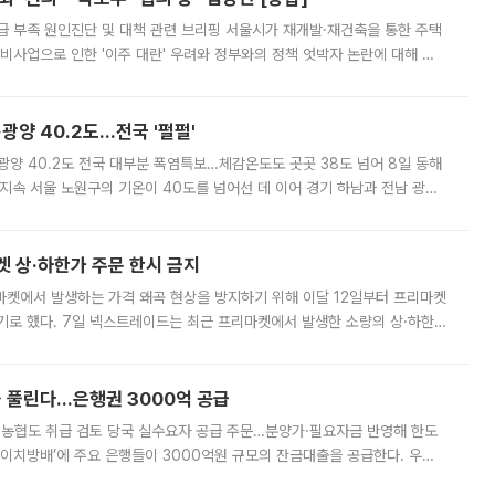
급 부족 원인진단 및 대책 관련 브리핑 서울시가 재개발·재건축을 통한 주택
비사업으로 인한 '이주 대란' 우려와 정부와의 정책 엇박자 논란에 대해 정
실장은 2031년까지 31만 가구 착공 목표에 차질이 없다는 입장이나,
·광양 40.2도…전국 '펄펄'
·광양 40.2도 전국 대부분 폭염특보…체감온도도 곳곳 38도 넘어 8일 동해
지속 서울 노원구의 기온이 40도를 넘어선 데 이어 경기 하남과 전남 광양
. 전국 대부분 지역에 폭염특보가 내려진 가운데 곳곳에서 39~40도 안팎
켓 상·하한가 주문 한시 금지
마켓에서 발생하는 가격 왜곡 현상을 방지하기 위해 이달 12일부터 프리마켓
기로 했다. 7일 넥스트레이드는 최근 프리마켓에서 발생한 소량의 상·하한
, 주문 오류로 인한 가격 급등락을 최소화하기 위한 비상 대응방안을 발표
 풀린다…은행권 3000억 공급
리·농협도 취급 검토 당국 실수요자 공급 주문…분양가·필요자금 반영해 한도
에이치방배’에 주요 은행들이 3000억원 규모의 잔금대출을 공급한다. 우리
하고 있어 향후 공급 규모가 늘어날 전망이다. 7일 금융권에 따르면 KB국