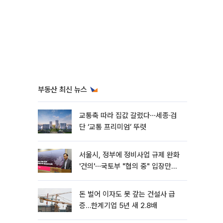
부동산 최신 뉴스
교통축 따라 집값 갈렸다⋯세종·검
단 ‘교통 프리미엄’ 뚜렷
서울시, 정부에 정비사업 규제 완화
'건의'⋯국토부 "협의 중" 입장만
[종합]
돈 벌어 이자도 못 갚는 건설사 급
증…한계기업 5년 새 2.8배