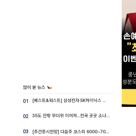
많이 본 뉴스
[베스트&워스트] 삼성전자·SK하이닉스 밀린 한 주…상상인증권은 85% 급등
01
35도 안팎 무더위 이어져…전국 곳곳 소나기 [오늘 날씨]
02
03
[주간증시전망] 다음주 코스피 6000~7000⋯“外人 수급은 정책이 변수”