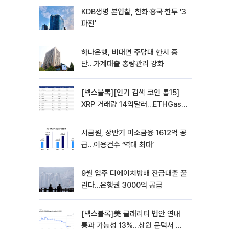
KDB생명 본입찰, 한화·흥국·한투 '3
파전'
하나은행, 비대면 주담대 한시 중
단…가계대출 총량관리 강화
[넥스블록][인기 검색 코인 톱15]
XRP 거래량 14억달러…ETHGas
급등·Bless 급락…고변동 알트 부각
서금원, 상반기 미소금융 1612억 공
급…이용건수 ‘역대 최대’
9월 입주 디에이치방배 잔금대출 풀
린다…은행권 3000억 공급
[넥스블록]美 클래리티 법안 연내
통과 가능성 13%…상원 문턱서 제