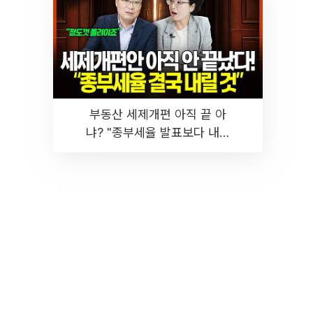
부동산 세제개편 아직 끝 아
냐? "종부세율 발표보다 내릴
것" 장기거주·양도세 전망 I 집
땅지성 I 김인만, 진미윤