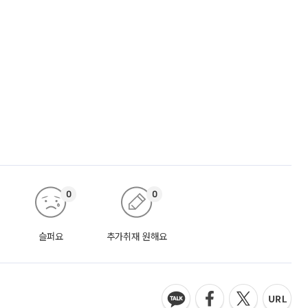
0
0
슬퍼요
추가취재 원해요