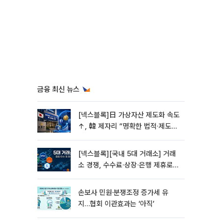
금융 최신 뉴스
[넥스블록]日 가상자산 제도화 속도
↑, 韓 제자리 “명확한 법적∙제도적
기반 마련 시급”
[넥스블록][국내 5대 거래소] 거래
소 경쟁, 수수료∙상장∙은행 제휴로
옮겨 붙었다
손보사 민원·분쟁조정 증가세 유
지…협회 이관효과는 ‘아직’