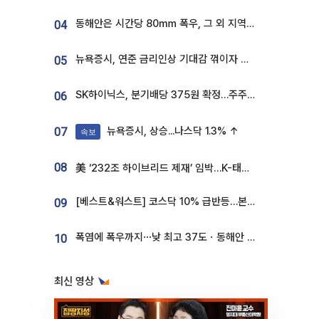
동해안은 시간당 80㎜ 폭우, 그 외 지역은 폭염…‘극과 극 날씨’
04
뉴욕증시, 연준 금리인상 기대감 꺾이자 상승...S&P500 사상 최고치 [종합]
05
SK하이닉스, 분기배당 375원 확정…주주환원책 9월로 앞당겨 발표
06
뉴욕증시, 상승...나스닥 1.3% ↑
07
속보
08
美 ‘232조 하이브리드 제재’ 임박…K-태양광, 불확실성 털고 날개 다나
[베스트&워스트] 코스닥 10% 급반등…본느, 최대주주 변경 기대에 270% 폭등
09
폭염에 폭우까지⋯낮 최고 37도ㆍ동해안 강한 비 [날씨]
10
최신 영상