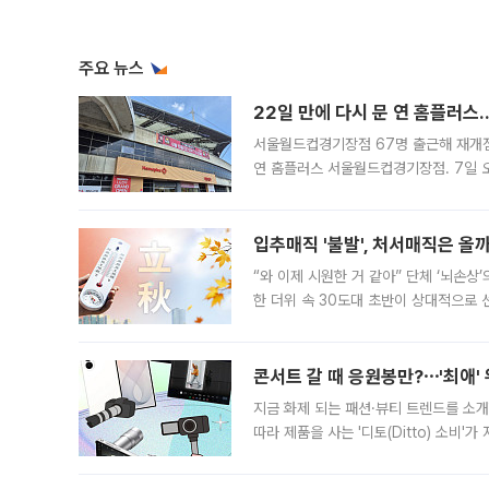
주요 뉴스
22일 만에 다시 문 연 홈플러스
서울월드컵경기장점 67명 출근해 재개점 
연 홈플러스 서울월드컵경기장점. 7일 
우유, 과일 같은 신선식품이 차근차근 자
입추매직 '불발', 처서매직은 올
“와 이제 시원한 거 같아” 단체 ‘뇌손상
한 더위 속 30도대 초반이 상대적으로
지역에 있었습니다. 7월 말에는 서풍과
콘서트 갈 때 응원봉만?⋯'최애'
지금 화제 되는 패션·뷰티 트렌드를 소개
따라 제품을 사는 '디토(Ditto) 소비
어디일까요? 아이돌 콘서트 시작을 기다