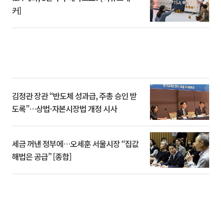
커]
김정관 장관 “반도체 성과급, 주총 승인 받
도록”…상법·자본시장법 개정 시사
세금 꺼낸 정부에…오세훈 서울시장 “집값
해법은 공급” [종합]