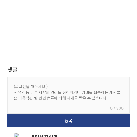
댓글
0 / 300