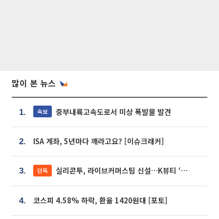
많이 본 뉴스
중부내륙고속도로서 미상 폭발물 발견
속보
1.
ISA 계좌, 5년마다 깨라고요? [이슈크래커]
2.
실리콘투, 라이브커머스팀 신설…K뷰티 ‘글로벌 판매망’ 확대[K뷰티 라방戰]
단독
3.
코스피 4.58% 하락, 환율 1420원대 [포토]
4.