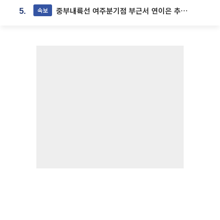
중부내륙선 여주분기점 부근서 연이은 추돌사고 발생
속보
5.