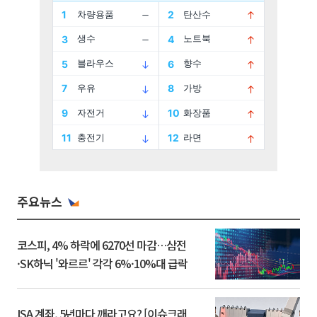
주요뉴스
코스피, 4% 하락에 6270선 마감…삼전
·SK하닉 '와르르' 각각 6%·10%대 급락
ISA 계좌, 5년마다 깨라고요? [이슈크래