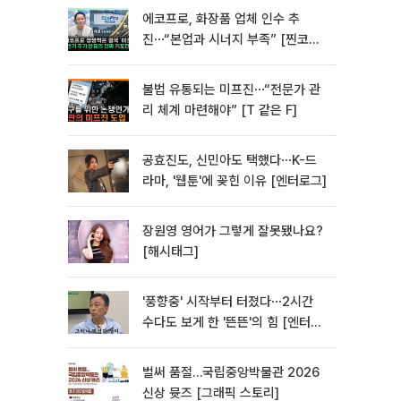
에코프로, 화장품 업체 인수 추
진⋯“본업과 시너지 부족” [찐코노
미]
불법 유통되는 미프진⋯“전문가 관
리 체계 마련해야” [T 같은 F]
공효진도, 신민아도 택했다⋯K-드
라마, '웹툰'에 꽂힌 이유 [엔터로그]
장원영 영어가 그렇게 잘못됐나요?
[해시태그]
'풍향중' 시작부터 터졌다⋯2시간
수다도 보게 한 '뜬뜬'의 힘 [엔터로
그]
벌써 품절…국립중앙박물관 2026
신상 뮷즈 [그래픽 스토리]