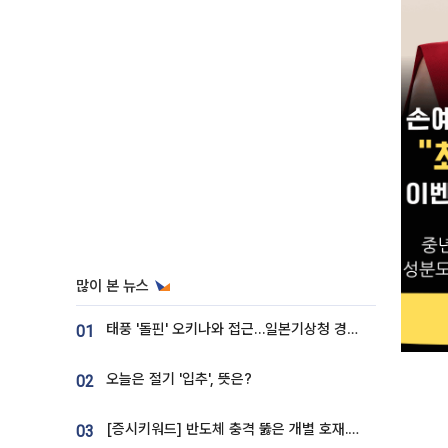
많이 본 뉴스
태풍 '돌핀' 오키나와 접근…일본기상청 경로 업데이트
01
오늘은 절기 '입추', 뜻은?
02
[증시키워드] 반도체 충격 뚫은 개별 호재...포스코퓨처엠·에코프로·한화솔루션 '눈길'
03