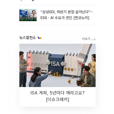
“삼성SDI, 하반기 본업 살아난다”⋯
ESSㆍAI 수요가 견인 [찐코노미]
뉴스발전소
ISA 계좌, 5년마다 깨라고요?
[이슈크래커]