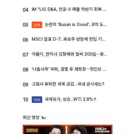
iM "LIG D&A, 천궁-II 매출 하반기 회복 전망…방산 톱픽 유지"
04
논란의 'Busan is Good'…8억 도시브랜드, 용산 대통령실 CI 업체가 수행
05
단독
MSCI 발표 D-7…후보주 반등에 편입 기대 재점화
06
아옳이, 한의사 김형배와 벌써 200일⋯꽃다발 들고 "프러포즈 아냐"
07
‘나솔사계’ 국화, 결별 후 재등장⋯첫인상 투표 휩쓸고 ‘인기녀’ 등극
08
고점서 후퇴한 국제 금값…국내 금시세는?
09
국제유가, 상승...WTI 2.8%↑
10
속보
최신 영상