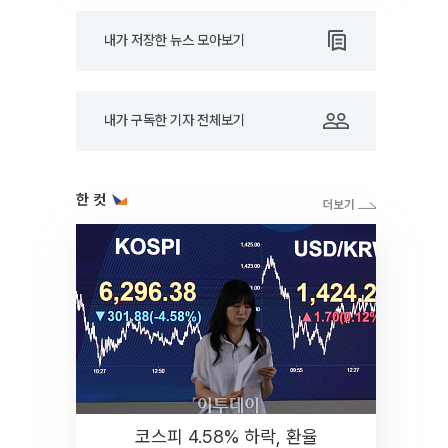
내가 저장한 뉴스 모아보기
내가 구독한 기자 전체보기
한 컷
코스피 4.58% 하락, 환율