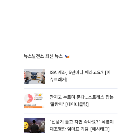
뉴스발전소 최신 뉴스
ISA 계좌, 5년마다 깨라고요? [이
슈크래커]
만지고 누르며 푼다…스트레스 잡는
'말랑이' [데이터클립]
"선풍기 틀고 자면 죽나요?" 폭염이
재조명한 엄마표 괴담 [해시태그]