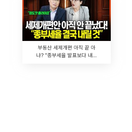
부동산 세제개편 아직 끝 아
냐? "종부세율 발표보다 내릴
것" 장기거주·양도세 전망 I 집
땅지성 I 김인만, 진미윤