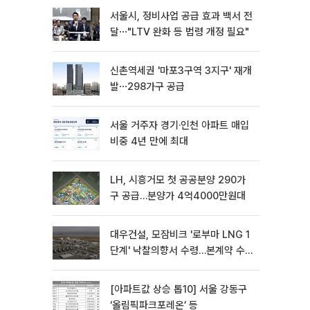
서울시, 정비사업 공급 효과 백서 전
달⋯"LTV 완화 등 법령 개정 필요"
신촌역세권 '마포3구역 3지구' 재개
발⋯298가구 공급
서울 거주자 경기·인천 아파트 매입
비중 4년 만에 최대
LH, 시흥거모 첫 공공분양 290가
구 공급…분양가 4억4000만원대
대우건설, 모잠비크 '로부마 LNG 1
단계' 낙찰의향서 수령…본계약 수
주 ‘청신호'
[아파트값 상승 톱10] 서울 강동구
‘올림픽파크포레온’ 등