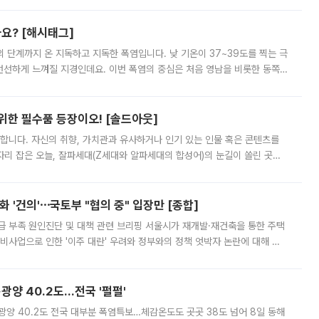
까요? [해시태그]
’의 단계까지 온 지독하고 지독한 폭염입니다. 낮 기온이 37~39도를 찍는 극
 선선하게 느껴질 지경인데요. 이번 폭염의 중심은 처음 영남을 비롯한 동쪽
 북서풍이 산맥을 넘어 영남 쪽으로 내려오면서 뜨겁고 건조해졌는데요.
 위한 필수품 등장이오! [솔드아웃]
합니다. 자신의 취향, 가치관과 유사하거나 인기 있는 인물 혹은 콘텐츠를
'가 자리 잡은 오늘, 잘파세대(Z세대와 알파세대의 합성어)의 눈길이 쏠린 곳은
리는 공연장. 응원봉만큼이나 눈에 띄는 게 있습니다. 공연이 시작되기
 '건의'⋯국토부 "협의 중" 입장만 [종합]
급 부족 원인진단 및 대책 관련 브리핑 서울시가 재개발·재건축을 통한 주택
비사업으로 인한 '이주 대란' 우려와 정부와의 정책 엇박자 논란에 대해 정
실장은 2031년까지 31만 가구 착공 목표에 차질이 없다는 입장이나,
·광양 40.2도…전국 '펄펄'
·광양 40.2도 전국 대부분 폭염특보…체감온도도 곳곳 38도 넘어 8일 동해