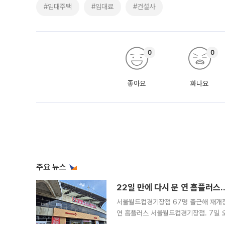
#임대주택
#임대료
#건설사
0
0
좋아요
화나요
주요 뉴스
22일 만에 다시 문 연 홈플러스
서울월드컵경기장점 67명 출근해 재개점 
연 홈플러스 서울월드컵경기장점. 7일 
우유, 과일 같은 신선식품이 차근차근 자