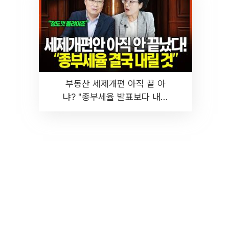
부동산 세제개편 아직 끝 아
냐? "종부세율 발표보다 내릴
것" 장기거주·양도세 전망 I 집
땅지성 I 김인만, 진미윤