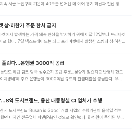
지속 서울 노원구의 기온이 40도를 넘어선 데 이어 경기 하남과 전남 광양
. 전국 대부분 지역에 폭염특보가 내려진 가운데 곳곳에서 39~40도 안팎
켓 상·하한가 주문 한시 금지
마켓에서 발생하는 가격 왜곡 현상을 방지하기 위해 이달 12일부터 프리마켓
기로 했다. 7일 넥스트레이드는 최근 프리마켓에서 발생한 소량의 상·하한
, 주문 오류로 인한 가격 급등락을 최소화하기 위한 비상 대응방안을 발표
 풀린다…은행권 3000억 공급
리·농협도 취급 검토 당국 실수요자 공급 주문…분양가·필요자금 반영해 한도
에이치방배’에 주요 은행들이 3000억원 규모의 잔금대출을 공급한다. 우리
하고 있어 향후 공급 규모가 늘어날 전망이다. 7일 금융권에 따르면 KB국
od'…8억 도시브랜드, 용산 대통령실 CI 업체가 수행
시 도시브랜드 ‘Busan is Good’ 개발 사업의 수행기관이 윤석열 정부
여했던 디자인 전문업체 피앤(P&)인 것으로 확인됐다. 8억 원이 투입된 부산
 부족과 디자인 정체성 논란에 휩싸였던 만큼, 사업 선정 과정과 결과물에