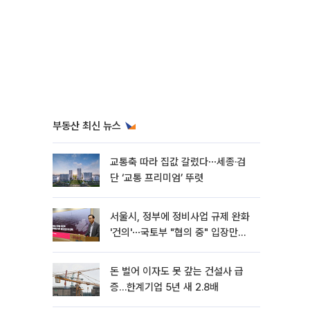
부동산 최신 뉴스
교통축 따라 집값 갈렸다⋯세종·검
단 ‘교통 프리미엄’ 뚜렷
서울시, 정부에 정비사업 규제 완화
'건의'⋯국토부 "협의 중" 입장만
[종합]
돈 벌어 이자도 못 갚는 건설사 급
증…한계기업 5년 새 2.8배