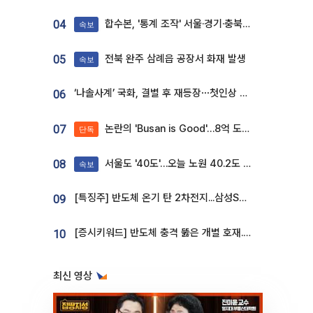
합수본, '통계 조작' 서울·경기·충북 선관위 등 추가 압수수색
04
속보
전북 완주 삼례읍 공장서 화재 발생
05
속보
‘나솔사계’ 국화, 결별 후 재등장⋯첫인상 투표 휩쓸고 ‘인기녀’ 등극
06
논란의 'Busan is Good'…8억 도시브랜드, 용산 대통령실 CI 업체가 수행
07
단독
서울도 '40도'…오늘 노원 40.2도 기록
08
속보
[특징주] 반도체 온기 탄 2차전지...삼성SDI, 장 초반 7% 넘게 껑충
09
[증시키워드] 반도체 충격 뚫은 개별 호재...포스코퓨처엠·에코프로·한화솔루션 '눈길'
10
최신 영상