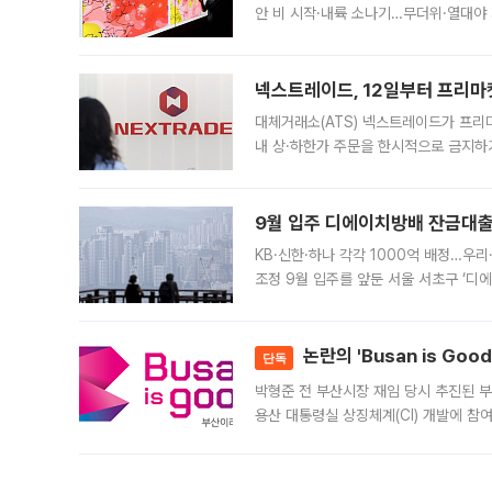
안 비 시작·내륙 소나기…무더위·열대야 
에서도 40도를 웃도는 기온이 관측됐다
의 극심한
넥스트레이드, 12일부터 프리마
대체거래소(ATS) 넥스트레이드가 프리
내 상·하한가 주문을 한시적으로 금지하
가 체결 사례와 관련해 설명자료를 내고
9월 입주 디에이치방배 잔금대출
KB·신한·하나 각각 1000억 배정…우
조정 9월 입주를 앞둔 서울 서초구 ‘디
은행과 NH농협은행도 대출 취급을 검토
민은행
논란의 'Busan is Go
단독
박형준 전 부산시장 재임 당시 추진된 부산
용산 대통령실 상징체계(CI) 개발에 참
도시브랜드 사업이 공개 이후 시민 공감