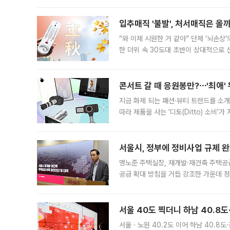
입추매직 '불발', 처서매직은 올
“와 이제 시원한 거 같아” 단체 ‘뇌손상
한 더위 속 30도대 초반이 상대적으로
지역에 있었습니다. 7월 말에는 서풍과
콘서트 갈 때 응원봉만?⋯'최애'
지금 화제 되는 패션·뷰티 트렌드를 소개
따라 제품을 사는 '디토(Ditto) 소비
어디일까요? 아이돌 콘서트 시작을 기다
서울시, 정부에 정비사업 규제 완화
명노준 주택실장, 재개발·재건축 주택공
공급 확대 방침을 거듭 강조한 가운데 정
면 반박하고 나섰다. 명노준 서울시 주택
서울 40도 찍더니 하남 40.8도
서울ㆍ노원 40.2도 이어 하남 40.8도