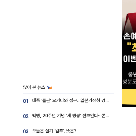
많이 본 뉴스
태풍 '돌핀' 오키나와 접근…일본기상청 경로 업데이트
01
빅뱅, 20주년 기념 '새 뱅봉' 선보인다⋯콘서트 앞두고 팝업 개최
02
오늘은 절기 '입추', 뜻은?
03