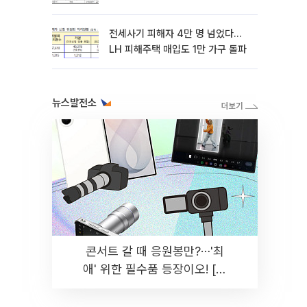
전세사기 피해자 4만 명 넘었다…
LH 피해주택 매입도 1만 가구 돌파
뉴스발전소
콘서트 갈 때 응원봉만?⋯'최
애' 위한 필수품 등장이오! [솔
드아웃]