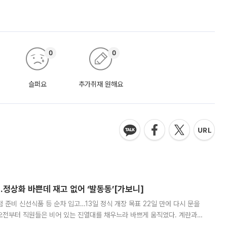
0
0
슬퍼요
추가취재 원해요
…정상화 바쁜데 재고 없어 ‘발동동’[가보니]
준비 신선식품 등 순차 입고…13일 정식 개장 목표 22일 만에 다시 문을
오전부터 직원들은 비어 있는 진열대를 채우느라 바쁘게 움직였다. 계란과
리를 잡기 시작했지만, 매장 곳곳엔 여전히 텅 빈 매대가 먼저 눈에 들어왔