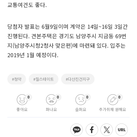
교통여건도 좋다.
당첨자 발표는 6월9일이며 계약은 14일~16일 3일간
진행된다. 견본주택은 경기도 남양주시 지금동 69번
지(남양주시청2청사 맞은편)에 마련돼 있다. 입주는
2019년 1월 예정이다.
#청약
#힐스테이트
#다산진건지구
0
0
0
0
좋아요
화나요
슬퍼요
추가취재 원해요