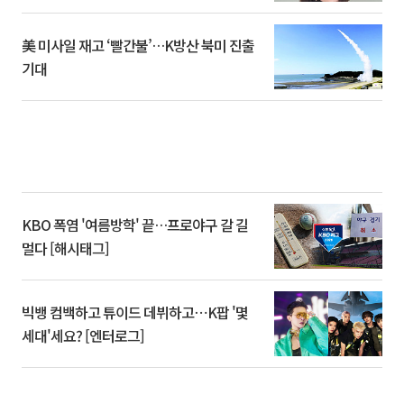
美 미사일 재고 ‘빨간불’…K방산 북미 진출
기대
KBO 폭염 '여름방학' 끝…프로야구 갈 길
멀다 [해시태그]
빅뱅 컴백하고 튜이드 데뷔하고⋯K팝 '몇
세대'세요? [엔터로그]