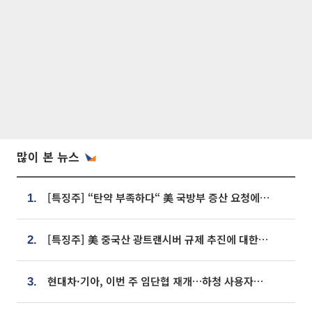
많이 본 뉴스
[특징주] “탄약 부족하다“ 美 국방부 증산 요청에⋯국내 방산주 급등세
1.
[특징주] 美 중국산 광트랜시버 규제 추진에 대한광통신 등 광통신株 강세
2.
현대차·기아, 이번 주 임단협 재개…하청 사용자성 재심도 ‘변수’
3.