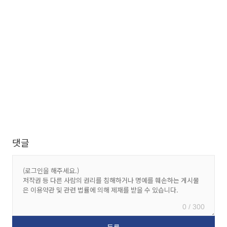
댓글
0 / 300