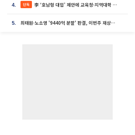
李 ‘호남형 대입’ 제안에 교육청·지역대학 서·논술형 입시 연계 '착수'
단독
4.
최태원·노소영 '9440억 분할' 판결, 이번주 재상고 여부 주목
5.