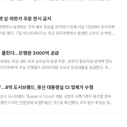
. 전국 대부분 지역에 폭염특보가 내려진 가운데 곳곳에서 39~40도 안팎
켓 상·하한가 주문 한시 금지
마켓에서 발생하는 가격 왜곡 현상을 방지하기 위해 이달 12일부터 프리마켓
기로 했다. 7일 넥스트레이드는 최근 프리마켓에서 발생한 소량의 상·하한
, 주문 오류로 인한 가격 급등락을 최소화하기 위한 비상 대응방안을 발표
 풀린다…은행권 3000억 공급
리·농협도 취급 검토 당국 실수요자 공급 주문…분양가·필요자금 반영해 한도
에이치방배’에 주요 은행들이 3000억원 규모의 잔금대출을 공급한다. 우리
하고 있어 향후 공급 규모가 늘어날 전망이다. 7일 금융권에 따르면 KB국
od'…8억 도시브랜드, 용산 대통령실 CI 업체가 수행
시 도시브랜드 ‘Busan is Good’ 개발 사업의 수행기관이 윤석열 정부
여했던 디자인 전문업체 피앤(P&)인 것으로 확인됐다. 8억 원이 투입된 부산
 부족과 디자인 정체성 논란에 휩싸였던 만큼, 사업 선정 과정과 결과물에