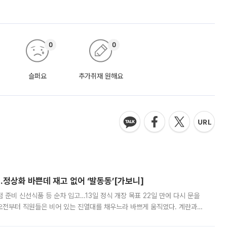
0
0
슬퍼요
추가취재 원해요
…정상화 바쁜데 재고 없어 ‘발동동’[가보니]
준비 신선식품 등 순차 입고…13일 정식 개장 목표 22일 만에 다시 문을
오전부터 직원들은 비어 있는 진열대를 채우느라 바쁘게 움직였다. 계란과
리를 잡기 시작했지만, 매장 곳곳엔 여전히 텅 빈 매대가 먼저 눈에 들어왔