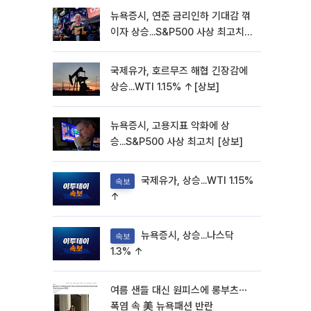
뉴욕증시, 연준 금리인하 기대감 꺾
이자 상승...S&P500 사상 최고치
[종합]
국제유가, 호르무즈 해협 긴장감에
상승...WTI 1.15% ↑[상보]
뉴욕증시, 고용지표 악화에 상
승...S&P500 사상 최고치 [상보]
국제유가, 상승...WTI 1.15%
속보
↑
뉴욕증시, 상승...나스닥
속보
1.3% ↑
여름 샌들 대신 원피스에 롱부츠⋯
폭염 속 美 뉴욕패션 반란