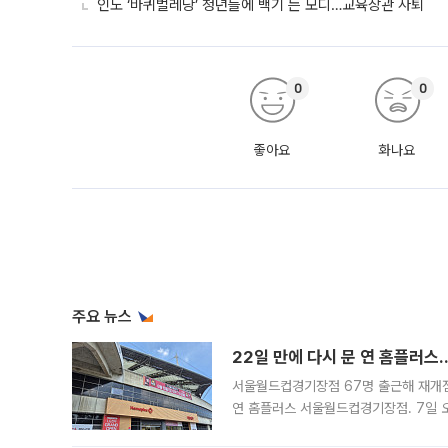
인도 ‘바퀴벌레당’ 청년들에 백기 든 모디…교육장관 사퇴
0
0
좋아요
화나요
주요 뉴스
22일 만에 다시 문 연 홈플러스
서울월드컵경기장점 67명 출근해 재개점 
연 홈플러스 서울월드컵경기장점. 7일 
우유, 과일 같은 신선식품이 차근차근 자