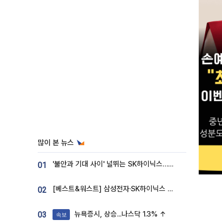
많이 본 뉴스
'불안과 기대 사이' 널뛰는 SK하이닉스…증권가 "HBM4·LTA 기반 펀터멘털 견고"
01
[베스트&워스트] 삼성전자·SK하이닉스 밀린 한 주…상상인증권은 85% 급등
02
뉴욕증시, 상승...나스닥 1.3% ↑
03
속보