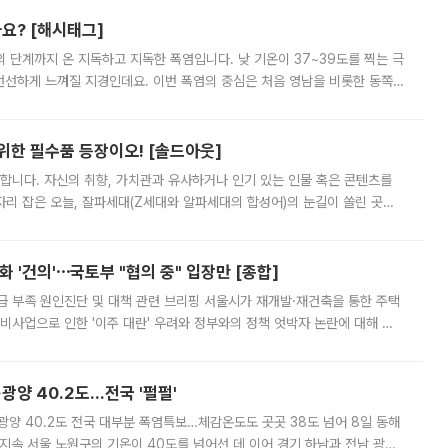
까요? [해시태그]
’의 단계까지 온 지독하고 지독한 폭염입니다. 낮 기온이 37~39도를 찍는 극
 선선하게 느껴질 지경인데요. 이번 폭염의 중심은 처음 영남을 비롯한 동쪽
 북서풍이 산맥을 넘어 영남 쪽으로 내려오면서 뜨겁고 건조해졌는데요.
 위한 필수품 등장이오! [솔드아웃]
합니다. 자신의 취향, 가치관과 유사하거나 인기 있는 인물 혹은 콘텐츠를
'가 자리 잡은 오늘, 잘파세대(Z세대와 알파세대의 합성어)의 눈길이 쏠린 곳은
리는 공연장. 응원봉만큼이나 눈에 띄는 게 있습니다. 공연이 시작되기
 '건의'⋯국토부 "협의 중" 입장만 [종합]
급 부족 원인진단 및 대책 관련 브리핑 서울시가 재개발·재건축을 통한 주택
비사업으로 인한 '이주 대란' 우려와 정부와의 정책 엇박자 논란에 대해 정
실장은 2031년까지 31만 가구 착공 목표에 차질이 없다는 입장이나,
·광양 40.2도…전국 '펄펄'
·광양 40.2도 전국 대부분 폭염특보…체감온도도 곳곳 38도 넘어 8일 동해
지속 서울 노원구의 기온이 40도를 넘어선 데 이어 경기 하남과 전남 광양