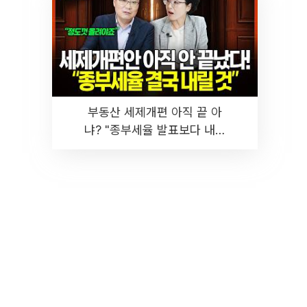
부동산 세제개편 아직 끝 아
냐? "종부세율 발표보다 내릴
것" 장기거주·양도세 전망 I 집
땅지성 I 김인만, 진미윤