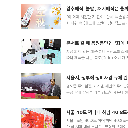
입추매직 '불발', 처서매직은 올
“와 이제 시원한 거 같아” 단체 ‘뇌손상
한 더위 속 30도대 초반이 상대적으로
지역에 있었습니다. 7월 말에는 서풍과
콘서트 갈 때 응원봉만?⋯'최애'
지금 화제 되는 패션·뷰티 트렌드를 소개
따라 제품을 사는 '디토(Ditto) 소비
어디일까요? 아이돌 콘서트 시작을 기다
서울시, 정부에 정비사업 규제 완화
명노준 주택실장, 재개발·재건축 주택공
공급 확대 방침을 거듭 강조한 가운데 정
면 반박하고 나섰다. 명노준 서울시 주택
서울 40도 찍더니 하남 40.8도
서울ㆍ노원 40.2도 이어 하남 40.8도
안 비 시작·내륙 소나기…무더위·열대야 