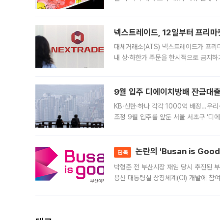
에서도 40도를 웃도는 기온이 관측됐다
의 극심한
넥스트레이드, 12일부터 프리마
대체거래소(ATS) 넥스트레이드가 프리
내 상·하한가 주문을 한시적으로 금지하
가 체결 사례와 관련해 설명자료를 내고
9월 입주 디에이치방배 잔금대출
KB·신한·하나 각각 1000억 배정…우
조정 9월 입주를 앞둔 서울 서초구 ‘디
은행과 NH농협은행도 대출 취급을 검토
민은행
논란의 'Busan is Go
단독
박형준 전 부산시장 재임 당시 추진된 부산
용산 대통령실 상징체계(CI) 개발에 참
도시브랜드 사업이 공개 이후 시민 공감