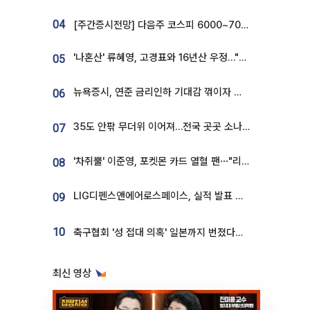
04
[주간증시전망] 다음주 코스피 6000~7000⋯“外人 수급은 정책이 변수”
'나혼산' 류혜영, 고경표와 16년산 우정…"자취방서 부모님과 마주쳐"
05
뉴욕증시, 연준 금리인하 기대감 꺾이자 상승...S&P500 사상 최고치 [종합]
06
35도 안팎 무더위 이어져…전국 곳곳 소나기 [오늘 날씨]
07
'차쥐뿔' 이준영, 포켓몬 카드 열혈 팬⋯"리셀러 처단할 것"
08
LIG디펜스앤에어로스페이스, 실적 발표 후 급락→반등⋯증권가 “28년까지 튼튼”
09
10
축구협회 '성 접대 의혹' 일본까지 번졌다…日 심판 실명 공개
최신 영상