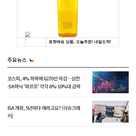
주요뉴스
코스피, 4% 하락에 6270선 마감…삼전
·SK하닉 '와르르' 각각 6%·10%대 급락
ISA 계좌, 5년마다 깨라고요? [이슈크래
커]