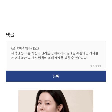
댓글
0 / 300