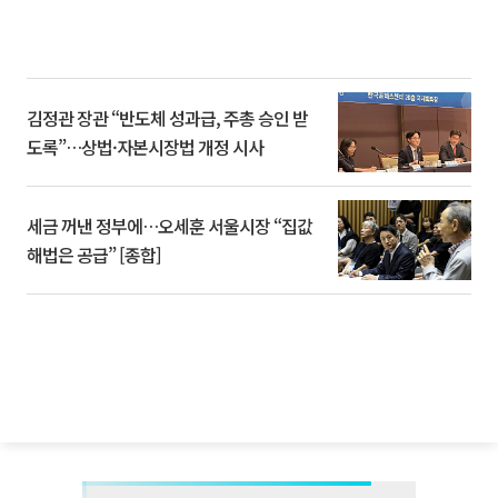
김정관 장관 “반도체 성과급, 주총 승인 받
도록”…상법·자본시장법 개정 시사
세금 꺼낸 정부에…오세훈 서울시장 “집값
해법은 공급” [종합]