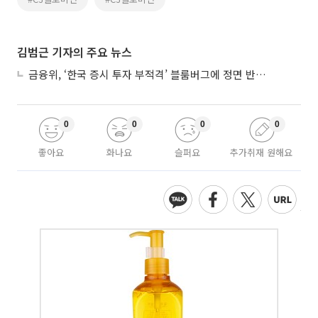
김범근 기자의 주요 뉴스
금융위, ‘한국 증시 투자 부적격’ 블룸버그에 정면 반박…“근거 불분명”
0
0
0
0
좋아요
화나요
슬퍼요
추가취재 원해요