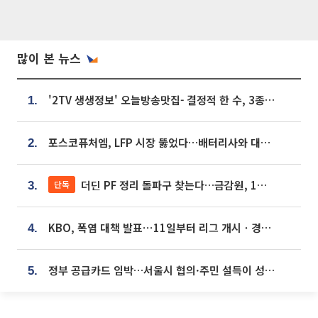
많이 본 뉴스
'2TV 생생정보' 오늘방송맛집- 결정적 한 수, 3종 메밀면! 메밀 소바 맛집 '의○○○○'
1.
포스코퓨처엠, LFP 시장 뚫었다…배터리사와 대규모 장기 공급 합의
2.
더딘 PF 정리 돌파구 찾는다…금감원, 1년 반 만에 매각설명회 재개
단독
3.
KBO, 폭염 대책 발표⋯11일부터 리그 개시ㆍ경기 오후 7시 시작
4.
정부 공급카드 임박…서울시 협의·주민 설득이 성패 가른다 [부동산 해법 전쟁]
5.