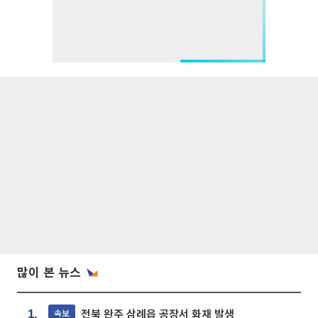
많이 본 뉴스
전북 완주 삼례읍 공장서 화재 발생
속보
1.