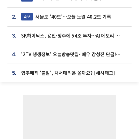
서울도 '40도'…오늘 노원 40.2도 기록
속보
2.
SK하이닉스, 용인·청주에 54조 투자…AI 메모리 생산기지 키운다
3.
'2TV 생생정보' 오늘방송맛집- 배우 강성진 단골! 쌀국수ㆍ푸팟퐁 커리 맛집 '블○○○'
4.
입추매직 '불발', 처서매직은 올까요? [해시태그]
5.