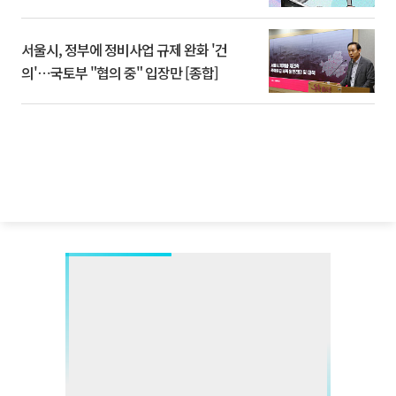
서울시, 정부에 정비사업 규제 완화 '건
의'⋯국토부 "협의 중" 입장만 [종합]