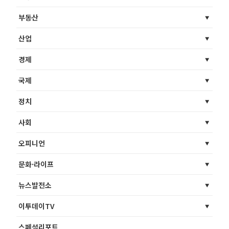
부동산
산업
경제
국제
정치
사회
오피니언
문화·라이프
뉴스발전소
이투데이TV
스페셜리포트