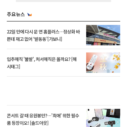
주요뉴스
22일 만에 다시 문 연 홈플러스…정상화 바
쁜데 재고 없어 ‘발동동’[가보니]
입추매직 '불발', 처서매직은 올까요? [해
시태그]
콘서트 갈 때 응원봉만?⋯'최애' 위한 필수
품 등장이오! [솔드아웃]