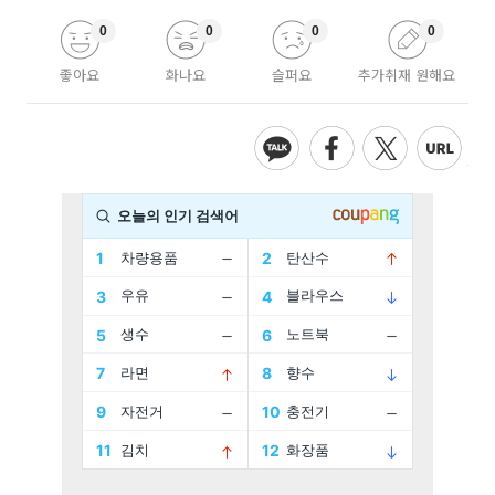
0
0
0
0
좋아요
화나요
슬퍼요
추가취재 원해요