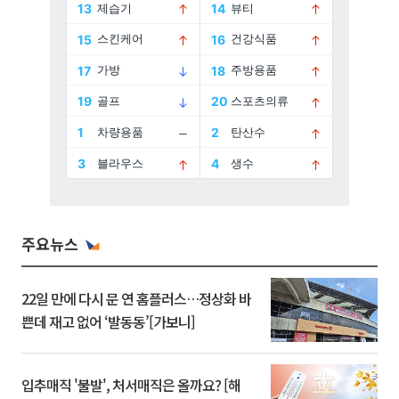
주요뉴스
22일 만에 다시 문 연 홈플러스…정상화 바
쁜데 재고 없어 ‘발동동’[가보니]
입추매직 '불발', 처서매직은 올까요? [해