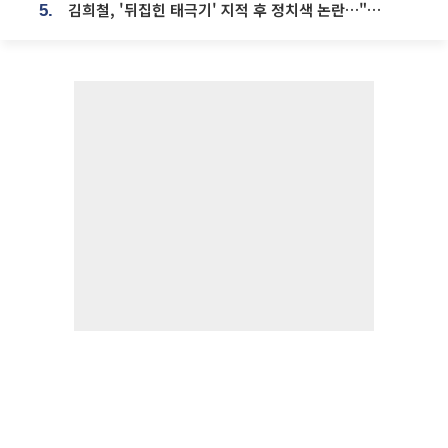
김희철, '뒤집힌 태극기' 지적 후 정치색 논란…"좌우 떠나 우리나라 국기"
5.