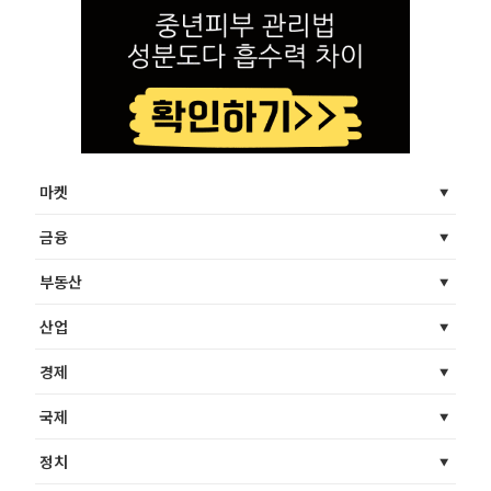
마켓
금융
부동산
산업
경제
국제
정치