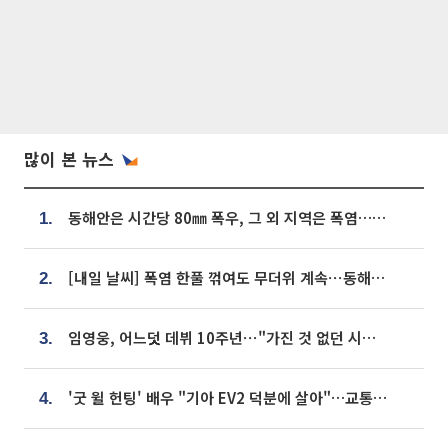
많이 본 뉴스
동해안은 시간당 80㎜ 폭우, 그 외 지역은 폭염…‘극과 극 날씨’
1.
[내일 날씨] 폭염 한풀 꺾여도 무더위 계속⋯동해안 이틀 연속 비
2.
임영웅, 어느덧 데뷔 10주년⋯"가진 것 없던 시절, 내 앞엔 20명의 팬뿐"
3.
'굿 윌 헌팅' 배우 "기아 EV2 덕분에 살아"…교통사고 후 안전성 극찬
4.