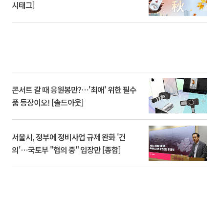
시태그]
콘서트 갈 때 응원봉만?⋯'최애' 위한 필수
품 등장이오! [솔드아웃]
서울시, 정부에 정비사업 규제 완화 '건
의'⋯국토부 "협의 중" 입장만 [종합]