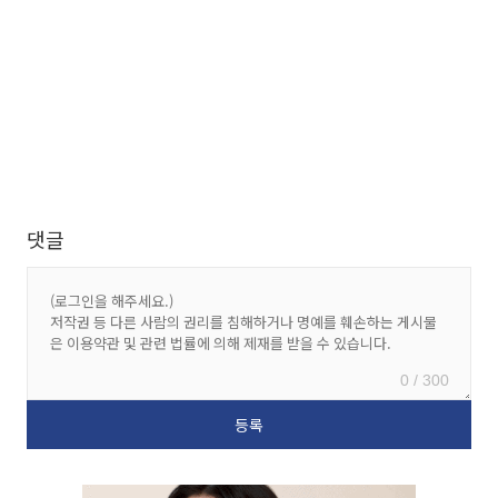
댓글
0 / 300