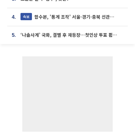
합수본, '통계 조작' 서울·경기·충북 선관위 등 추가 압수수색
속보
4.
‘나솔사계’ 국화, 결별 후 재등장⋯첫인상 투표 휩쓸고 ‘인기녀’ 등극
5.