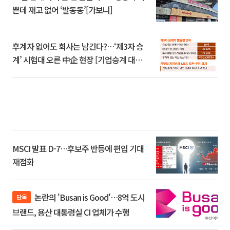
쁜데 재고 없어 ‘발동동’[가보니]
후계자 없어도 회사는 남긴다?…‘제3자 승
계’ 시험대 오른 中企 현장 [기업승계 대전
환]
MSCI 발표 D-7…후보주 반등에 편입 기대
재점화
논란의 'Busan is Good'…8억 도시
단독
브랜드, 용산 대통령실 CI 업체가 수행