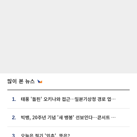
많이 본 뉴스
태풍 '돌핀' 오키나와 접근…일본기상청 경로 업데이트
1.
빅뱅, 20주년 기념 '새 뱅봉' 선보인다⋯콘서트 앞두고 팝업 개최
2.
오늘은 절기 '입추', 뜻은?
3.