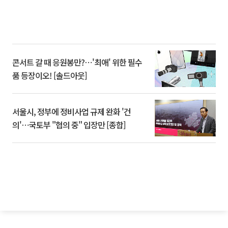
콘서트 갈 때 응원봉만?⋯'최애' 위한 필수
품 등장이오! [솔드아웃]
서울시, 정부에 정비사업 규제 완화 '건
의'⋯국토부 "협의 중" 입장만 [종합]