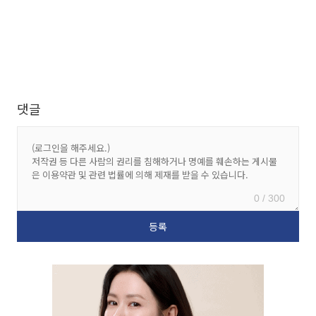
댓글
0 / 300