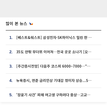
많이 본 뉴스
[베스트&워스트] 삼성전자·SK하이닉스 밀린 한 주…상상인증권은 85% 급등
1.
35도 안팎 무더위 이어져…전국 곳곳 소나기 [오늘 날씨]
2.
[주간증시전망] 다음주 코스피 6000~7000⋯“外人 수급은 정책이 변수”
3.
뉴욕증시, 연준 금리인상 기대감 꺾이자 상승...S&P500 사상 최고치 [종합]
4.
'장윤기 사건' 피해 여고생 구하려다 중상…고교생 의상자 지정
5.