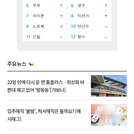
주요뉴스
22일 만에 다시 문 연 홈플러스…정상화 바
쁜데 재고 없어 ‘발동동’[가보니]
입추매직 '불발', 처서매직은 올까요? [해
시태그]