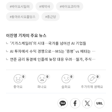
#바이오시밀러
#제약사
#바이오코리아
#동아쏘시오홀딩스
#종근당
이진영 기자의 주요 뉴스
‘기가스케일러’의 시대…국가를 넘어선 AI 기업들
AI 투자에서 수익 경쟁으로⋯MS는 ‘증명’ vs 메타는 ‘숙제’
연준 금리 동결에 인플레 늦장 대응 우려…월가, 주식도 채권도 던졌다
0
0
0
0
좋아요
화나요
슬퍼요
추가취재 원해요