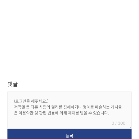
댓글
0 / 300