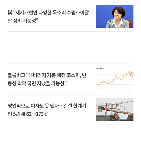
與 “세제개편안 다양한 목소리 수렴…이달
말 정리 가능성”
블룸버그 “레버리지 거품 빠진 코스피, 변
동성 최악 국면 지났을 가능성”
영업익으로 이자도 못 낸다…건설 한계기
업 5년 새 62→173곳