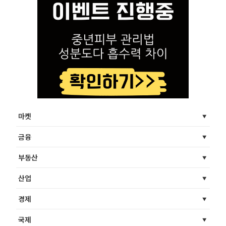
마켓
금융
부동산
산업
경제
국제