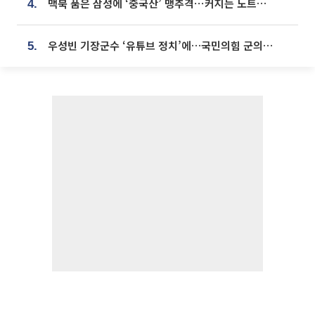
맥북 품은 삼성에 ‘중국산’ 맹추격⋯커지는 노트북 OLED 시장
4.
우성빈 기장군수 ‘유튜브 정치’에…국민의힘 군의원들 집단 반발
5.