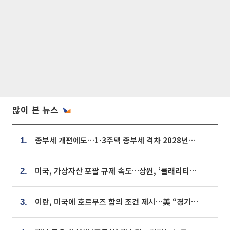
많이 본 뉴스
종부세 개편에도…1·3주택 종부세 격차 2028년부터 확대
1.
미국, 가상자산 포괄 규제 속도…상원, ‘클래리티법’ 9월 절차투표 추진
2.
이란, 미국에 호르무즈 합의 조건 제시…美 “경기 아직 안 끝나” [종합]
3.