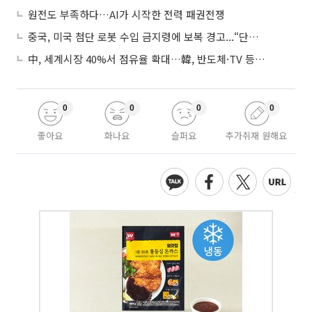
원전도 부족하다…AI가 시작한 전력 패권전쟁
중국, 미국 첨단 로봇 수입 금지령에 보복 경고...“단호히 대응”
中, 세계시장 40%서 점유율 확대…韓, 반도체·TV 등 4개 품목 1위
0
0
0
0
좋아요
화나요
슬퍼요
추가취재 원해요