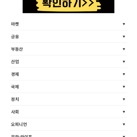
마켓
금융
부동산
산업
경제
국제
정치
사회
오피니언
문화·라이프