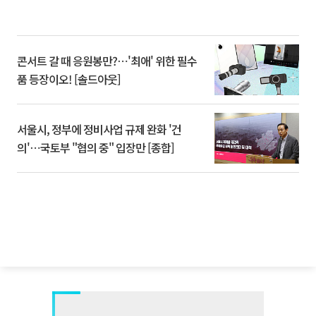
콘서트 갈 때 응원봉만?⋯'최애' 위한 필수
품 등장이오! [솔드아웃]
서울시, 정부에 정비사업 규제 완화 '건
의'⋯국토부 "협의 중" 입장만 [종합]