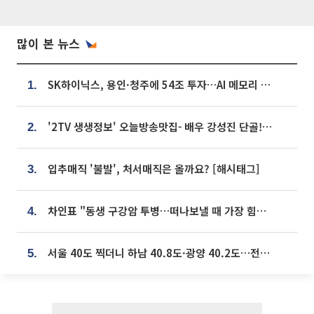
많이 본 뉴스
SK하이닉스, 용인·청주에 54조 투자…AI 메모리 생산기지 키운다
1.
'2TV 생생정보' 오늘방송맛집- 배우 강성진 단골! 쌀국수ㆍ푸팟퐁 커리 맛집 '블○○○'
2.
입추매직 '불발', 처서매직은 올까요? [해시태그]
3.
차인표 "동생 구강암 투병…떠나보낼 때 가장 힘들었다”
4.
서울 40도 찍더니 하남 40.8도·광양 40.2도…전국 '펄펄'
5.