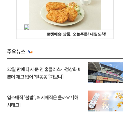
주요뉴스
22일 만에 다시 문 연 홈플러스…정상화 바
쁜데 재고 없어 ‘발동동’[가보니]
입추매직 '불발', 처서매직은 올까요? [해
시태그]