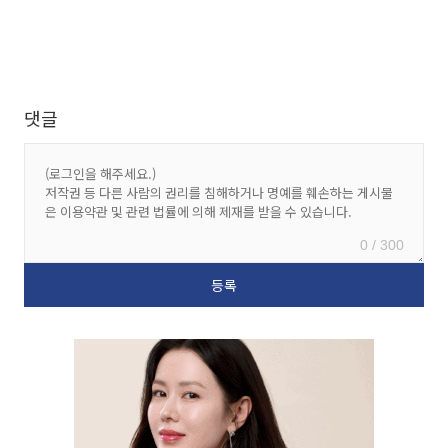
댓글
0 / 300