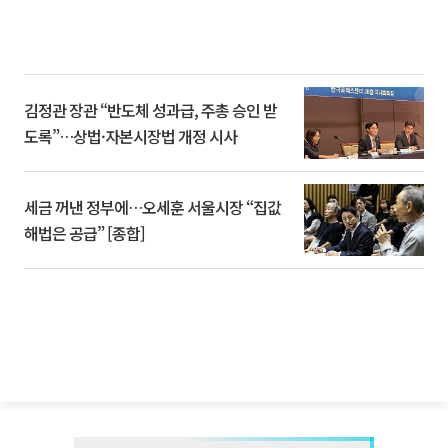
김정관 장관 “반도체 성과급, 주총 승인 받
도록”…상법·자본시장법 개정 시사
세금 꺼낸 정부에…오세훈 서울시장 “집값
해법은 공급” [종합]