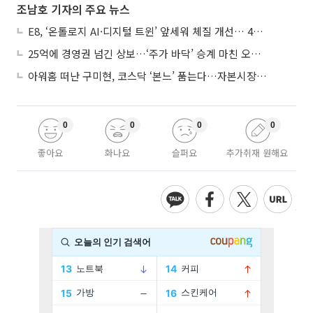
조남호 기자의 주요 뉴스
E8, ‘온톨로지 AI·디지털 트윈’ 앞세워 체질 개선… 4분기 흑자전환 총력
25억에 경영권 넘긴 상보…‘주가 바닥’ 승계 마친 오너 2세, 주가 부양 나설까
아워홈 떠난 구미현, 코스닥 ‘본느’ 품는다…자본시장 전면 등판
0
0
0
0
좋아요
화나요
슬퍼요
추가취재 원해요