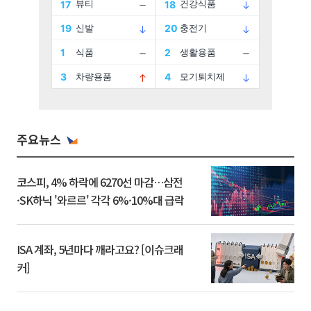
주요뉴스
코스피, 4% 하락에 6270선 마감…삼전
·SK하닉 '와르르' 각각 6%·10%대 급락
ISA 계좌, 5년마다 깨라고요? [이슈크래
커]