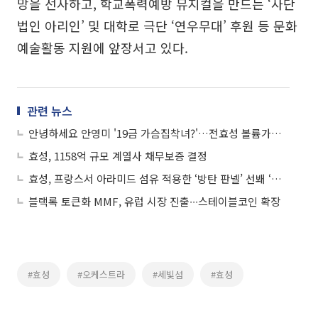
망을 선사하고, 학교폭력예방 뮤지컬을 만드는 ‘사단
법인 아리인’ 및 대학로 극단 ‘연우무대’ 후원 등 문화
예술활동 지원에 앞장서고 있다.
관련 뉴스
안녕하세요 안영미 '19금 가슴집착녀?'…전효성 볼륨가슴 '누르고 쓸어내리고...'
효성, 1158억 규모 계열사 채무보증 결정
효성, 프랑스서 아라미드 섬유 적용한 ‘방탄 판넬’ 선봬 ‘눈길’
블랙록 토큰화 MMF, 유럽 시장 진출∙∙∙스테이블코인 확장
#효성
#오케스트라
#세빛섬
#효성