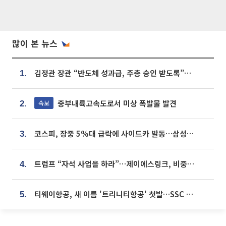
많이 본 뉴스
김정관 장관 “반도체 성과급, 주총 승인 받도록”…상법·자본시장법 개정 시사
1.
중부내륙고속도로서 미상 폭발물 발견
속보
2.
코스피, 장중 5%대 급락에 사이드카 발동…삼성·SK 동반 폭락
3.
트럼프 “자석 사업을 하라”…제이에스링크, 비중국 영구자석 공급망 구축 속도
4.
티웨이항공, 새 이름 '트리니티항공' 첫발…SSC 전략 본격화
5.