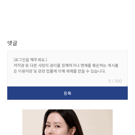
댓글
0 / 300