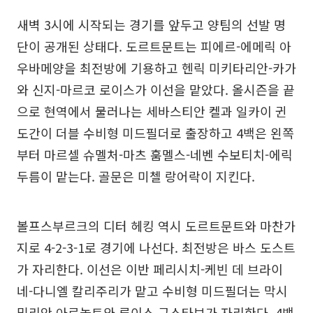
새벽 3시에 시작되는 경기를 앞두고 양팀의 선발 명
단이 공개된 상태다. 도르트문트는 피에르-에메릭 아
우바메양을 최전방에 기용하고 헨릭 미키타리안-카가
와 신지-마르코 로이스가 이선을 맡았다. 올시즌을 끝
으로 현역에서 물러나는 세바스티안 켈과 일카이 귄
도간이 더블 수비형 미드필더로 출장하고 4백은 왼쪽
부터 마르셀 슈멜처-마츠 훔멜스-네벤 수보티치-에릭
두름이 맡는다. 골문은 미첼 랑어락이 지킨다.
볼프스부르크의 디터 헤킹 역시 도르트문트와 마찬가
지로 4-2-3-1로 경기에 나선다. 최전방은 바스 도스트
가 자리한다. 이선은 이반 페리시치-케빈 데 브라이
네-다니엘 칼리주리가 맡고 수비형 미드필더는 막시
밀리안 아르놀트와 루이스 구스타보가 자리한다. 4백