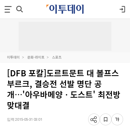
이투데이
문화·라이프
스포츠
[DFB 포칼]도르트문트 대 볼프스
부르크, 결승전 선발 명단 공
개…'아우바메양ㆍ도스트' 최전방
맞대결
입력 2015-05-31 03:01