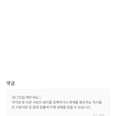
댓글
0 / 300