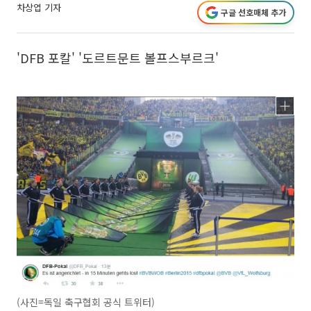
차상엽 기자
구글 선호매체 추가
'DFB 포칼' '도르트문트 볼프스부르크'
(사진=독일 축구협회 공식 트위터)