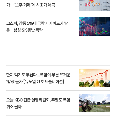
가⋯‘11주 거래’에 시초가 왜곡
코스피, 장중 5%대 급락에 사이드카 발
동…삼성·SK 동반 폭락
한끼 먹기도 무섭다...폭염이 부른 뜨거운
‘밥상 물가’[뉴노멀 된 히트플레이션]
오늘 KBO 긴급 실행위원회, 주말도 폭염
취소 될까