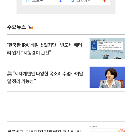
주요뉴스
‘한국판 IRA’ 베일 벗었지만…반도체·배터
리 업계 “시행령이 관건”
與 “세제개편안 다양한 목소리 수렴…이달
말 정리 가능성”