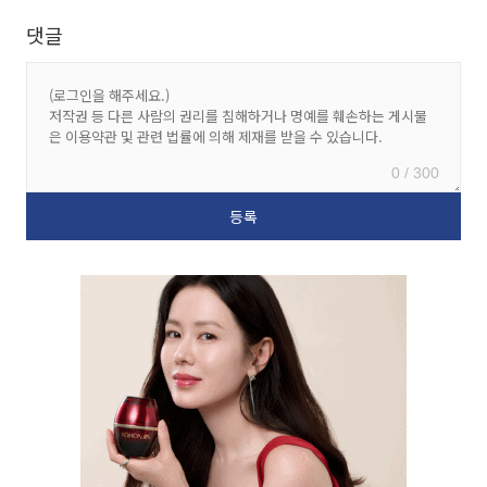
댓글
0 / 300