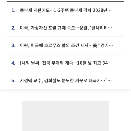
종부세 개편에도…1·3주택 종부세 격차 2028년부터 확대
1.
미국, 가상자산 포괄 규제 속도…상원, ‘클래리티법’ 9월 절차투표 추진
2.
이란, 미국에 호르무즈 합의 조건 제시…美 “경기 아직 안 끝나” [종합]
3.
[내일 날씨] 전국 무더위 계속…10일 낮 최고 34도 육박
4.
서경덕 교수, 김희철도 분노한 거꾸로 태극기⋯"엉터리는 아냐, 아쉬울 뿐"
5.