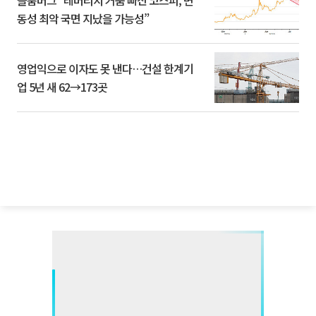
블룸버그 “레버리지 거품 빠진 코스피, 변
동성 최악 국면 지났을 가능성”
영업익으로 이자도 못 낸다…건설 한계기
업 5년 새 62→173곳