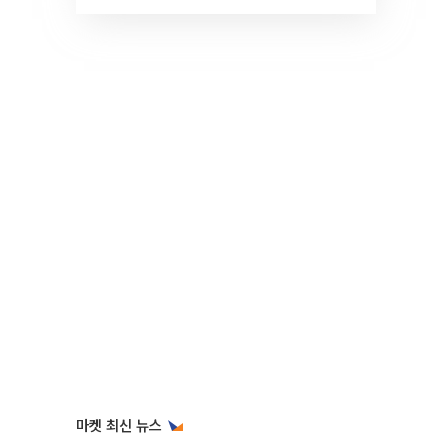
것" 장기거주·양도세 전망 I 집
땅지성 I 김인만, 진미윤
마켓 최신 뉴스