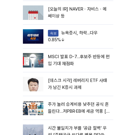
[오늘의 IR] NAVERㆍ자비스ㆍ메
쎄이상 등
뉴욕증시, 하락...다우
속보
0.85%↓
MSCI 발표 D-7…후보주 반등에 편
입 기대 재점화
[데스크 시각] 레버리지 ETF 사태
가 남긴 K증시 과제
주가 눌러 승계비용 낮추던 공식 흔
들린다…저PBR·EB에 세금 역풍 [기
업승계 대전환]
시간 불일치가 부를 ‘공급 절벽’ 우