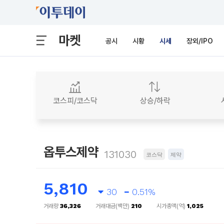
마켓
공시
시황
시세
장외/IPO
코스피/코스닥
상승/하락
옵투스제약
131030
코스닥
제약
5,810
30
0.51%
거래량
36,326
거래대금(백만)
210
시가총액(억)
1,025