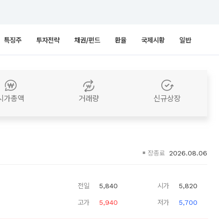
특징주
투자전략
채권/펀드
환율
국제시황
일반
시가총액
거래량
신규상장
장종료
2026.08.06
전일
5,840
시가
5,820
고가
5,940
저가
5,700