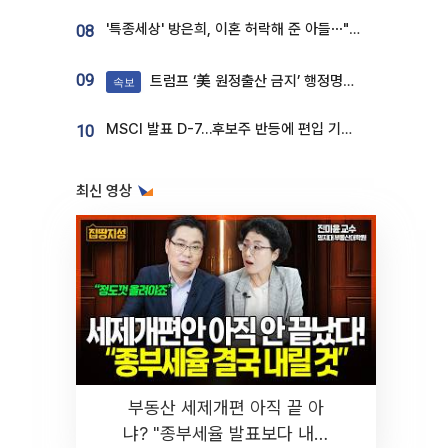
'특종세상' 방은희, 이혼 허락해 준 아들⋯"너무 잘 커줬다" 오열
08
09
트럼프 ‘美 원정출산 금지’ 행정명령 서명
속보
MSCI 발표 D-7…후보주 반등에 편입 기대 재점화
10
최신 영상
부동산 세제개편 아직 끝 아
냐? "종부세율 발표보다 내릴