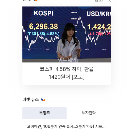
코스피 4.58% 하락, 환율
1420원대 [포토]
마켓 뉴스
특징주
투자전략
고려아연, 106분기 연속 흑자...2분기 '어닝 서프라이즈'에 장 초반 12%대 강세