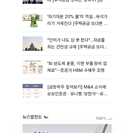
려 [주택공급 또다른 병목 PF]③
'자기자본 20% 룰'의 역설…옥석가
리기 거세진다 [주택공급 또다른 병
목 PF] ②
"인허가 나도 삽 못 뜬다"…자금줄
죄는 건전성 규제 [주택공급 또다른
병목 PF]①
"AI 반도체 훈풍, 이젠 부품·장비 업
체로"⋯증권가 HBM 수혜주 조명
[급등락주 짚어보기] M&A 소식에
상상인증권ㆍ유니켐 ‘상한가’⋯유증
제동 걸린 SK디앤디↑
뉴스발전소