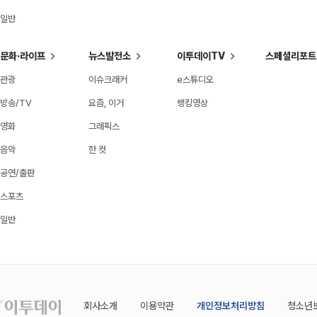
일반
문화·라이프
뉴스발전소
이투데이TV
스페셜리포트
관광
이슈크래커
e스튜디오
방송/TV
요즘, 이거
랭킹영상
영화
그래픽스
음악
한 컷
공연/출판
스포츠
일반
회사소개
이용약관
개인정보처리방침
청소년