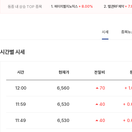
동종 내 상승 TOP 종목
1.
에이치엘지노믹스
+ 8.00%
2.
텔콘RF제약
+ 7
시세
종목뉴