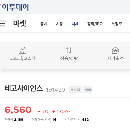
마켓
공시
시황
시세
장외/IPO
특징주
코스피/코스닥
상승/하락
시가총액
테고사이언스
191420
코스닥
제약
6,560
70
1.08%
거래량
2,189
거래대금(백만)
14
시가총액(억)
532