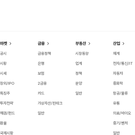
마켓
금융
부동산
산업
공시
금융정책
시장동향
재계
시황
은행
업계
전자/통신/IT
시세
보험
정책
자동차
장외/IPO
2금융
분양
중화학
특징주
카드
일반
항공/물류
투자전략
가상자산/핀테크
유통
채권/펀드
일반
의료/바이오
환율
중기/벤처
국제시황
일반