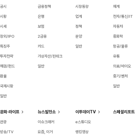
공시
금융정책
시장동향
재계
시황
은행
업계
전자/통신/IT
시세
보험
정책
자동차
장외/IPO
2금융
분양
중화학
특징주
카드
일반
항공/물류
투자전략
가상자산/핀테크
유통
채권/펀드
일반
의료/바이오
환율
중기/벤처
국제시황
일반
일반
문화·라이프
뉴스발전소
이투데이TV
스페셜리포트
관광
이슈크래커
e스튜디오
방송/TV
요즘, 이거
랭킹영상