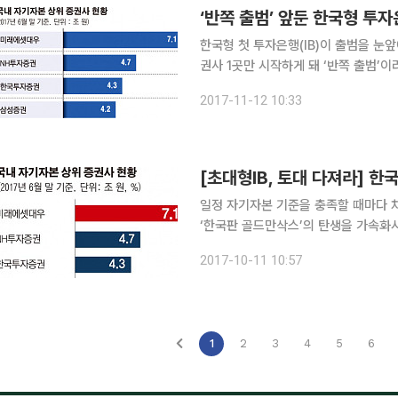
‘반쪽 출범’ 앞둔 한국형 투
한국형 첫 투자은행(IB)이 출범을 눈
권사 1곳만 시작하게 돼 ‘반쪽 출범’이라는 비난의 목
위원회는 오는 13일 정례회의에서 미
2017-11-12 10:33
등 증권사 5곳의 초대형 IB 지정 안건
[초대형IB, 토대 다져라] 한
일정 자기자본 기준을 충족할 때마다 
‘한국판 골드만삭스’의 탄생을 가속화시
의 자기자본 수준에선 자본 영업 경쟁력이 부족하다고
2017-10-11 10:57
말 기준 국내 자기자본 1위 증권사인
1
2
3
4
5
6