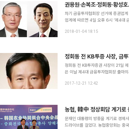
권용원·손복조·정회동·황성호
차기 금융투자협회장 선거에 증권업계 전·현
업계에 따르면 4일 오후 6시 ‘제4대
투자증권 사장(62) △권용원 키움증권
2018-01-04 18:15
러스투자증권 회장(67) 등 4명이 차
정회동 전 KB투증 사장, 금
정회동 전 KB투자증권 사장이 21일 제4대
은 이날 제4대 금융투자협회장 출마의
자산운용 부회장제 신설을 내세웠다. 
2017-12-21 12:42
상대적으로 소외됐다는 의견이 많다”면
농협, 韓中 정상회담 계기로
문재인 대통령의 방중을 계기로 경제
드라이브를 걸었다. 농협중앙회는 중국 베이징에서 중화전국공소합작총사와 농식품 및 농자재 수