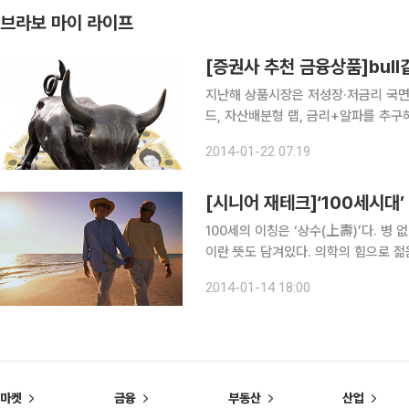
브라보 마이 라이프
[증권사 추천 금융상품]bul
지난해 상품시장은 저성장·저금리 국면
드, 자산배분형 랩, 금리+알파를 추
춘 중수익 상품들이 각광을 받았다. 올해 역시 중위험·중수익 국면이 이어질 것으로 전문가들은 보
2014-01-22 07:19
고 있다. 이런 재테크 트렌드를 반영하
[시니어 재테크]‘100세시대
100세의 이칭은 ‘상수(上壽)’다. 병
이란 뜻도 담겨있다. 의학의 힘으로 젊
세는 이제 더이상 꿈이 아닌 현실이됐
2014-01-14 18:00
2020년 무렵이면 90세에 도달할 것
마켓
금융
부동산
산업