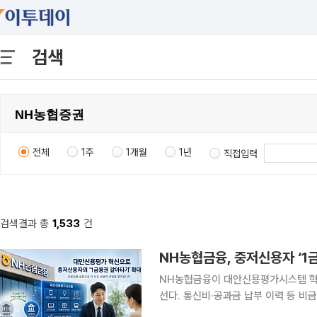
검색
전체
1주
1개월
1년
직접입력
검색결과 총
1,533
건
NH농협금융, 중저신용자 ‘1
NH농협금융이 대안신용평가시스템 혁신
선다. 통신비·공과금 납부 이력 등 비
고객의 은행권 이동 경로를 마련하겠다는 구상이다. 26일 금융권에 따르