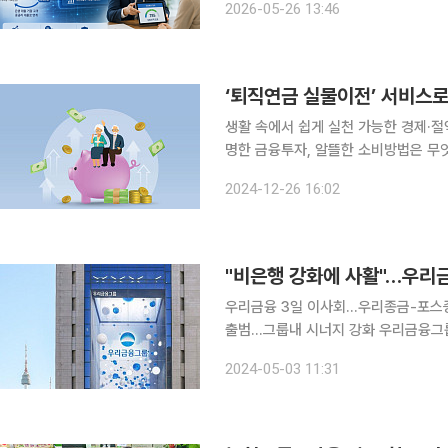
2026-05-26 13:46
협캐피탈·NH저축은행 간 금융사다리 
‘퇴직연금 실물이전’ 서비스로
생활 속에서 쉽게 실천 가능한 경제·
명한 금융투자, 알뜰한 소비방법은 무엇이 있을까요? 퇴직연금, 기존에는
로 없었습니다. 한 번 가입한 퇴직연금
2024-12-26 16:02
도해지 비용, 펀드 환매 후 재매수 과
"비은행 강화에 사활"…우리금
우리금융 3일 이사회…우리종금-포스증
출범…그룹내 시너지 강화 우리금융그룹이 10년 만에 증권업에 다시 진출한다. 우리금융 자회사인
우리종합금융이 한국포스증권을 합병하
2024-05-03 11:31