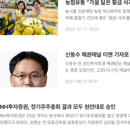
농협유통 “가을 닮은 황금 사
농식품 전문매장 농협 하나로마트 운
득해 환절기 건강에 좋은 ‘황금 사과’를 판매한다. 황금 사과는 골든데리셔스
배하여 만들어졌으며 품종 명칭은 ‘시나
2023-10-11 18:20
과라고도 불리며과일의 여왕답게 영양
신동수 채권애널 이젠 기자로 
신동수 전 유진투자증권 채권담당 애널
는 종종 있었지만, 고참(시니어) 애널
르면 신 전 애널은 이번주부터 뉴스콤
2021-08-27 09:01
권담당 애널리스트로는 최고참이었다. 
NH투자증권, 정기주주총회 결과 모두 원안대로 승인
NH투자증권은 25일 여의도 본사에서 제53기 정기주주총회를 열고 정영채 대
임했다고 밝혔다. 임병순 전 금융감독원 금융중심지 지원센터 실장을 감사위원이 되는 사내이사(상근감사위원)로, 홍석동 전 NH농협증권
부사장과 정태석 전 광주은행장을 사외이사로 각각 임기 2년으로 신규선임했다