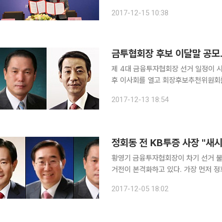
출, 금융사업 협력 등 양국 협동조합 
2017-12-15 10:38
15일 밝혔다. 농협은 이번 MO
금투협회장 후보 이달말 공모
제 4대 금융투자협회장 선거 일정이 시작된 가
후 이사회를 열고 회장후보추천위원회를
모 절차를 거친 후 내년 1월 중순께 
2017-12-13 18:54
최종 후보를 선정, 1월말 증권사 56개
정회동 전 KB투증 사장 "새
황영기 금융투자협회장이 차기 선거 불
거전이 본격화하고 있다. 가장 먼저 정회동 전 KB투자증권 사장이 차기 협회장 선거 출마를 공식화
했다. 정 전 사장은 5일 이투데이와의
2017-12-05 18:02
싶다”고 출사표를 던졌