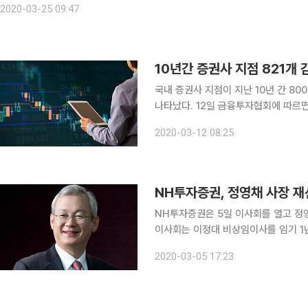
2020-03-25 09:47
10년간 증권사 지점 821개 
국내 증권사 지점이 지난 10년 간 8
나타났다. 12일 금융투자협회에 따르면 지난해 말 기준으로 증권사 57곳의 국내 지점은 총 1026개
로 10년 전인 2009년 말보다 821개 감소했다. 회사별로는 신한금융투자가 1
2020-03-12 08:25
이어 KB증권(112개), 한국투자증권(
NH투자증권, 정영채 사장 
NH투자증권은 5일 이사회를 열고 정영
이사회는 이정대 비상임이사를 임기 1
전 금융감독원 금융중심지 지원센터 실장 
2020-03-05 17:23
는 홍석동 전 NH농협증권 부사장과 