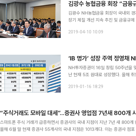
김광수 농협금융 회장 “금융
김광수 NH농협금융 회장이 국내외 경
장기 체질 개선 지속 추진 및 금융규제
협금융 본사에서 자회사 대표와 경영 
2019-04-10 10:09
별 1분기 주요 성과와 이슈 사항을 점
‘IB 명가’ 성장 주역 정영채 
NH투자증권이 16일 창립 50주년을 맞
난 현재 5조 원대로 성장했다. 올해 
로 미래 청사진을 제시했다. ◇자본시장 역사 50년, 7번의 사명변경 = NH투자증권은 50년 동안
2019-01-16 18:29
합병과 인수 등으로 사명이 7차례 바뀌
“주식거래도 모바일 대세”...증권사 영업점 7년새 800개
스마트폰 주식 거래가 급증하면서 증권사의 국내 지점이 지난 7년 새 800개 넘게 줄어든 것으로 
올해 6월 말 현재 증권사 55개사의 국내 지점은 1013개다. 이는 증권사 점포 수