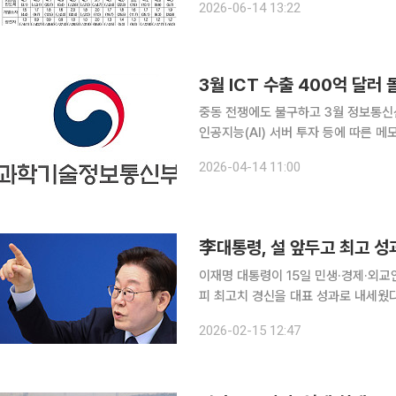
2026-06-14 13:22
억 달러 이상을 기록하며 역대 수출액과
3월 ICT 수출 400억 달러 
중동 전쟁에도 불구하고 3월 정보통신산
인공지능(AI) 서버 투자 등에 따른 
사상 첫 300억 달러를 기록한 것이 주요 요인으로 분석된다.
2026-04-14 11:00
부가 발표한 3월 ICT 수출입 동향에 
李대통령, 설 앞두고 최고 성
이재명 대통령이 15일 민생·경제·외
피 최고치 경신을 대표 성과로 내세웠다. 이 대통령은 이날 유튜브 커뮤니티에서 "설을 앞두고
안 우리 정부가 이뤄냈던 민생, 경제, 
2026-02-15 12:47