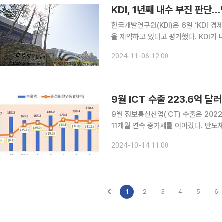
KDI, 1년째 내수 부진 판
한국개발연구원(KDI)은 6일 ‘KDI 
을 제약하고 있다고 평가했다. KDI가 
장에서 취약계층의 부채상환 부담이 가중되고 있는 
2024-11-06 12:00
증가가 내수 경기에 점차 반영될 가능
9월 ICT 수출 223.6억 
9월 정보통신산업(ICT) 수출은 202
11개월 연속 증가세를 이어갔다. 반도
성하며 ICT 수출을 이끌었다. 특히, 메모리는 AI 서버 투자확대로 인한 HBM 등 고부가 품목 수요
2024-10-14 11:00
증가 등으로 전년 동월 대비 큰 폭으로
1
2
3
4
5
6