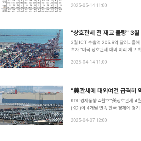
올해 4월 정보통신산업(ICT) 수출이 
2025-05-14 11:00
다. 수입은 113억 달러로 지난해 같은 
"상호관세 전 재고 물량" 3월
3월 ICT 수출액 205.8억 달러…올
흑자 "미국 상호관세 대비 미리 재고 확보 영향" 3월 정보통신산업(ICT) 수출액
달러로 올해 2월 대비 24% 급증했다.
2025-04-14 11:00
상호관세 대비 기업들의 재고 확보 영
"美관세에 대외여건 급격히 악화
KDI '경제동향 4월호'"美상호관세 4월 본격화…수출
(KDI)이 4개월 연속 한국 경제에 경
의 무차별적인 상호관세 발표로 대외 수출 여건이 크게
2025-04-07 12:00
향 4월호'에서 "최근 우리 경제는 대