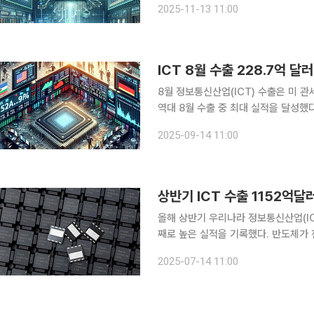
2025-11-13 11:00
7,000만 달러 흑자를 기록했다. 조업
ICT 8월 수출 228.7억 
8월 정보통신산업(ICT) 수출은 미 
역대 8월 수출 중 최대 실적을 달성했다. 과학기술정보통신부는 15일 ICT 수출이 228억7
달러로 전년 동월 대비 11.1% 증가하
2025-09-14 11:00
억3000만 달러(7.6%↑)로 집계됐고
상반기 ICT 수출 1152억
올해 상반기 우리나라 정보통신산업(ICT
째로 높은 실적을 기록했다. 반도체가 
수요와 데이터센터 투자가 늘면서 메모리
2025-07-14 11:00
학기술정보통신부와 산업통상자원부가 