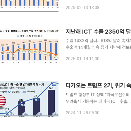
조업일수 감소 영향으로 전년 동월 대비 
2025-02-13 13:08
하며 반도체 수출은 15개월 연속 증가
지난해 ICT 수출 2350억
수입 1432억 달러…918억 달러 흑자A
수출액 14개월 연속 증가 지난해 정보통신산업(ICT) 수출은 2350억 달러로 2년만에 역대 최대치
를 경신했다. 수입은 1432억 달러 무역수지
2025-01-14 11:00
신부는 14일 2024년 연간 및 12월 I
다가오는 트럼프 2기, 위기 속
트럼프 행정부 IT 정책 "자국우선주
우려흑자 거듭하는 대미국 ICT 수출…타겟될 수도 새로 들어설 미국 트럼
ICT(정보통신) 미래에 '불확실성'을
2024-11-28 05:00