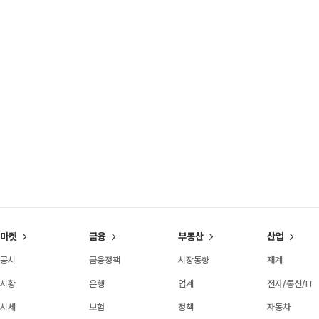
마켓
금융
부동산
산업
공시
금융정책
시장동향
재계
시황
은행
업계
전자/통신/IT
시세
보험
정책
자동차