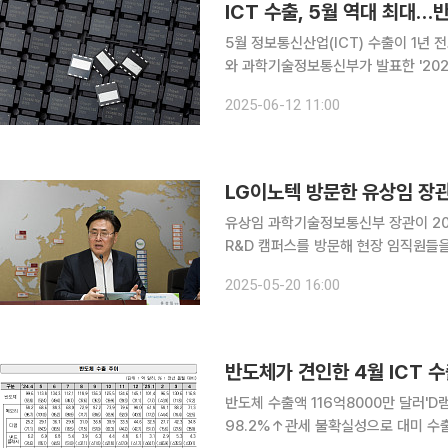
ICT 수출, 5월 역대 최대…
5월 정보통신산업(ICT) 수출이 1년 전보다 9.
와 과학기술정보통신부가 발표한 '2025
208억8000만 달러로 전년 동월 대
2025-06-12 11:00
LG이노텍 방문한 유상임 장관 
유상임 과학기술정보통신부 장관이 20
R&D 캠퍼스를 방문해 현장 임직원들을
하면서 통상환경 변화 대응 방안을 논의하는 자리를 가졌다. 
2025-05-20 16:00
등 글로벌 통상환경이 악화하는 가운데
반도체가 견인한 4월 ICT 
반도체 수출액 116억8000만 달러'D
98.2%↑관세 불확실성으로 대미 수출