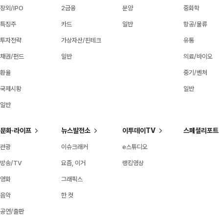
장외/IPO
2금융
분양
중화학
특징주
카드
일반
항공/물류
투자전략
가상자산/핀테크
유통
채권/펀드
일반
의료/바이오
환율
중기/벤처
국제시황
일반
일반
문화·라이프
뉴스발전소
이투데이TV
스페셜리포트
관광
이슈크래커
e스튜디오
방송/TV
요즘, 이거
랭킹영상
영화
그래픽스
음악
한 컷
공연/출판