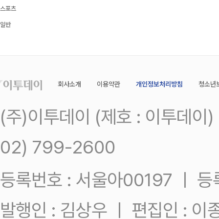
스포츠
일반
회사소개
이용약관
개인정보처리방침
청소년
(주)이투데이 (제호 : 이투데이
02) 799-2600
등록번호 : 서울아00197 ㅣ 등록일
발행인 : 김상우 ㅣ 편집인 : 