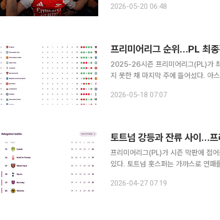
2026-05-20 06:48
미켈 아르테타 감독은 2019년 12월 
프리미어리그 순위…PL 최종
2025-26시즌 프리미어리그(PL)가
지 못한 채 마지막 주에 들어섰다. 아
위권에서는 토트넘 홋스퍼와 웨스트햄 유
2026-05-18 07:07
번 주말 프리미어리그에서는 상·하위권
토트넘 강등과 잔류 사이…프
프리미어리그(PL)가 시즌 막판에 접
있다. 토트넘 홋스퍼는 가까스로 연패
다. 토트넘은 25일(현지시간) 울버햄튼과의 '2025~2026시즌 PL' 34라운드 원정 경기에서 1-0
2026-04-27 07:19
으로 승리했다. 최근 리그 15경기 연속