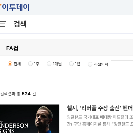
검색
전체
1주
1개월
1년
직접입력
검색결과 총
534
건
첼시, ‘리버풀 주장 출신’ 
잉글랜드 국가대표 베테랑 미드필더 조던 헨더슨(
간) 구단 홈페이지를 통해 “잉글랜드 
(UCL)를 포함해 선수 생활 동안 8