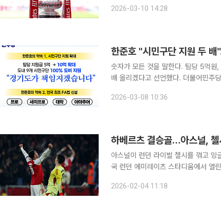
로 불러들인다. 잉글랜드 프리미어리그 
2026-03-10 14:28
과르디올라 감독이 이끄는 맨체스터 
한준호 "시민구단 지원 두 배
숫자가 모든 것을 말한다. 팀당 5억원
배 올리겠다고 선언했다. 더불어민주당 경기도지사 경선후보인 한준호 국회의원(고양시을)이 7일
경기도 시민프로축구단 지원 확대와 축
2026-03-08 10:36
었다. △팀 당 지원금 5억원→10억원 
하베르츠 결승골…아스널, 첼
아스널이 런던 라이벌 첼시를 꺾고 잉글랜드 카라바오
국 런던 에미레이츠 스타디움에서 열린 
첼시에 1-0으로 승리했다. 1차전 원정 
2026-02-04 11:18
진출을 확정했다. 승부는 경기 막