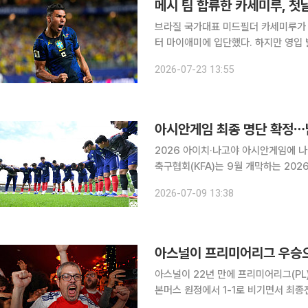
메시 팀 합류한 카세미루, 첫
브라질 국가대표 미드필더 카세미루가 
터 마이애미에 입단했다. 하지만 영입 
논란이 불거졌다. 로이터통신은 23일(한국시간) 인터 마이애미가 자유계약선수(FA) 신분의 카세미
2026-07-23 13:55
루 영입을 발표한 직후 MLS가 계약 
아시안게임 최종 명단 확정⋯
2026 아이치·나고야 아시안게임에 나설
축구협회(KFA)는 9월 개막하는 20
각 23명의 최종 명단을 확정했다고 9
2026-07-09 13:38
이 출전하고, 여자 대표팀은 신상우 감
아스널이 프리미어리그 우승으
아스널이 22년 만에 프리미어리그(PL
본머스 원정에서 1-1로 비기면서 최종
다. 아스널이 잉글랜드 최상위 리그 챔