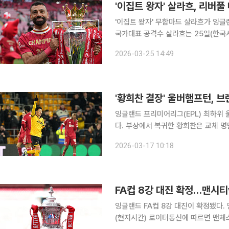
'이집트 왕자' 살라흐, 리버
'이집트 왕자' 무함마드 살라흐가 잉글랜
국가대표 공격수 살라흐는 25일(한국시
지를 통해 리버풀과의 작별을 알렸다. 살라흐는 "안타깝게도 그날이 왔다 이것은 제 작별 인사의 첫
2026-03-25 14:49
번째 부분"이라면서 "저는 이번 시즌이
'황희찬 결장' 울버햄프턴, 
잉글랜드 프리미어리그(EPL) 최하위
다. 부상에서 복귀한 황희찬은 교체 명단에 포함됐
시간) 영국 브렌트퍼드의 지테크 커뮤니티
2026-03-17 10:18
기에
FA컵 8강 대진 확정…맨시
잉글랜드 FA컵 8강 대진이 확정됐다. 
(현지시간) 로이터통신에 따르면 맨체스