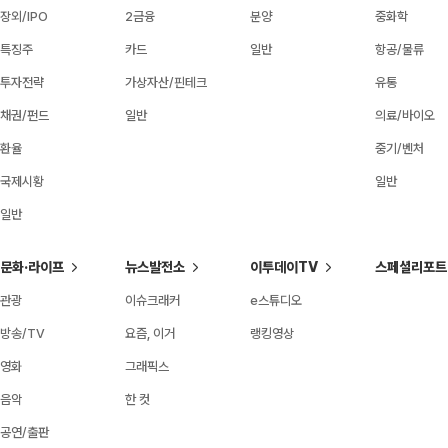
장외/IPO
2금융
분양
중화학
특징주
카드
일반
항공/물류
투자전략
가상자산/핀테크
유통
채권/펀드
일반
의료/바이오
환율
중기/벤처
국제시황
일반
일반
문화·라이프
뉴스발전소
이투데이TV
스페셜리포트
관광
이슈크래커
e스튜디오
방송/TV
요즘, 이거
랭킹영상
영화
그래픽스
음악
한 컷
공연/출판