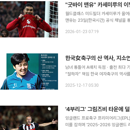
"굿바이 맨유" 카세미루의 이
월드클래스 미드필더 카세미루가 올여름
맨유는 23일(한국시간) 공식 채널을 
름 팀을 떠날 예정”이라고 발표했다. 카세미루는 설명이 필요 없는 커리어를 지닌 선수다. 레알 마드
2026-01-23 07:19
리드에서 루카 모드리치, 토니 크로스와
남녀 통틀어 A매치 득점ㆍ출전 최다 
“잘하자” 책임 한국 여자축구의 역사를 말할 때 빼놓을 수 없는 인물이 바로 지소연 선수다. 최연소
A매치 데뷔·득점자, 한국인 최초 잉글
2025-12-17 05:30
여자 FA컵 우승 결승골 주인공, 미국
'4부리그' 그림즈비 타운에 
잉글랜드 프로축구 프리미어리그(EPL
미를 잡히며 '2025-2026 잉글랜드