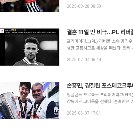
유는 28일(한국시간) 영국 클리소프스 
2025-08-28 08:50
즈비 타운과의 원정 경기에서 2-2로 
결혼 11일 만 비극…PL 리버
프리미어리그(PL) 리버풀 소속 공격수
생한 교통사고로 세상을 떠났다. 함께 
을 잃었다. 사고는 3일(현지시간) 오전 0시 35분께 스페인 북서부 사모라 주 A-52 고속도로 세르
2025-07-04 06:44
나디야 구간에서 발생했다. 마르카 등 
손흥민, 경질된 포스테코글루
잉글랜드 프로축구 프리미어리그(EPL
감독에게 고마움을 전했다. 손흥민은 7일 자신의 사회관계망서비스(SNS)를 통해 “감독님, 당신은
이 클럽의 궤적을 완전히 바꿔놨다. 처
2025-06-07 17:01
이 의심할 때에도 단 한 순간도 흔들리