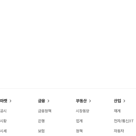
마켓
금융
부동산
산업
공시
금융정책
시장동향
재계
시황
은행
업계
전자/통신/IT
시세
보험
정책
자동차