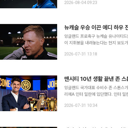
2026-08-04 09:23
발표했다. 헨더슨은 고향 팀 선덜
뉴캐슬 우승 이끈 에디 하우
잉글랜드 프로축구 뉴캐슬 유나이티드를
이 지휘봉을 내려놓는다는 현지 보도가
티아스 야이슬레 감독이 유력하게 거론된다. 로이터통신과 스카이스포츠 등 영국 매체
2026-07-31 13:18
지시간) 하우 감독이 뉴캐슬 수뇌부에
맨시티 10년 생활 끝낸 존 스
잉글랜드 국가대표 수비수 존 스톤스가
리에A 인터 밀란에 입단했다. 인터 밀란은 30일(현지시간) 스톤스와 2028년 6월 30일까지 계약
을 체결했다고 발표했다. 스톤스는 맨
2026-07-31 10:34
었다. 스톤스는 인터 밀란 구단을 