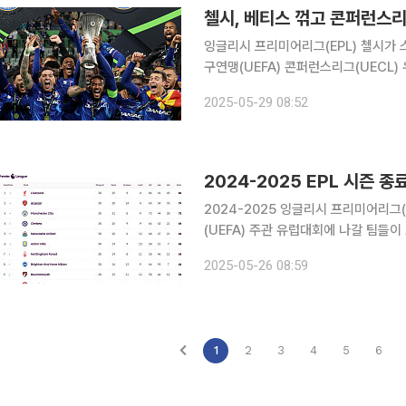
잉글리시 프리미어리그(EPL) 첼시가 
구연맹(UEFA) 콘퍼런스리그(UECL)
레스카 감독은 첫 시즌 만에 우승컵을 팀에 안겼다. 29일(한국시간) 첼시
2025-05-29 08:52
는 스타디온 미에이스키에서 열린 202
2024-2025 EPL 시즌
2024-2025 잉글리시 프리미어리그
(UEFA) 주관 유럽대회에 나갈 팀들이 모두 정해졌다. 26일(한국시간
리버풀의 조기 우승이 확정된 상황에서
2025-05-26 08:59
유럽대회
1
2
3
4
5
6