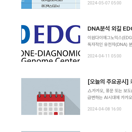
2024-05-07 05:00
오기업들이 미국 내 클리
DNA분석 외길 ED
이원다이애그노믹스(EDGC
독자적인 유전자(DNA) 
날 수 있을지 주목된다. 10일 제약·바이오업계에 따르면 최근 EDGC는 이촌회계법인으로부터 감사
2024-04-11 05:00
의견 거절 통보를 받고 거
[오늘의 주요공시]
△카카오, 풍문 또는 보도
급변하는 AI시대에 카카오
검토 중이며, 구체적인 사항은
2024-04-08 16:00
개매수를 통한 자발적 상장