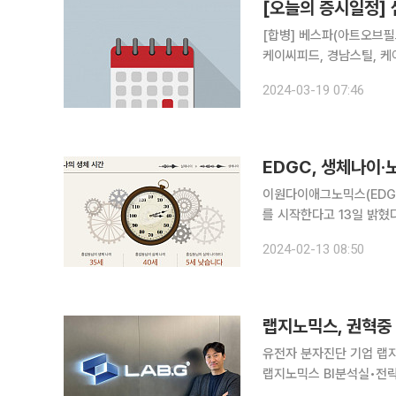
[오늘의 증시일정]
[합병] 베스파(아트오브필드) [주주총회] 교보13호스팩, 교보15호스팩, 교보12호스팩,
케이씨피드, 경남스틸, 케
학, 롯데리츠, 고려아연, 교보14호스팩 [감사보고서제출기한] CJ제
2024-03-19 07:46
바이오스텝,HLB제약,KC
EDGC, 생체나이·
이원다이애그노믹스(EDGC
를 시작한다고 13일 밝혔다. 에피클락은 후성유전체 시계로, EDGC가 연구한 생물학적 검
보한 후성유전체 정보를 
2024-02-13 08:50
용해 암, 대사, 뇌, 골격
랩지노믹스, 권혁중 전
유전자 분자진단 기업 랩지
랩지노믹스 BI분석실•전략사업본
년부터 19년간 LG전자,