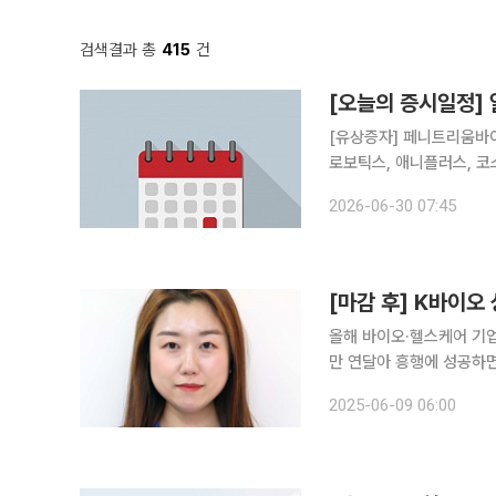
검색결과 총
415
건
[오늘의 증시일정] 
[유상증자] 페니트리움바이오 [무상증자] 알지노믹스 [감자] 삼부토건, 다이나믹디자인
로보틱스, 애니플러스, 코스맥스엔
니 [주주총회] 이엠티, 두올, 코아시아씨엠, 비덴트, 세종메디칼, 현대사료, 코리아에셋투자증권, 버
2026-06-30 07:45
킷스튜디오, 드림어스컴퍼니,
[마감 후] K바이오
올해 바이오·헬스케어 기업
만 연달아 흥행에 성공하면서 온기가 퍼지고 있다.
임상 유전체 전문기업 GC
2025-06-09 06:00
쟁률 547.47대 1을 기