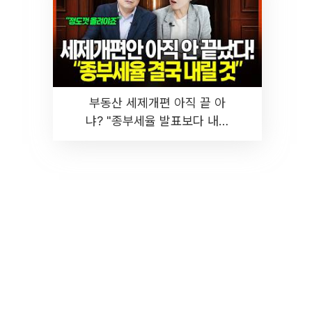
부동산 세제개편 아직 끝 아
냐? "종부세율 발표보다 내릴
것" 장기거주·양도세 전망 I 집
땅지성 I 김인만, 진미윤