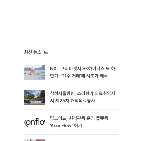
최신 뉴스
NXT 프리마켓서 SK하이닉스 또 하
한가⋯‘11주 거래’에 시초가 왜곡
삼성서울병원, 스리랑카 의료취약지
서 제25차 해외의료봉사
딥노이드, 원격판독 운영 플랫폼
‘AxonFlow’ 허가