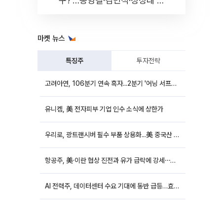
구?'…송영길·김민석·정청래 토
론회 [포토]
마켓 뉴스
특징주
투자전략
고려아연, 106분기 연속 흑자...2분기 '어닝 서프라이즈'에 장 초반 12%대 강세
유니켐, 美 전자피부 기업 인수 소식에 상한가
우리로, 광트랜시버 필수 부품 상용화...美 중국산 퇴출 추진에 상승세
항공주, 美·이란 협상 진전과 유가 급락에 강세⋯한진칼 8%↑
AI 전력주, 데이터센터 수요 기대에 동반 급등…효성중공업 10%↑