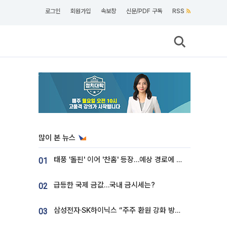
로그인
회원가입
속보창
신문/PDF 구독
RSS
많이 본 뉴스
태풍 '돌핀' 이어 '찬홈' 등장…예상 경로에 한국 '한숨'
01
급등한 국제 금값…국내 금시세는?
02
삼성전자·SK하이닉스 “주주 환원 강화 방안 마련”
03