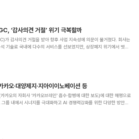
아랩 인수에 적극적으로 나서고 있다.
GC, ‘감사의견 거절’ 위기 극복할까
)가 감사의견 거절을 받아 향후 사업 지속성에 의문이 불거졌다. 회사는
분석 기술로 국내에 다수의 서비스를 선보였지만, 상장폐지 위기에서 벗어
래가 정지됐다. 그간 해소하지 못했던 유동
 카카오·대양제지·지아이이노베이션 등
(카카오의 자회사 '카카오브레인' 흡수·합병에 대한 보도)에 대한 해명으로
 그룹 내에서 시너지를 극대화하고 AI 경쟁력강화를 위한 다양한 방안을
 이사회 의결 과정 등을 거쳐 확정할 예정이라고 밝힘 △대양제지, 공
폐지 결정. 상장폐지 승인을 위한