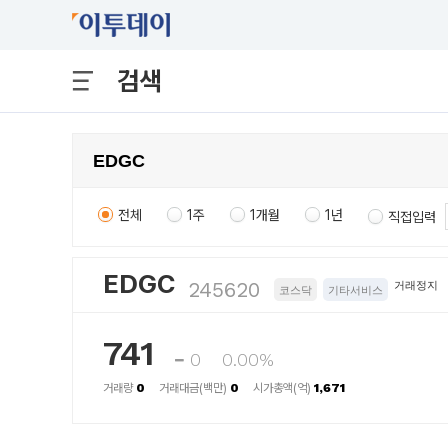
검색
전체
1주
1개월
1년
직접입력
EDGC
245620
거래정지
코스닥
기타서비스
741
0
0.00%
거래량
0
거래대금(백만)
0
시가총액(억)
1,671