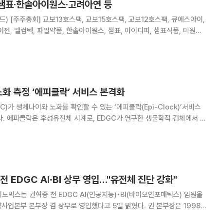
 샘표·한솔아이원스·고려아연 등
 큐에스아이,
어젠, 엘컴텍, 파일약품, 한솔아이원스, 샘표, 아이디피, 샘표식품, 미원화
일제당, EDGC,GH신소재,HLB
그린홀딩스, KC코트
노화 측정 ‘에피클락’ 서비스 본격화
)가 생체나이와 노화를 확인할 수 있는 ‘에피클락(Epi-Clock)’서비스
체에서 확
분석해 생체나이를 측정한다. 또한 자체 개발한 노화 관련 바이오마커를 이
 등 별도로 분석해 노화 예방 및
 EDGC AI∙BI 상무 영입…"유전체 진단 강화"
노믹스는 권혁중 전 EDGC AI(인공지능)•BI(바이오인포매틱스) 임원을
부 본부장 겸 상무로 영입했다고 5일 밝혔다. 권 본부장은 1998
 SK텔레텍 등에서 IT•통신 분야 연구원으로 근무했다. 주로 통신 프로토콜