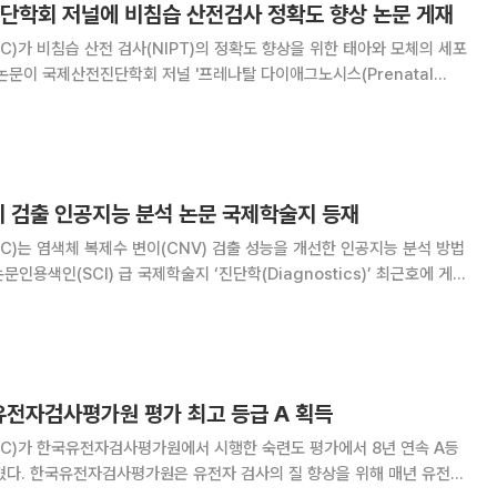
진단학회 저널에 비침습 산전검사 정확도 향상 논문 게재
)가 비침습 산전 검사(NIPT)의 정확도 향상을 위한 태아와 모체의 세포
 논문이 국제산전진단학회 저널 '프레나탈 다이애그노시스(Prenatal
아와 모계 cfDNA의 크기 선택을 통한 비
상(Improving
이 검출 인공지능 분석 논문 국제학술지 등재
)는 염색체 복제수 변이(CNV) 검출 성능을 개선한 인공지능 분석 방법
인용색인(SCI) 급 국제학술지 ‘진단학(Diagnostics)’ 최근호에 게재
g CNV Detecti
 유전자검사평가원 평가 최고 등급 A 획득
C)가 한국유전자검사평가원에서 시행한 숙련도 평가에서 8년 연속 A등
위해 매년 유전자