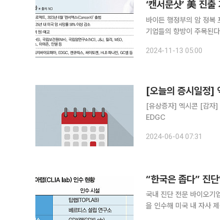
‘캔서문샷’ 美 진
바이든 행정부의 암 정복 프
기업들의 향방이 주목된다
만 도널드 트럼프 대통령 재집권으로 맥이 빠지
2024-11-13 05:00
계에서는 트럼프 대통령 
[오늘의 증시일정] 
[유상증자] 엑시콘 [감자] 뉴지랩파마 [주주총회] 에에리츠, HD현대미포 [불성실공시법인지정]
EDGC
2024-06-04 07:31
“한국은 좁다” 진단
국내 진단 전문 바이오기업들
을 인수해 미국 내 자사 
다는 것이 기업들의 전략이다. 6일 본지 취재를 종합하면 최근 해외 진출을 노리는 