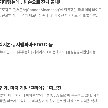
출 기대했는데…빈손으로 잔치 끝내나
로젝트 ‘캔서문샷(Cancer Moonshot)’에 합류했던 국내 제약·바이오
. 글로벌 빅파마와의 파트너십 확대 및 미국 진출 기회로 기대감을 높였지
게 됐다. 12일 본지 취재를 종합하면 제약·바이오업
당선으로 캔서문샷 프로젝트의 지속
엑시콘·뉴지랩파마·EDGC 등
업계, 미국 거점 ‘클리아랩’ 확보전
이 미국 현지에 위치한 ‘클리아랩(CLIA lab)’에 주목하고 있다. 시설
제품을 빠르게 도입하고, 미국을 거점 삼아 글로벌 시장으로 영역을 확장한
국내 진단 바이