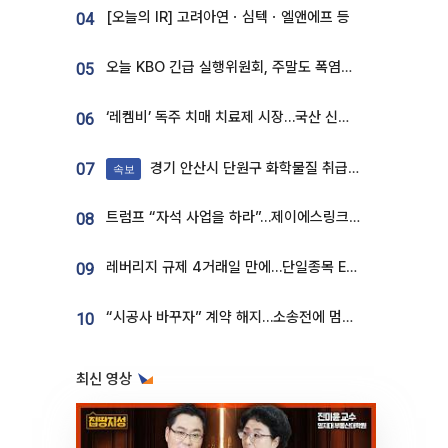
[오늘의 IR] 고려아연ㆍ심텍ㆍ엘앤에프 등
04
오늘 KBO 긴급 실행위원회, 주말도 폭염취소 될까
05
‘레켐비’ 독주 치매 치료제 시장…국산 신약 등장하나
06
경기 안산시 단원구 화학물질 취급 공장서 연기 발생
07
속보
트럼프 “자석 사업을 하라”…제이에스링크, 비중국 영구자석 공급망 구축 속도
08
레버리지 규제 4거래일 만에…단일종목 ETF 거래대금 '13분의 1' 급감
09
“시공사 바꾸자” 계약 해지…소송전에 멈춰 선 정비사업
10
최신 영상