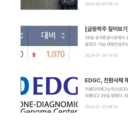
2024-02-05 09:14
및 펌웨어 개발을 담당하
29일 유가증권시장에서 
없었다. 이날 태영건설우는 29.97% 상승한 4640원에 장을 마쳤다. 태영건설이 미지급 공사대금
을 설 연휴 전에 지급하기로 
2024-01-29 16:05
설은 26일 공사 현장에서
EDGC, 전환사채
이원다이애그노믹스(EDGC
의했다고 29일 밝혔다. EDGC는 지난 25일 7회차, 8회차 사모 전환사채 채권자들과 채무조정을
마무리했다. 합의된 내용에 
2024-01-29 08:34
억5000만 원을 조기에 