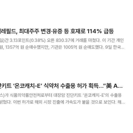
사업을 시행하고 있다. 표준화된 정도관리물질과 실제 환자 검체를 같은
방법으로 분석, 결과를 상호 비교해 유전자 검사의 정확도를 평가한다. 이번
레필드, 최대주주 변경‧유증 등 호재로 114% 급등
 3.13포인트(0.38%) 오른 830.37에 거래를 마쳤다. 이 기간 개인
 1357억 원 순매수했지만, 기관은 1005억 원 순매도했다. 9일 한국거
닥 시장에서 가장 많이 오른 종목은 텔레필드로 114.23% 오른 8730원
주 변경과 유상
EDGC, 대장암 진단키트 ‘온코캐치-E’ 식약처 수출용 허가 획득…”美 AMA에 공식의료코드 신청”
스)가 식품의약품안전처로부터 대장암 진단키트 ‘온코캐치-E’의 수출용
혔다. 이번 허가로 해외 시장 진출에 가속도가 붙을 것으로 보인다. 해당
 혈액 내 존재하는 암 세포 유래 순환종양(ctDNA)을 분리하고 차세대염기
15개의 후성유전체 마커를 분석하여