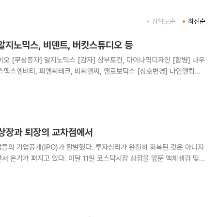
정확도순
최신순
알지노믹스, 비덴트, 버킷스튜디오 등
 [합병] 나우
비티, 피앤씨테크, 비씨엔씨, 앤로보틱스 [상호변경] 나인앤컴퍼
 EDGC, 알파AI, 한
 상장과 퇴장의 교차점에서
들의 기업공개(IPO)가 활발했다. 투자심리가 완전히 회복된 것은 아니지
 이달 11일 코스닥시장 상장을 앞둔 액체생검 및
지놈은 일반청약 경쟁률 484.1대 1, 국내외 기관투자자 대상 수요예측 경
록했다. 공모가도 희망 범위 상단인