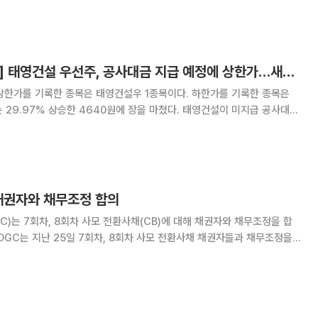
며 다양한 분야에서의 개발 경험
[급등락주 짚어보기] 태영건설 우선주, 공사대금 지급 예정에 상한가…새내기주는 급락
상한가를 기록한 종목은 태영건설우 1종목이다. 하한가를 기록한 종목은
했다는 소식이 우선주 주가를 끌어올린 것으로 해석된다. 앞서 태영건
 노무비가 정상 지급될 수 있도록 협력
 채권자와 채무조정 합의
)는 7회차, 8회차 사모 전환사채(CB)에 대해 채권자와 채무조정을 합
따라 EDGC는 7회차, 8회차 전환사채 보유 잔액 268억 원의 8%인 21
상환하고, 7회차 8회차 채권