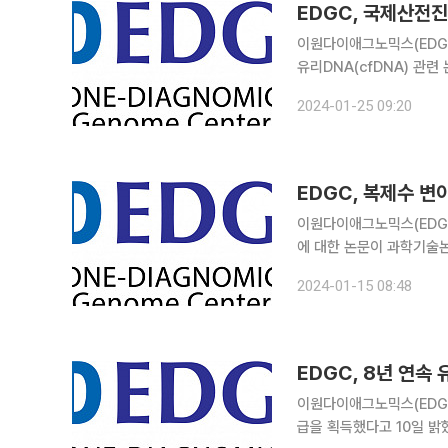
EDGC, 국제산전
이원다이애그노믹스(EDGC
유리DNA(cfDNA) 관련
Diagnosis)'에 게재됐다고 25일 밝혔다. 논문 제목은 ‘태
2024-01-25 09:20
침습 산전 검사의 정확도 향
EDGC, 복제수 변
이원다이애그노믹스(EDGC
에 대한 논문이 과학기술논문
됐다고 15일 밝혔다. 논문 제목은 ‘머신러닝 기반 접근법을 사용한 마이크로어레이 데이터의 CNV
2024-01-15 08:48
검출 성능 개선(Improvin
EDGC, 8년 연속
이원다이애그노믹스(EDG
급을 획득했다고 10일 밝혔다. 한국유전자검사평가원은 유전자 검사의 질 향상을 