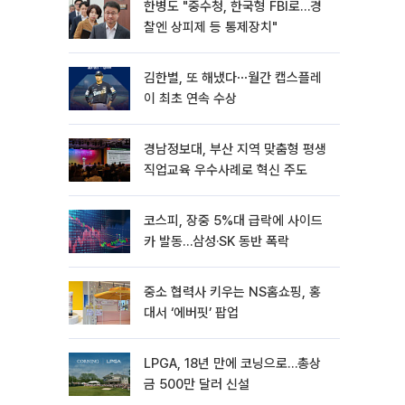
한병도 "중수청, 한국형 FBI로…경
찰엔 상피제 등 통제장치"
김한별, 또 해냈다⋯월간 캡스플레
이 최초 연속 수상
경남정보대, 부산 지역 맞춤형 평생
직업교육 우수사례로 혁신 주도
코스피, 장중 5%대 급락에 사이드
카 발동…삼성·SK 동반 폭락
중소 협력사 키우는 NS홈쇼핑, 홍
대서 ‘에버핏’ 팝업
LPGA, 18년 만에 코닝으로…총상
금 500만 달러 신설