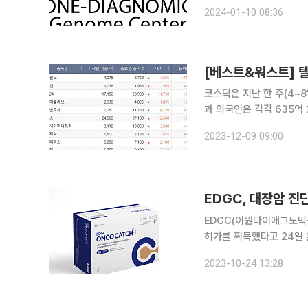
검사기관을 대상으로 평가
2024-01-10 08:36
[베스트&워스트] 텔
코스닥은 지난 한 주(4~8일)간
과 외국인은 각각 635억 원,
래소에 따르면 지난주 코스
2023-12-09 09:00
을 기록했다. 최대주
EDGC(이원다이애그노믹
허가를 획득했다고 24일 밝
키트는 혈액을 채혈한 후,
2023-10-24 13:28
서열분석(NGS)을 통해 