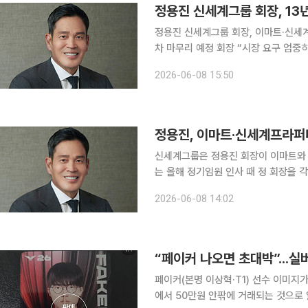
정용진 신세계그룹 회장, 13년
정용진 신세계그룹 회장, 이마트·신세
차 마무리 예정 회장 “시장 요구 엄중
자대표에 이형천·스타벅스코리아 대표에 신동우 전무 내정 스타벅스
2026-06-08 15:50
팅 논란으로 대국민 사과에 나섰던 정
정용진, 이마트·신세계프라퍼
신세계그룹은 정용진 회장이 이마트와 신
는 올해 정기임원 인사 때 정 회장을 
이다. 신세계프라퍼티는 곧 이사회를 열어 정 회장을 등기이사로 추천하고 이후 주주총회를 통해 등
2026-06-08 14:02
기이사 선임안을 통과시키는 절차를 밟
“페이커 나오면 초대박”...실
페이커(본명 이상혁·T1) 선수 이미지가
에서 50만원 안팎에 거래되는 것으로 