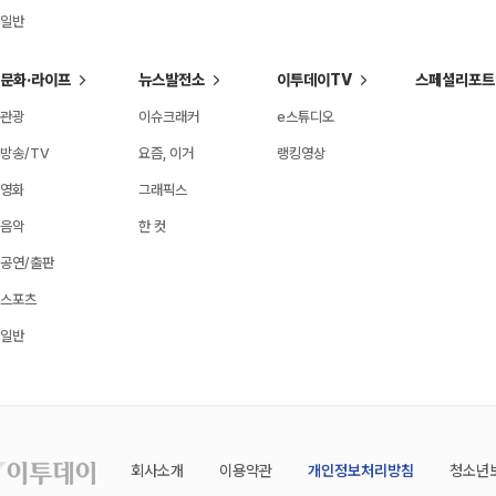
일반
문화·라이프
뉴스발전소
이투데이TV
스페셜리포트
관광
이슈크래커
e스튜디오
방송/TV
요즘, 이거
랭킹영상
영화
그래픽스
음악
한 컷
공연/출판
스포츠
일반
회사소개
이용약관
개인정보처리방침
청소년