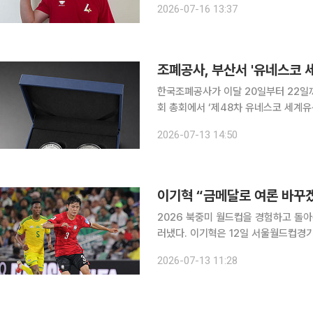
2026-07-16 13:37
설명했다. 현재 주전 포수 조형우
조폐공사, 부산서 '유네스코 
한국조폐공사가 이달 20일부터 22일
회 총회에서 ‘제48차 유네스코 세계유
번 기념주화는 우리나라가 세계유산협약
2026-07-13 14:50
총회를 기념해 기획됐다. 지난달 진행
이기혁 “금메달로 여론 바꾸겠
2026 북중미 월드컵을 경험하고 돌
러냈다. 이기혁은 12일 서울월드컵경기장에서 열린 하나은행 K리그1 2026 17라운드 FC서울과 원
정 경기를 마친 뒤 취재진과 만나 북중
2026-07-13 11:28
에 임하는 각오를 밝혔다