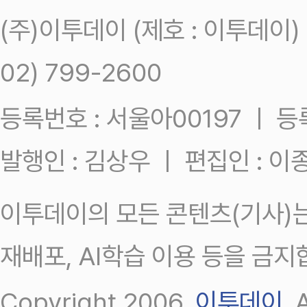
(주)이투데이 (제호 : 이투데이
02) 799-2600
등록번호 : 서울아00197 ㅣ 등록일
발행인 : 김상우 ㅣ 편집인 : 
이투데이의 모든 콘텐츠(기사)는
재배포, AI학습 이용 등을 금지
Copyright 2006.
이투데이
.