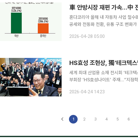
車 안방시장 재편 가속…中 전
혼다코리아 올해 내 자동차 사업 철수BYD, 지커 중국 
공세와 전동화 전환, 유통 구조 변화
더해진 중국산 전기차가 점유율을 확대
2026-04-28 05:00
조 변화가
HS효성 조현상, 獨‘테크텍
세계 최대 산업용 소재 전시회 ‘테크텍
부회장 ‘HS효성나이트’ 주재…“지정학적 
성첨단소재가 독일 프랑크푸르트에서 열
2026-04-24 14:23
(Techtextil) 2026’에 참가했다고
1
2
3
4
5
6