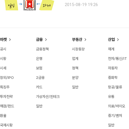
기가 생기고 있는 것 같다. 단순해야 할 것 중 
2015-08-19 19:26
할 일이 많으면 머릿속이 뒤죽박죽이 된
마켓
금융
부동산
산업
공시
금융정책
시장동향
재계
시황
은행
업계
전자/통신/IT
시세
보험
정책
자동차
장외/IPO
2금융
분양
중화학
특징주
카드
일반
항공/물류
투자전략
가상자산/핀테크
유통
채권/펀드
일반
의료/바이오
환율
중기/벤처
국제시황
일반