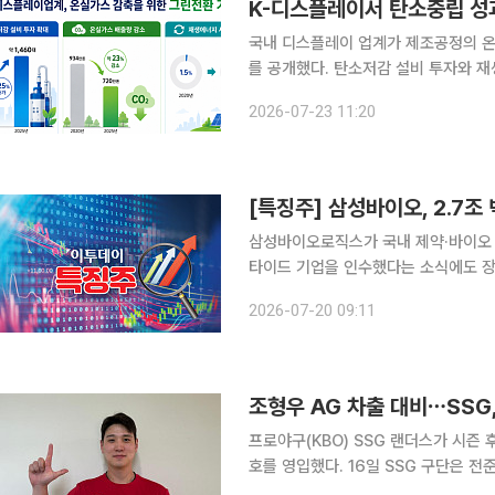
K-디스플레이서 탄소중립 성
국내 디스플레이 업계가 제조공정의 온
를 공개했다. 탄소저감 설비 투자와 재
환경 공정가스 개발도 본격화하며 탄소중립 전환에 
2026-07-23 11:20
22일부터 24일까지 서울 코엑스에서 열
[특징주] 삼성바이오, 2.7조
삼성바이오로직스가 국내 제약·바이오 
타이드 기업을 인수했다는 소식에도 장 초반 약세를 보이고
9시5분 삼성바이오로직스는 전 거래일 대
2026-07-20 09:11
가는 142만8000원으로 출발했으나 
조형우 AG 차출 대비⋯SSG
프로야구(KBO) SSG 랜더스가 시즌
호를 영입했다. 16일 SSG 구단은 전준호 영입을 공식 발표했다. 구단은 “기존 포수 자원의 입대와
국가대표 차출로 발생하는 공백에 대비