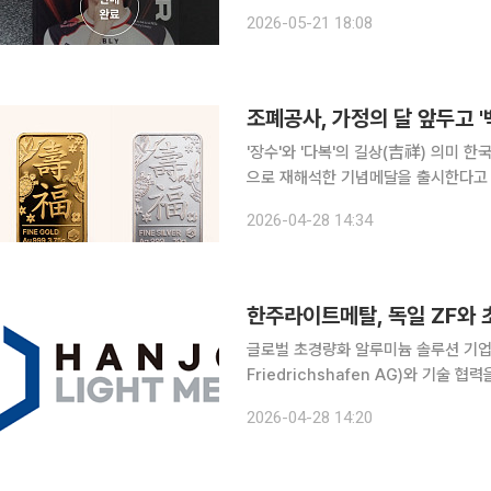
그 주인공이다. 앞서 18일 한국조폐공사는 리그 오브 레전드(LoL) 기반 프로 리그인 LCK 선수 50
2026-05-21 18:08
명을 대상으로 한 카드형 실버 제품을 공
조폐공사, 가정의 달 앞두고 
'장수'와 '다복'의 길상(吉祥) 의미 한국조폐공사는 5월 가정의 달을 앞두고 ‘백수백복도’를 현대적
으로 재해석한 기념메달을 출시한다고 28일 밝혔다. 공사에 따르면
‘수(壽)’와 ‘복(福)’자를 다양한 서
2026-04-28 14:34
도의‘백(百)’은 숫자를 넘어 ‘가득함’
글로벌 초경량화 알루미늄 솔루션 기업
Friedrichshafen AG)와 기술 협력을 위한 파트
“ZF와 최근 비밀유지계약(NDA)을 
2026-04-28 14:20
행 중”이라며 “양사는 향후 공동 개발