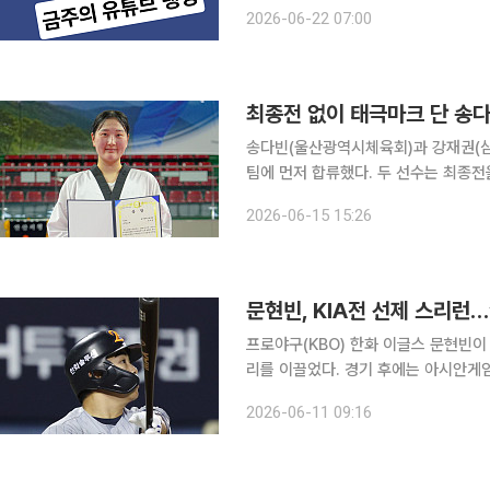
겁없이 사라' 3. 달란트투자 ''이 주식
2026-06-22 07:00
'삼성전자 SK하이닉스 언제 살지 고
최종전 없이 태극마크 단 송
송다빈(울산광역시체육회)과 강재권(삼
팀에 먼저 합류했다. 두 선수는 최종전을 치르지 
면 대한태권도협회는 여자 67㎏초과급
2026-06-15 15:26
확정했다고 이날 밝혔다
문현빈, KIA전 선제 스리런
프로야구(KBO) 한화 이글스 문현빈이
리를 이끌었다. 경기 후에는 아시안게
다. 한화는 10일 대전 한화생명볼파크에서 열린 2026 신한 SOL뱅크 KBO리그 KIA와의 홈경기에
2026-06-11 09:16
서 4-3으로 승리했다. 전날 4-6 패