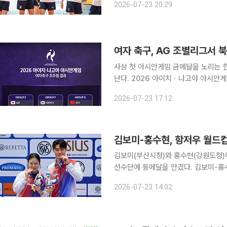
2026-07-23 20:29
여자 축구, AG 조별리그서 
사상 첫 아시안게임 금메달을 노리는 
난다. 2026 아이치ㆍ나고야 아시안게임 조직위원회가 23일 일본 나고야에서 진행한 축구 종목 조
추첨 결과, 신상우 감독이 이끄는 한국은 
2026-07-23 17:12
회 여자 축구에는 12개국이 참가한다.
김보미-홍수현, 항저우 월드
김보미(부산시청)와 홍수현(강원도청)이
선수단에 동메달을 안겼다. 김보미-홍수현 조는 22일(현지시간) 중국 항저우에서 열린 10ｍ 공기
권총 혼성단체 결선에서 418.9점을 기록해 3위에 올랐다. 두 
2026-07-23 14:02
수를 쌓았고, 2단계 엘리미네이션에서