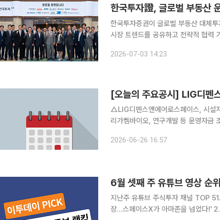
한국투자證, 글로벌 부동산 운
한국투자증권이 글로벌 부동산 대체투자
시장 트렌드를 공유하고 전략적 협력 기반을 다지는 자
울 여의도 본사에서 글로벌 부동산 대체투
2026-07-03 14:23
[오늘의 주요공시] LIG디
△LIG디펜스앤에어로스페이스, 시설자금
리가켐바이오, 연구개발 등 운영자금 조달 
대중공업, 제이오션중공업 주식회사에 군
2026-06-26 16:57
△HMM, Mercuria Shipping Pte. 
6월 셋째 주 유튜브 영상 순위
지난주 유튜브 주식투자 채널 TOP 51
장…스페이스X가 아마존을 넘었다!' 2.