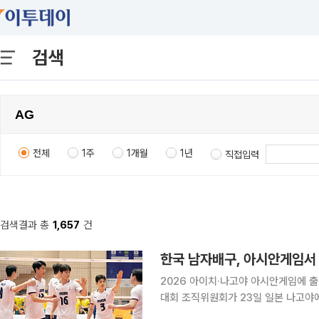
검색
전체
1주
1개월
1년
직접입력
검색결과 총
1,657
건
한국 남자배구, 아시안게임서
2026 아이치·나고야 아시안게임에 
대회 조직위원회가 23일 일본 나고야에
대만, 필리핀과 D조에 편성됐다. 남자배구에는 16개국이 참가해 4개국씩 4개 조로 조별리그를 치