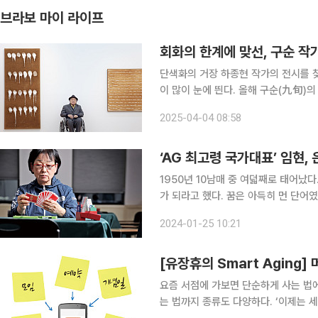
브라보 마이 라이프
회화의 한계에 맞선, 구순 작가
단색화의 거장 하종현 작가의 전시를 찾
이 많이 눈에 띈다. 올해 구순(九旬)의
이하고 있다. 전시의 시작을 알리는 ‘자화상’과 함께 두꺼운 물감과 어두운 색조, 불에 그을린 듯한
2025-04-04 08:58
작품들이 눈길을 끈다. 제2차 세계대전
‘AG 최고령 국가대표’ 임현,
1950년 10남매 중 여덟째로 태어났다
가 되라고 했다. 꿈은 아득히 먼 단어였
서 찾았다. 매일 52장의 카드를 들여
2024-01-25 10:21
렸다. 그렇게 40여 년이 지난 어느 날.
요즘 서점에 가보면 단순하게 사는 법에
는 법까지 종류도 다양하다. ‘이제는 