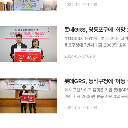
번 릴레이 캠페인에 참여했다. 후속 릴레
2024-10-07 10:00
은 아동 존중 원칙에 기반한 체벌 없는
롯데GRS, 영등포구에 ‘희망 
롯데GRS가 운영하는 롯데리아는 고객 
등포구청에 7번째 기금 2000만 원을 전달했다고 7일 밝혔
츠’의 주문 건수에 매칭해 기금을 모
2024-08-07 09:01
전달식에는 서규영 롯데GRS 홍보팀장
롯데GRS, 동작구청에 ‘아동 
외식 프랜차이즈 플랫폼 기업 롯데GR
위한 기금 2000만 원을 지난 3일 동작구청에 전달
ON 캠페인은 취약ㆍ소외계층의 생활 지
2024-05-07 09:04
기금을 모금하고 지자체와 함께 전달하