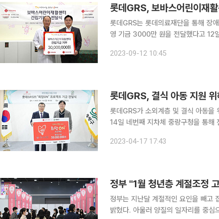
롯데GRS, 보바스어린이재활센
롯데GRS는 롯데의료재단을 통해 장애
영 기금 3000만 원을 전달했다고 12일 밝혔다. 2024년 개원 예정인 보바
활시설이 부족해 치료 시기를 놓치는 
2023-09-12 10:45
롯데GRS, 결식 아동 지원 
롯데GRS가 소외계층 및 결식 아동을 위
14일 네번째 지차체 중랑구청을 통해 전달했다고 17일 밝
망ON 프로젝트는 릴레이 형식의 기부 
2023-04-17 17:43
결식 아동들을 위한 기금을 조성하고,
정부 "1월 청년층 계절조정 
정부는 지난달 계절적인 요인을 빼고 
밝혔다. 아울러 양질의 일자리를 중심