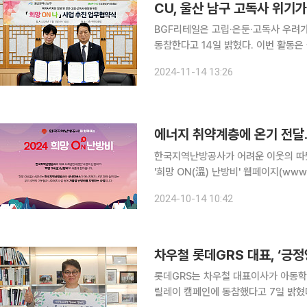
CU, 울산 남구 고독사 위기
BGF리테일은 고립·은둔·고독사 우려가
동참한다고 14일 밝혔다. 이번 활동은
진행한 업무협약 체결식에는 박종성 B
2024-11-14 13:26
가 참석했다. 이번 사업은 복지
에너지 취약계층에 온기 전달…
한국지역난방공사가 어려운 이웃의 따뜻하
'희망 ON(溫) 난방비' 웹페이지(www.
대상 선정을 위한 신청서를 접수한다고 14일 밝혔다. '희망 ON(溫) 난
2024-10-14 10:42
각지대를 해소하기 위해 2006년부터 
차우철 롯데GRS 대표, ‘긍정
롯데GRS는 차우철 대표이사가 아동학
릴레이 캠페인에 동참했다고 7일 밝혔