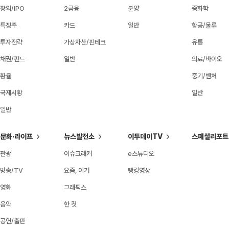
장외/IPO
2금융
분양
중화학
특징주
카드
일반
항공/물류
투자전략
가상자산/핀테크
유통
채권/펀드
일반
의료/바이오
환율
중기/벤처
국제시황
일반
일반
문화·라이프
뉴스발전소
이투데이TV
스페셜리포트
관광
이슈크래커
e스튜디오
방송/TV
요즘, 이거
랭킹영상
영화
그래픽스
음악
한 컷
공연/출판