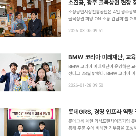
소진공, 광주 골목상권 현장 
소상공인시장진흥공단은 4일 광주광역
골목상권 희망 ON 소통 간담회’를 개최했다고 5일 밝혔다. 이
을 넘어 정책 사각지대에 놓여 있던 
2026-03-05 09:51
을 논의하기 위해
BMW 코리아 미래재단, 교육
BMW 코리아 미래재단이 운영해온 교
섰다고 28일 밝혔다. BMW 코리아 미래재단은 프리미엄 수입차 브랜드 가운데 최초로 설립된 비영
리 재단법인이다. 과학 창의교육과 환
2026-01-28 09:50
해왔다. 누적 참여 인원 40만 명 돌파
롯데그룹 계열 외식프랜차이즈기업 롯데
통해 주문 수에 비례한 기부금을 조성하는 ‘
희망에 불을 켜다’를 슬로건으로 한 