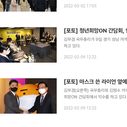
기획재정부가 2일 배포한 '최근 청년 
2022-03-02 17:05
청년층(15∼29세) 계절조정 고용률은 
[포토] 청년희망ON 간담회,
김부겸 국무총리가 9일 경기 성남 카
하고 있다.
2022-02-09 12:22
[포토] 마스크 쓴 라이언 앞
김부겸(오른쪽) 국무총리와 김범수 카
희망ON 간담회에서 악수를 하고 있다
2022-02-09 12:22