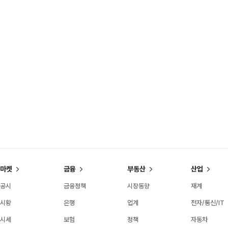
마켓
금융
부동산
산업
공시
금융정책
시장동향
재계
시황
은행
업계
전자/통신/IT
시세
보험
정책
자동차