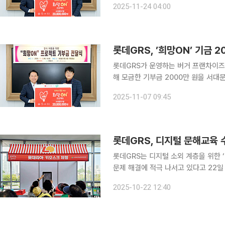
2025-11-24 04:00
다양하게 늘려가고 있다. 1호 기부처
롯데GRS, ’희망ON’ 기금 
롯데GRS가 운영하는 버거 프랜차이즈 
해 모금한 기부금 2000만 원을 서대문구
인은 자사 앱 ‘롯데잇츠’의 주문 건수
2025-11-07 09:45
은 지역자치구를 통해 결식아동, 장애아
롯데GRS, 디지털 문해교육 
롯데GRS는 디지털 소외 계층을 위한 
문제 해결에 적극 나서고 있다고 22일 밝혔다. 고령층을 위한 롯데리아 키오스크
해 디지털 접근성을 높이는 다양한 활동을 전국 
2025-10-22 12:40
해도 괜찮아요’ 캠페인에 이어, 한국