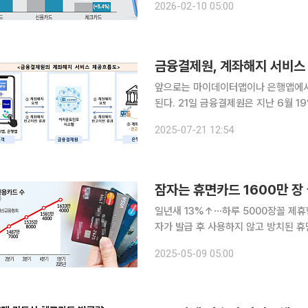
2026-02-10 05:00
이다. 10일 카드업계에 따르면 지난
금융결제원, 계좌해지 서비스 
앞으로는 마이데이터앱이나 은행앱에서
된다. 21일 금융결제원은 지난 6월 19일부터 어카운트인포에서만 제공하던 ‘계좌해지 서비스’를 마
이데이터 사업자와 은행 앱으로 확대했다
2025-07-21 12:54
용하지 않은 소액(100만원 이하) 계
잠자는 휴면카드 1600만 장
일년새 13%↑⋯하루 5000장꼴 제휴형
자가 발급 후 사용하지 않고 방치된 휴
축과 상업자표시신용카드(PLCC) 급증이 주요 원인으로
2025-05-09 05:00
해 1분기 말 기준 국내 8개 카드사(신