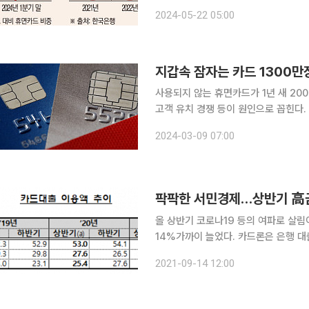
규모 손실은 불보듯 뻔하고 고금리 속
2024-05-22 05:00
기가 쉽지 않아서다.가맹점 수수료를 
지갑속 잠자는 카드 1300만
사용되지 않는 휴면카드가 1년 새 20
고객 유치 경쟁 등이 원인으로 꼽힌다
이 필요하다는 지적이 나온다. 9일 여신금융협회에 따르면 지난해 말 기준 8개 카드사(신한·삼성·현
2024-03-09 07:00
대·KB국민·롯데·우리·하나·BC카드)의
팍팍한 서민경제…상반기 高금
올 상반기 코로나19 등의 여파로 살
14%가까이 늘었다. 카드론은 은행 
이용하는 고금리 상품이다. 카드론 잔액이 증가했다는 건 서민 계층의 급전 수요가 그만큼 많이 늘
2021-09-14 12:00
었다는 분석이다. 이들의 은행 대출 