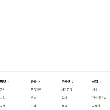
마켓
금융
부동산
산업
공시
금융정책
시장동향
재계
시황
은행
업계
전자/통신/IT
시세
보험
정책
자동차