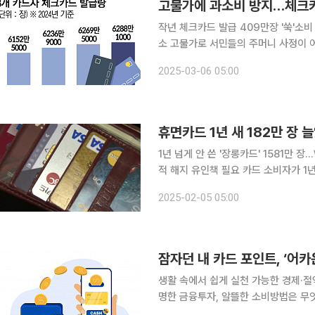
고물가에 과소비 방지…체크카
작년 체크카드 발급 409만장 '쑥'소
소 고물가로 서민들의 주머니 사정이 어려워지자 체크카드 발급과 이용액이 증가하고 있다. 반면 신
용카드 사용액은 감소했다. 5일 여신금융협회에 따르면 지난해 8개 전업 카드사(신한·삼성·현대·KB
2025-03-06 05:00
국민·롯데·하나·우리·BC카드)가 발급
휴면카드 1년 새 182만 장 
1년 넘게 안 쓴 '장롱카드' 1581만 
적 해지 유인책 필요 카드 소비자가 1년 넘게 사용하지 않은 휴면 신용카드가 1년 새 182만 장 증가
한 것으로 나타났다. 휴면카드를 이용한
2025-02-05 05:00
이 커지는 만큼 업계의 자정 노력과 제
생활 속에서 쉽게 실천 가능한 경제·
명한 금융투자, 알뜰한 소비방법은 무엇이 있을까요? 현금 없는 사회 
랑받는 결제 방식은 신용카드가 압도적