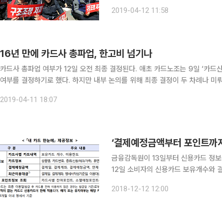
공동투쟁본부는 12일 오전 기자회견을
2019-04-12 11:58
지 비율 차별 철폐’ ‘부가서비스 즉시 축
16년 만에 카드사 총파업, 한고비 넘기나
카드사 총파업 여부가 12일 오전 최종 결정된다. 애초 카드노조는 9일 ‘카드산
여부를 결정하기로 했다. 하지만 내부 논의를 위해 최종 결정이 두 차례나 미
다. 11일 카드업계에 따르면 카드사 노동조합협의회 위원과 양대 산별노조
2019-04-11 18:07
‘결제예정금액부터 포인트까지
금융감독원이 13일부터 신용카드 정보를 한
12일 소비자의 신용카드 보유개수와 결
드 한눈에’ 서비스를 시행한다고 밝혔다. 금감원은 서비스 시행 배경에 대해 “신용카드는 국민
2018-12-12 12:00
가 사용하고 사용의 편의성으로 이용 