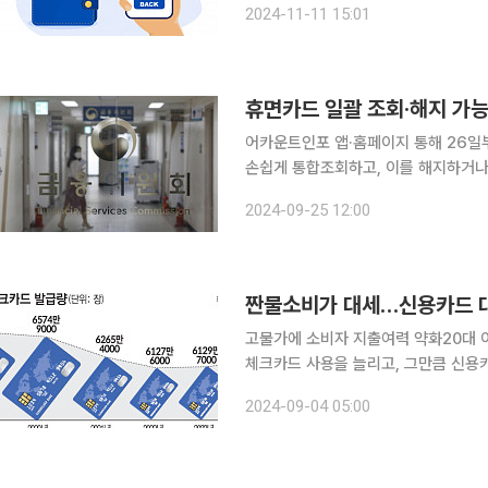
2024-11-11 15:01
나고 있죠. 2010년 초 1인당 사용하는
휴면카드 일괄 조회·해지 가능
어카운트인포 앱·홈페이지 통해 26일부터 가능 금융위원회는 1년 이상 이용
손쉽게 통합조회하고, 이를 해지하거나 
편한다고 25일 밝혔다. 기존에는 금융소비자가 ‘내카드 한눈에’ 서비스를 통해 휴면카드를 인지하
2024-09-25 12:00
더라도 이에 대한 해지 또는 계속 이용
짠물소비가 대세…신용카드 
고물가에 소비자 지출여력 약화20대 
체크카드 사용을 늘리고, 그만큼 신용
의 지출 여력이 약화된 탓에 신용카드
2024-09-04 05:00
있는 것으로 풀이된다.