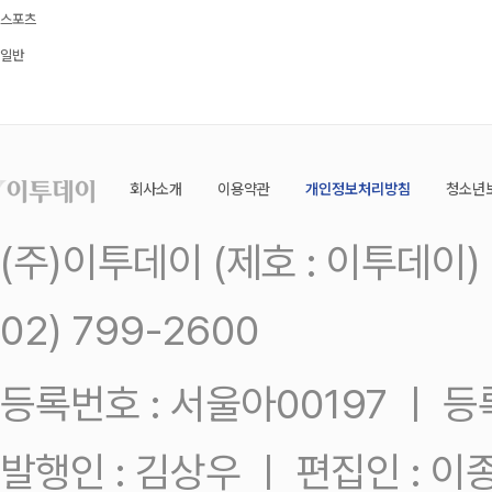
스포츠
일반
회사소개
이용약관
개인정보처리방침
청소년
(주)이투데이 (제호 : 이투데이
02) 799-2600
등록번호 : 서울아00197 ㅣ 등록일
발행인 : 김상우 ㅣ 편집인 : 