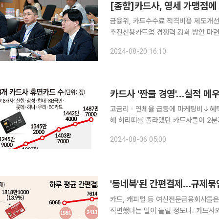
금융위, 카드수수료 적격비용 제도개선 
추진신용카드업 경쟁력 강화 방안 마련…TF 구성 영세한 신용카드 가맹점
대금을 하루 더 빨리 받을 수 있게 된다. 금융위원회는 20일 오후 정부서울청사에서 ‘카드수수료
2024-08-20 16:10
격비용 제도개선 태스크포스(TF)’ 회
카드사 '짠물 경영'…실적 메
고금리ㆍ연체율 급등에 마케팅비↓혜택 줄여 흑자냈지
해 허리띠를 졸라맸던 카드사들이 2분
이다. 비용절감으로 얻어낸 실적 개선
2024-08-06 05:00
할 것이란 데 힘이 실린다. 하지만 마
카드, 캐피털 등 여신전문금융회사들은
직면했다는 말이 들릴 정도다. 카드사와