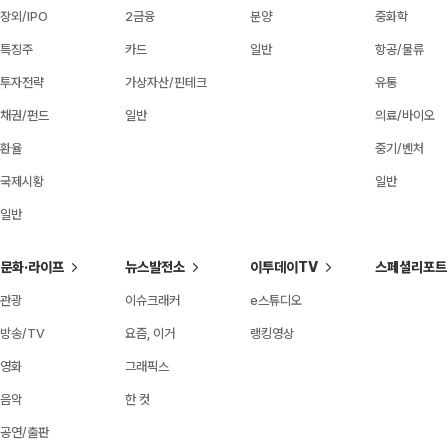
장외/IPO
2금융
분양
중화학
특징주
카드
일반
항공/물류
투자전략
가상자산/핀테크
유통
채권/펀드
일반
의료/바이오
환율
중기/벤처
국제시황
일반
일반
문화·라이프
뉴스발전소
이투데이TV
스페셜리포트
관광
이슈크래커
e스튜디오
방송/TV
요즘, 이거
랭킹영상
영화
그래픽스
음악
한 컷
공연/출판