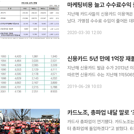
마케팅비용 늘고 수수료수익 
지난해 카드사들의 신용카드 이용액은 
났다. 가맹점 수수료 수입이 줄어든 데
30일 금융감독원에 따르면 지난해 8개 
2020-03-30 12:00
년(1조 7388억 원) 대비 5.3%(925
신용카드 5년 만에 1억장 재
지난해 신용카드 발급 수가 2013년 이후 5년 만
따르면 신용카드 수는 지난해 1억506
드 1억 장’ 재돌파는 2013년 1억202만 장 이후 5년 만이다
2019-06-28 10:03
망과 함께했다. 2002년 1억
카드노조, 총파업 내달 말로 ‘
카드사 총파업이 연기됐다. 카드노조는
터 총파업에 돌입하겠다”고 밝혔다. 6개 카드사 노동조합협의회 위원과 양대 산별노조가 참여하는