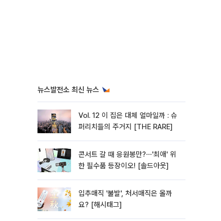
뉴스발전소 최신 뉴스
Vol. 12 이 집은 대체 얼마일까 : 슈
퍼리치들의 주거지 [THE RARE]
콘서트 갈 때 응원봉만?⋯'최애' 위
한 필수품 등장이오! [솔드아웃]
입추매직 '불발', 처서매직은 올까
요? [해시태그]