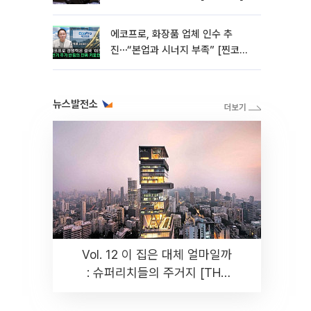
에코프로, 화장품 업체 인수 추
진⋯“본업과 시너지 부족” [찐코노
미]
뉴스발전소
Vol. 12 이 집은 대체 얼마일까
: 슈퍼리치들의 주거지 [THE
RARE]