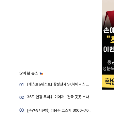
많이 본 뉴스
[베스트&워스트] 삼성전자·SK하이닉스 밀린 한 주…상상인증권은 85% 급등
01
35도 안팎 무더위 이어져…전국 곳곳 소나기 [오늘 날씨]
02
03
[주간증시전망] 다음주 코스피 6000~7000⋯“外人 수급은 정책이 변수”