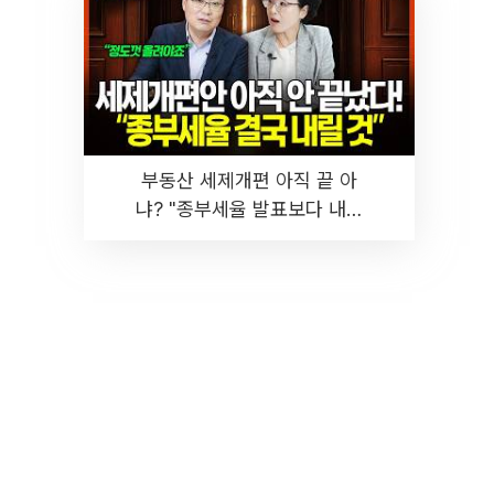
부동산 세제개편 아직 끝 아
냐? "종부세율 발표보다 내릴
것" 장기거주·양도세 전망 I 집
땅지성 I 김인만, 진미윤