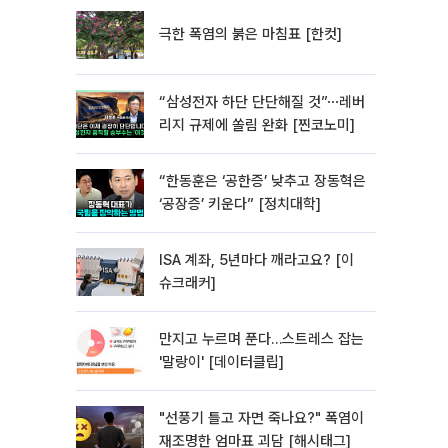
극한 폭염의 붉은 마침표 [한컷]
“삼성전자 하단 단단해질 것”⋯레버
리지 규제에 쏠림 완화 [찐코노미]
“한동훈은 ‘공한증’ 낮추고 장동혁은
‘공장증’ 키운다” [정치대학]
ISA 계좌, 5년마다 깨라고요? [이
슈크래커]
만지고 누르며 푼다…스트레스 잡는
'말랑이' [데이터클립]
"선풍기 틀고 자면 죽나요?" 폭염이
재조명한 엄마표 괴담 [해시태그]