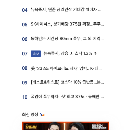
뉴욕증시, 연준 금리인상 기대감 꺾이자 상승...S&P500 사상 최고치 [종합]
04
SK하이닉스, 분기배당 375원 확정…주주환원책 9월로 앞당겨 발표
05
동해안은 시간당 80㎜ 폭우, 그 외 지역은 폭염…‘극과 극 날씨’
06
뉴욕증시, 상승...나스닥 1.3% ↑
07
속보
08
美 ‘232조 하이브리드 제재’ 임박…K-태양광, 불확실성 털고 날개 다나
[베스트&워스트] 코스닥 10% 급반등…본느, 최대주주 변경 기대에 270% 폭등
09
폭염에 폭우까지⋯낮 최고 37도ㆍ동해안 강한 비 [날씨]
10
최신 영상