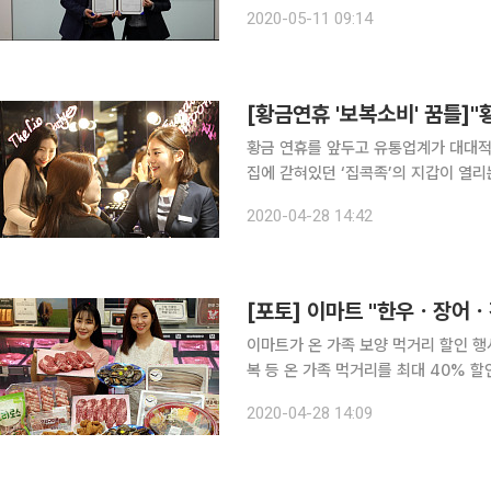
협약은 라이프스타일 플랫폼 ‘비누(VIN
2020-05-11 09:14
학생은 물론 20대 청년 전체를 아우
황금 연휴를 앞두고 유통업계가 대대적
집에 갇혀있던 ‘집콕족’의 지갑이 열리는 
29일부터 내달 6일까지 8일간 한우, 
2020-04-28 14:42
고 28일 밝혔다. 특히 오리의 경우 2
[포토] 이마트 "한우ㆍ장어ㆍ
이마트가 온 가족 보양 먹거리 할인 행사
복 등 온 가족 먹거리를 최대 40% 
(5월2일, 토)까지 4일간 전 품목 
2020-04-28 14:09
획을 통해 대한민국 산지 한우 전 품목