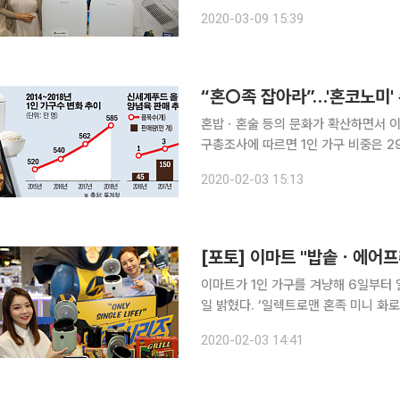
표) 상품으로 가격, 디자인, 성능을 모두 만족
2020-03-09 15:39
공기청정기를 출시하며 가전 PB 라인
“혼○족 잡아라”…'혼코노미'
혼밥ㆍ혼술 등의 문화가 확산하면서 이
구총조사에 따르면 1인 가구 비중은 29
음을 뜻한다. 특히 신종 코로나바이러스 공포로 다중이 모이는 공공장소에 가는 것을 꺼리고 외출을
2020-02-03 15:13
자제하는 움직임까지 더해지면서 혼밥족
[포토] 이마트 "밥솥ㆍ에어프
이마트가 1인 가구를 겨냥해 6일부터
일 밝혔다. ‘일렉트로맨 혼족 미니 화로
원, ‘일렉트로맨 혼족 에어프라이어(3.
2020-02-03 14:41
솥은 1~2인용에 적합한 1.2ℓ 용량을