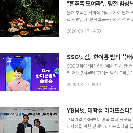
"혼추족 모여라"…명절 밥상
올해 추석은 사회적 거리두기로 인해 귀
로 전망된다. 한국철도공사의 추석 명절
된 이달 8일과 9일 판매된 좌석 수는 
2020-09-17 14:53
이같은 추세에 맞춰 유통업계는 추석 
SSG닷컴, ‘한여름 밤의 쓱배
SSG닷컴이 ‘잼라이브’에서 다시 한 
일 저녁 7시부터 ‘한여름 밤의 쓱배송’
혔다. 잼라이브는 실시간으로 유저와 
2020-08-17 09:19
근에는 퀴즈 풀이 이후 특정 상품을 사
YBM넷, 대학생 라이프스타일 
교육기업 YBM넷이 혼족 특화 플랫폼
대학생을 위한 신개념 라이프스타일 플랫폼 ‘비누(VIN