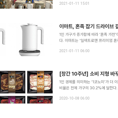
2021-01-11 15:01
피메이커, 나이프케어 등 10여 개 프
이마트, 혼족 잡기 드라이브 걸
1인 가구가 증가함에 따라 ‘혼족 가전
다. 이마트는 ‘일렉트로맨 프리미엄 혼족 가전’ 프리미엄 라인을 출시한다고 11일 밝혔다. 대표 상품
은 ‘일렉트로맨 프리미엄 혼족 라면포트
2021-01-11 06:00
9800원)’, ‘일렉트로맨 혼족 미니블렌
[창간 10주년] 소비 지형 바꾸
1인 경제를 의미하는 ‘1코노미’가 더 
비율은 전체 가구의 30.2%에 달한다.
육박한다. 1인 가구의 비중은 매년 1%p 이상 증가하고 있다.
2020-10-08 06:00
갈수록 커지고 있다. 단순 계산으로 4