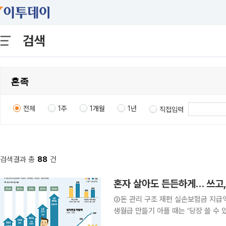
검색
전체
1주
1개월
1년
직접입력
검색결과 총
88
건
③돈 관리 구조 재편 실손보험금 지급액 13.1% '쑥'예상 밖 지출에 대비할 필요성혼족 노후준비 평
생월급 만들기 아플 때는 ‘당장 쓸 수 있는 돈’이 중요하고 한 번 속으면 평생 모은 자산이 순식간에
빠져나간다. 노후에 접어들면 더 이상