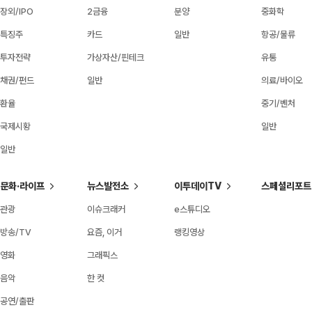
장외/IPO
2금융
분양
중화학
특징주
카드
일반
항공/물류
투자전략
가상자산/핀테크
유통
채권/펀드
일반
의료/바이오
환율
중기/벤처
국제시황
일반
일반
문화·라이프
뉴스발전소
이투데이TV
스페셜리포트
관광
이슈크래커
e스튜디오
방송/TV
요즘, 이거
랭킹영상
영화
그래픽스
음악
한 컷
공연/출판