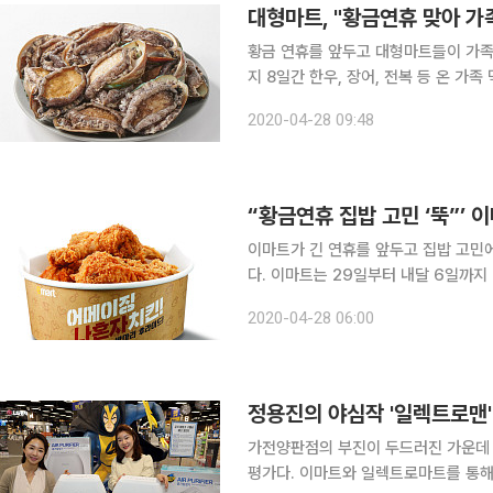
대형마트, "황금연휴 맞아 가
황금 연휴를 앞두고 대형마트들이 가족 먹거리 할인 행사
지 8일간 한우, 장어, 전복 등 온 가
오리의 경우 29일부터 오리데이(5월 2일,
2020-04-28 09:48
트는 한우자조금관리위원회와 공동 기
“황금연휴 집밥 고민 ‘뚝”’ 
이마트가 긴 연휴를 앞두고 집밥 고민에
다. 이마트는 29일부터 내달 6일까지 
인 판매한다고 28일 밝혔다. 특히 오리
2020-04-28 06:00
목 50% 할인에 나선다. 연휴가 긴 만
정용진의 야심작 '일렉트로맨
가전양판점의 부진이 두드러진 가운데
평가다. 이마트와 일렉트로마트를 통해