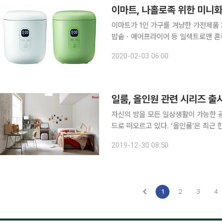
이마트, 나홀로족 위한 미니
이마트가 1인 가구를 겨냥한 가전제품 3종을 새롭게 선보인
밥솥ㆍ에어프라이어 등 일렉트로맨 혼족 주
맨 혼족 주방가전은 혼자서 요리하는 
2020-02-03 06:00
이 특징이다. 이마트는 2018년 7월 
일룸, 올인원 관련 시리즈 출
자신의 방을 모든 일상생활이 가능한 공간
드로 떠오르고 있다. ‘올인룸’은 최근 한 디벨로퍼가 발표한 2020년 주거 트렌드 중 하나로, ‘내 집’
또는 ‘내 방’을 일하고, 쇼핑하고, 즐기고, 운동하는 등 모든 일상생활이 가능한 만능공간으로 삼는
2019-12-30 08:50
현상을 일컫는다. 퍼시스그룹의 생활
1
2
3
4