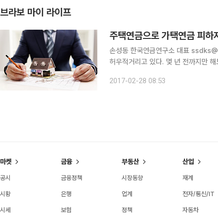
브라보 마이 라이프
주택연금으로 가택연금 피하
손성동 한국연금연구소 대표 ssdks@naver.com A(65세)씨는 요즘
허우적거리고 있다. 몇 년 전까지만 해
태다. 한때 동기회 회장까지 맡았던 그
2017-02-28 08:53
친구들 모임에 나가면 즐겁지만 식사비
마켓
금융
부동산
산업
공시
금융정책
시장동향
재계
시황
은행
업계
전자/통신/IT
시세
보험
정책
자동차