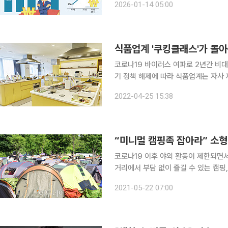
2026-01-14 05:00
다. 혼자 사는 삶이 늘면서 돈의 쓰임
식품업계 '쿠킹클래스'가 돌
코로나19 바이러스 여파로 2년간 비
기 정책 해제에 따라 식품업계는 자사
으로 기대하고 있다. 거리두기 해제 일
2022-04-25 15:38
기는 최근 서울 강남구 논현동에 온
“미니멀 캠핑족 잡아라” 소형
코로나19 이후 야외 활동이 제한되면
거리에서 부담 없이 즐길 수 있는 캠핑
업계에서 ‘소형 크기’, ‘소용량’을 특징으로 한 
2021-05-22 07:00
용 캠핑물통’, ‘캠핑박스’ 등을 신규 출