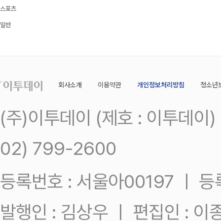
스포츠
일반
회사소개
이용약관
개인정보처리방침
청소년
(주)이투데이 (제호 : 이투데이
02) 799-2600
등록번호 : 서울아00197 ㅣ 등록일
발행인 : 김상우 ㅣ 편집인 : 