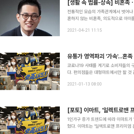
[생활 속 법률-상속] 비혼족
전통적인 모습의 가족관계에서 벗어나 
혼하지 않는 비혼족, 의도적으로 아이
그중 일부다. 최근 여성가족부가 한 ‘가족 다양성에 대한 국민 여론조사’에 따르면 비혼 독신에 대해
2021-04-21 11:15
80% 이상이 수용 가능하다고 답했고,
유통가 영역파괴 '가속'...
코로나19 사태를 계기로 소비자들의 
다. 편의점들은 대형마트에서만 팔 것 
를 겨냥한 상품 개발 등 사업 확장에 나섰다. ◇ 1/4 과일에 혼족 전용 가전까지...혼
2021-01-13 08:00
트 13일 이마트에 따르면 일렉트로맨 
[포토] 이마트, '일렉트로맨 
1인가구 증가 트렌드에 따라 이마트가 
혔다. 이마트는 '일렉트로맨 프리미엄 혼족 라면포트', '일렉트로맨 프리미엄 혼족 전기포트'를 각각
4만9800원에, '일렉트로맨 혼족 미니블렌더'를 3