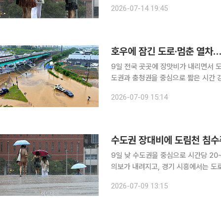
군·포천시·가평군·고양시·양주시·의정
2026-07-14 19:45
호우에 잠긴 도로·멈춘 열차…
9일 전국 곳곳에 장맛비가 내리면서 도
도권과 충청권을 중심으로 짧은 시간 
물에 잠겼다. 서울역에는 열차 지연을 알리는 안내문이 놓였다. 대전·충청 지역 집중호우 영향으로
2026-07-09 15:14
KTX 26개와 일반열차 32개가 지연
수도권 장대비에 도림천 침수
9일 낮 수도권을 중심으로 시간당 2
의보가 내려지고, 경기 시흥에서는 도로
안전재난문자를 발송해 주의를 당부했다. 기상청은 이날 낮 12시 10분 방재속보를 통해 서
2026-07-09 13:15
경기 남부와 강원 중·남부 내륙·산지, 