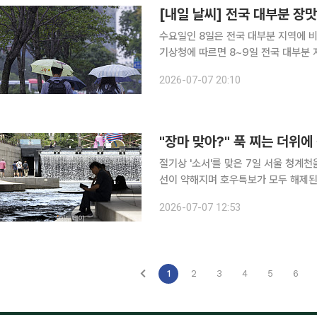
[내일 날씨] 전국 대부분 장
수요일인 8일은 전국 대부분 지역에 비가
기상청에 따르면 8~9일 전국 대부분
은 비가 내리는 곳이 있겠다. 이틀간 예상 강수량은 △서울·인천·경기, 서해5도(7일부터) 50~100
2026-07-07 20:10
㎜(많은 곳 150㎜ 이상) △강원내륙
"장마 맞아?" 푹 찌는 더위에
절기상 '소서'를 맞은 7일 서울 청계
선이 약해지며 호우특보가 모두 해제된 
발효했다고 밝혔다. 고성준 기자 joon
2026-07-07 12:53
1
2
3
4
5
6