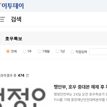
검색
전체
1주
1개월
1년
직접입력
검색결과 총
474
건
행안부, 호우 중대본 해제 
행정안전부는 24일 오전 호우특보가 
11시를 기해 중앙재난안전대책본부를 해제한다고 밝혔다. 행안부
피해 지역의 신속한 복구와 주민들의 