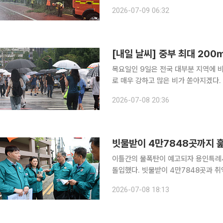
로 통제가 이뤄지는 곳도 발생했다. 기상청은 이날 오전 6시 10분 발표한 방재특보에서 “일부 중부
2026-07-09 06:32
지방과 전라권, 경북에 호우특보가 발
목요일인 9일은 전국 대부분 지역에 비
로 매우 강하고 많은 비가 쏟아지겠다. 8일 기상청에 따르면 제주도는 9일 새벽, 충청권과 남부지방
은 밤에 대부분 비가 그치겠지만 수도권
2026-07-08 20:36
상 강수량은 서울·인천·경기 50~10
빗물받이 4만7848곳까지 
이틀간의 물폭탄이 예고되자 용인특례
돌입했다. 빗물받이 4만7848곳과 취약도로, 지하차도, 산사태 위험지역까지 훑는 전방위 점검이
다. 언론이 지적한 공사장 방수포 미설치 현
2026-07-08 18:13
취재를 종합하면 용인특례시는 8일부