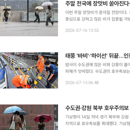
주말 전국에 장맛비 쏟아진다⋯
이번 주말 장맛비가 쏟아질 전망이다.
중심으로 강하고 많은 비가 집중될 가
온도는 여전히 높을 전망이다. 16일 기상청은 정례 브리핑을 열고 이런 내용을 담은 날씨 전망을 발
2026-07-16 13:55
표했다. 오늘(16일)과 제헌절 당일인 
태풍 '바비'·'하이선' 뒤끝…
밤사이 수도권에 많은 비와 강풍이 몰
피해가 잇따랐다. 수도권의 호우특보는
경북에는 폭염이 이어지는 등 지역별로 상반된 날씨가 
2026-07-15 06:48
면 전날 오후 6시부터 이날 오전 3시
수도권·강원 북부 호우주의보 
기상청이 14일 저녁 경기 북부와 강원
지역으로 호우특보를 확대했다. 기상청에 따르면 이날 오후 7시 10분을 기해 경기도 동두천시·연천