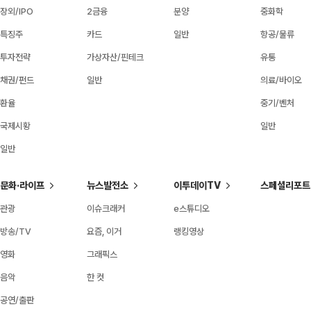
장외/IPO
2금융
분양
중화학
특징주
카드
일반
항공/물류
투자전략
가상자산/핀테크
유통
채권/펀드
일반
의료/바이오
환율
중기/벤처
국제시황
일반
일반
문화·라이프
뉴스발전소
이투데이TV
스페셜리포트
관광
이슈크래커
e스튜디오
방송/TV
요즘, 이거
랭킹영상
영화
그래픽스
음악
한 컷
공연/출판