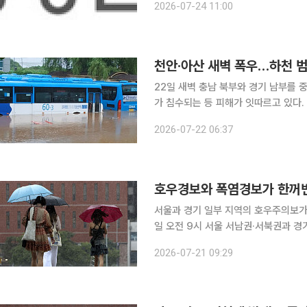
2026-07-24 11:00
다. 복구대책지원본부는 행안부 재
천안·아산 새벽 폭우…하천 범
22일 새벽 충남 북부와 경기 남부를
가 침수되는 등 피해가 잇따르고 있다
발송됐다. 기상청에 따르면 이날 오전 6시 현재 경기 남부와 충남 북부 일부 지역에 호우특보가 발
2026-07-22 06:37
효됐다. 경기 남부와 충남 북부에는 시
호우경보와 폭염경보가 한꺼번
서울과 경기 일부 지역의 호우주의보가 해제
일 오전 9시 서울 서남권·서북권과 경
오전 9시 현재 호우경보 지역은 인천
2026-07-21 09:29
김포·연천·포천·파주, 강원 철원, 서해