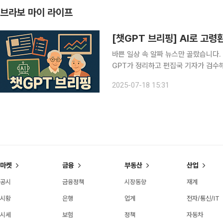
브라보 마이 라이프
[챗GPT 브리핑] AI로 고령
바쁜 일상 속 알짜 뉴스만 골랐습니다.
GPT가 정리하고 편집국 기자가 검수해 전해드립니다. ◆침수 위기 
명 구조 17일 경남 밀양시 무안면의 
2025-07-18 15:31
과 직원 15명 전원이 구조됐다. 누워 
마켓
금융
부동산
산업
공시
금융정책
시장동향
재계
시황
은행
업계
전자/통신/IT
시세
보험
정책
자동차