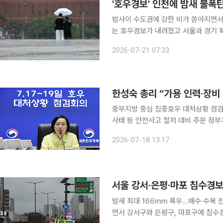
'호우경보' 인천에 밤새 물폭
밤사이 수도권에 강한 비가 쏟아지면서
는 호우경보가 내려졌고 서울과 경기 북부
청은 21일 오전 7시 20분을 기해 
2026-07-21 07:33
전 지역에 호우주의보가 내려졌다. 경기
한성숙 총리 “가용 인력·장비
중부지방 중심 집중호우 대처상황 점검회
사태 등 안전사고 철저 대비 주문 정부가 중부지방을 중심으로 쏟아진 기습적인 집중호우 피해를 최
소화하기 위해 행정력을 집중하고 나섰다. 한성숙 국무총리는 18일 주택 및 도로 침수 등 
2026-07-18 13:17
생한 지역의 주민 불편을 줄일 수 있도
서울 강서·은평·마포 침수경
밤새 최대 166㎜ 폭우…배수·수목 전도 등 피해 신고 12
면서 강서구와 은평구, 마포구에 침수