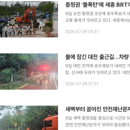
충청권 '물폭탄'에 세종 BR
9일 오전 충청권 곳곳에 호우특보가 내
교통 통제가 잇따르고 있다. 세종에서는
아산, 진천, 대전 유성구 등에서도 도로 통제 안전재
2026-07-09 09:27
준 충남 천안·아산, 충북 진천·음성·증
물에 잠긴 대전 출근길…차량
9일 대전 전역에 호우경보가 내려진 
립, 산사태 우려가 잇따르고 있다. 대전지방기상청에 따르면 이날 오전 5시 20분 현재 대전과 세종,
충남 대부분 지역에 호우특보가 발효된
2026-07-09 07:31
터 이날 오전 5시까지 누적 강수량은 대
새벽부터 쏟아진 안전재난문자
9일 새벽 충청권을 중심으로 시간당 
관련 안전재난문자가 잇따라 발송됐다.