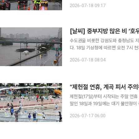
이 통제되는 등 도로와 하천 곳곳의 출입도 제한됐다. 18일 서울시에 따르
2026-07-18 09:17
준 강서구·은평구·마포구에 침수경보가
[날씨] 중부지방 많은 비 ‘
수도권을 비롯한 강원도와 충청남도 지
다. 18일 기상청에 따르면 오전 7시 현재 수도권과 강원도, 충남권에서 호우특보가 발효됐다. 특히
전국이 흐리고 중부지방을 중심으로 오
2026-07-18 08:04
전망이다. 실제로 기상청에 따르면
제헌절(17일)부터 시작되는 주말 연휴
말인 18일과 19일에는 대기 불안정이
커 여름 휴가철과 제헌절 연휴를 맞아 야외
2026-07-17 06:00
상청에 따르면 이날 산둥반도 남쪽에