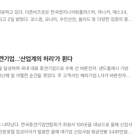
틱, 마니커, 예스24,
고 2일 밝혔다. 코스콤, 모나미, 우진산전, 쏠리드 등 다양한 업종의 중견
을 강화해나가고 강조했
견기업…'산업계의 허리'가 휜다
을 달성하며 국내 대표 중견기업으로 우뚝 선 바른전자. 낸드플래시 기반
난해 말 아찔한 순간을 겪었다. 주 고객사인 해외기업 L사가 바른전자의
 대폭 늘려줄 것을 갑자기 요청했기 때문이다. 하지만 바른전자는 물량확
 부족했다. 더군다나 L사는 “바로 물량을 늘리
 대상으로 올해 신입사
업전문포털 잡코리아가 발표한 올해 대기업 신입사원 평균연봉 3481만원과
한국엔지니어링플라스틱, 한국산업개발