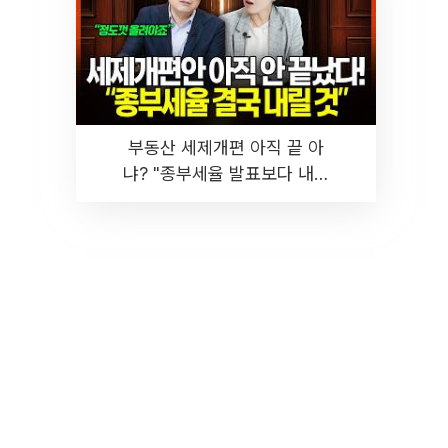
부동산 세제개편 아직 끝 아
냐? "종부세율 발표보다 내릴
것" 장기거주·양도세 전망 I 집
땅지성 I 김인만, 진미윤