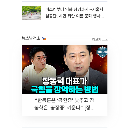
버스킹부터 영화 상영까지⋯서울시
설공단, 시민 위한 여름 문화 행사
마련
뉴스발전소
“한동훈은 ‘공한증’ 낮추고 장
동혁은 ‘공장증’ 키운다” [정치
대학]