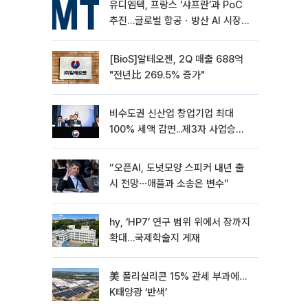
유디엠텍, 프랑스 ‘샤프란’과 PoC
추진…글로벌 항공ㆍ방산 AI 시장
공략
[BioS]알테오젠, 2Q 매출 688억
"전년比 269.5% 증가"
비수도권 신산업 창업기업 최대
100% 세액 감면...제3자 사업승계
특례 도입
“오픈AI, 도넛모양 스피커 내년 출
시 전망⋯애플과 소송은 변수”
hy, ‘HP7’ 연구 범위 위에서 장까지
확대…국제학술지 게재
美 폴리실리콘 15% 관세 부과에…
K태양광 ‘반색’