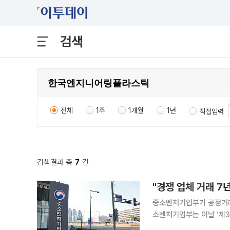
검색
전체
1주
1개월
1년
직접입력
검색결과 총
7
건
"경쟁 업체 거래 7
중소벤처기업부가 공정거래
소벤처기업부는 이날 ‘제
검찰 고발을 공정거래위원