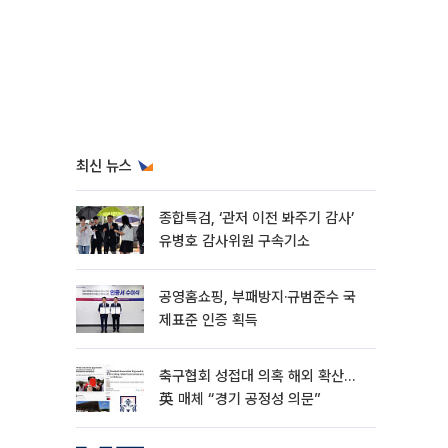
최신 뉴스
종합특검, ‘관저 이전 봐주기 감사’
유병호 감사위원 구속기소
공영홈쇼핑, 부패방지·규범준수 국
제표준 인증 획득
축구협회 성접대 의혹 해외 확산…
英 매체 “경기 공정성 의문”