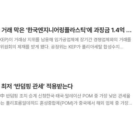
·공정거래법·대규모유통업법·표시광고법·가맹사업법·대리점법)
공정위, 경쟁 업체와 거래 막은 '한국엔지니어링플라스틱'에 과징금 1.4억 부과
EP)이 거래상 지위를 남용해 임가공업체에 장기간 경쟁업체와의 거래를
게 됐다. 공정위는 KEP가 폴리아세탈 합성수지
업체에 위탁하면서 자신의 경쟁사업자에게 임가공 서비스를 약 7년 동안
 대해 시정명령과 과징금 1억4400만 원을 부과하기
 최저 ‘반덤핑 관세’ 적용받는다
후 中 반덤핑 조치 승계 신청한국·태국·말레이산 POM 중 가장 낮은 관세율
P는 3월 사명을 코오롱플
 변경한 이후 중국 상무부에 신규