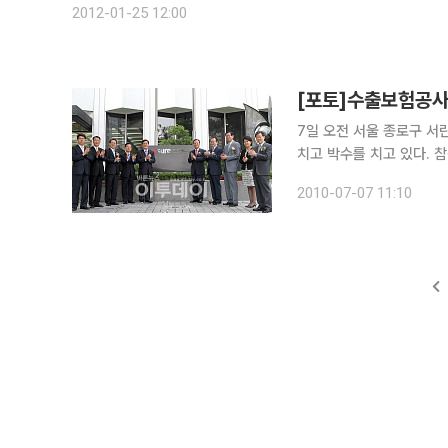
2012-01-25 12:00
[포토]수출보험공사
7일 오전 서울 종로구 
치고 박수를 치고 있다.
링플라스틱 사장,이백순 
2010-07-07 11:10
보험공사 사장,사공일 무