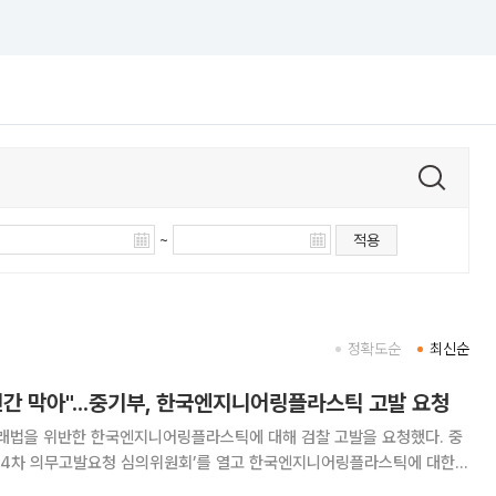
~
적용
정확도순
최신순
년간 막아"...중기부, 한국엔지니어링플라스틱 고발 요청
법을 위반한 한국엔지니어링플라스틱에 대해 검찰 고발을 요청했다. 중
34차 의무고발요청 심의위원회’를 열고 한국엔지니어링플라스틱에 대한
회에 요청하기로 했다고 8일 밝혔다. 의무고발요청제도는 공정위가 미고