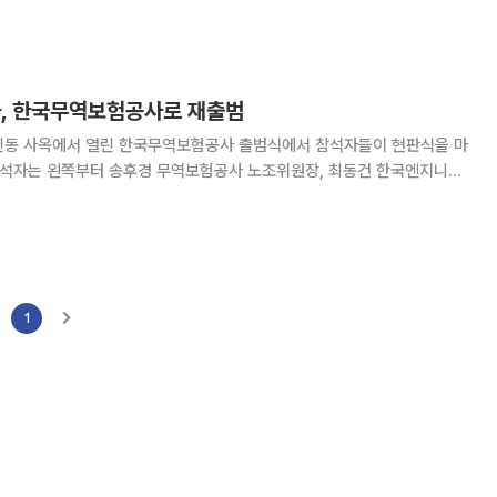
, 한국무역보험공사로 재출범
서린동 사옥에서 열린 한국무역보험공사 출범식에서 참석자들이 현판식을 마
 참석자는 왼쪽부터 송후경 무역보험공사 노조위원장, 최동건 한국엔지니어
신한은행장,지성하 삼성물산 사장,최경환 지식경제부장관,유창무 한국무역
역협회장,조환익 코트라사장,배희숙 여성벤처협회장,김현구
1