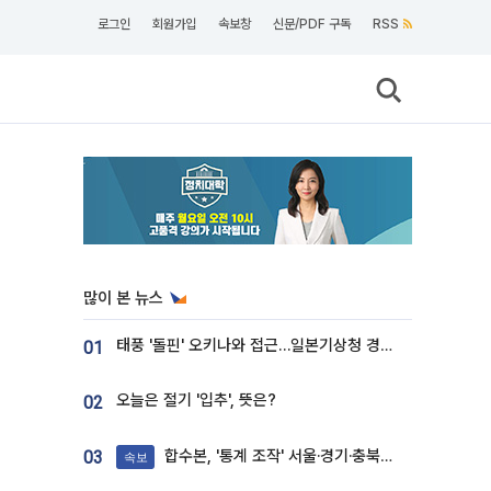
로그인
회원가입
속보창
신문/PDF 구독
RSS
많이 본 뉴스
태풍 '돌핀' 오키나와 접근…일본기상청 경로 업데이트
01
오늘은 절기 '입추', 뜻은?
02
합수본, '통계 조작' 서울·경기·충북 선관위 등 추가 압수수색
03
속보