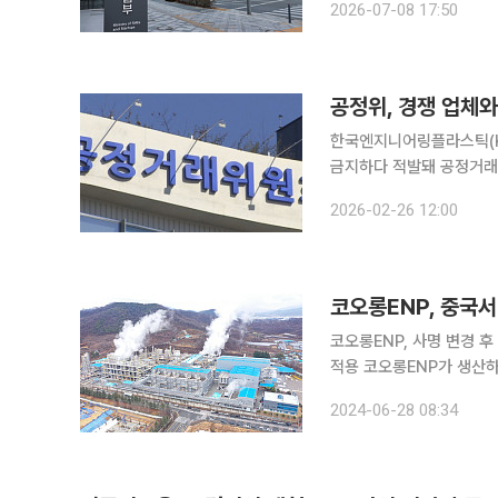
2026-07-08 17:50
발한 6개 법률(하도급법
한국엔지니어링플라스틱(K
금지하다 적발돼 공정거래위원회의 제재를 받
(POM) 임가공을 임가공
2026-02-26 12:00
제공하지 못하게 한 행위에
코오롱ENP, 중국서
코오롱ENP, 사명 변경 
적용 코오롱ENP가 생산하는 폴리포름알데히드 혼성중합체(POM)가 중국에서 해외 업체 중 가장
낮은 반덤핑 관세율을 적용받는다. 28일 본지 취재를 종합하면 코오롱EN
2024-06-28 08:34
라스틱에서 코오롱ENP로