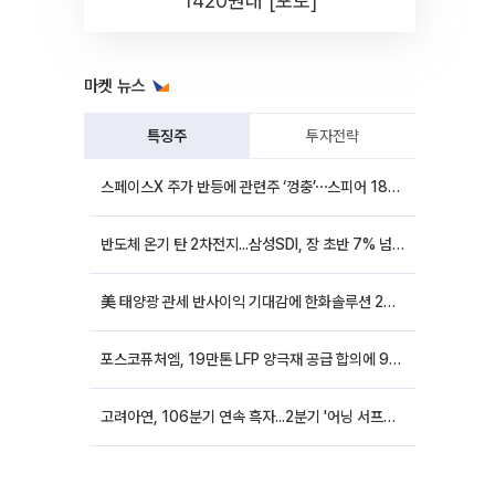
1420원대 [포토]
마켓 뉴스
특징주
투자전략
스페이스X 주가 반등에 관련주 ‘껑충’⋯스피어 18%ㆍ에이치브이엠 12%↑
반도체 온기 탄 2차전지...삼성SDI, 장 초반 7% 넘게 껑충
美 태양광 관세 반사이익 기대감에 한화솔루션 20%대·OCI홀딩스 14%대 급등
포스코퓨처엠, 19만톤 LFP 양극재 공급 합의에 9%대 강세
고려아연, 106분기 연속 흑자...2분기 '어닝 서프라이즈'에 장 초반 12%대 강세