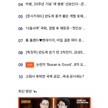
빅뱅, 20주년 기념 '새 뱅봉' 선보인다⋯콘서트 앞두고 팝업 개최
04
[증시키워드] 반도체 충격 뚫은 개별 호재...포스코퓨처엠·에코프로·한화솔루션 '눈길'
05
‘나솔사계’ 국화, 결별 후 재등장⋯첫인상 투표 휩쓸고 ‘인기녀’ 등극
06
톰 홀랜드♥젠데이아, 비밀 결혼 파티 포착⋯호텔 대관비만 9억
07
[특징주] 반도체 온기 탄 2차전지...삼성SDI, 장 초반 7% 넘게 껑충
08
논란의 'Busan is Good'…8억 도시브랜드, 용산 대통령실 CI 업체가 수행
09
단독
고점서 후퇴한 국제 금값…국내 금시세는?
10
최신 영상