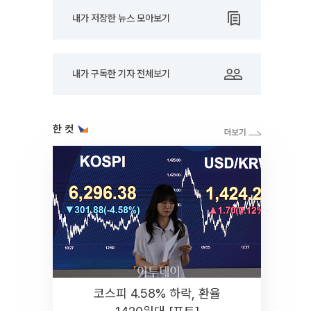
내가 저장한 뉴스 모아보기
내가 구독한 기자 전체보기
한 컷
코스피 4.58% 하락, 환율