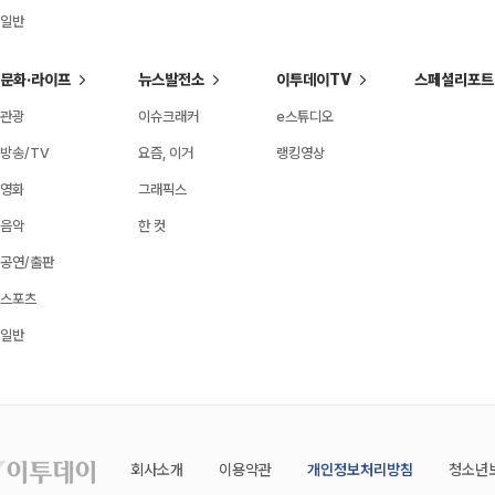
일반
문화·라이프
뉴스발전소
이투데이TV
스페셜리포트
관광
이슈크래커
e스튜디오
방송/TV
요즘, 이거
랭킹영상
영화
그래픽스
음악
한 컷
공연/출판
스포츠
일반
회사소개
이용약관
개인정보처리방침
청소년