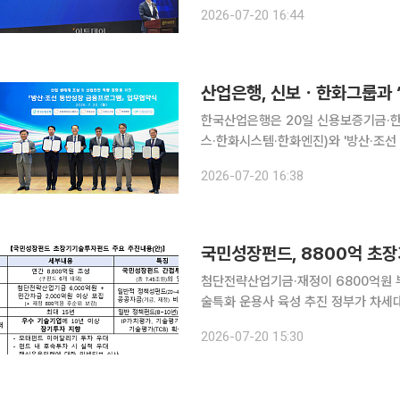
조성에 나선다. 공공재원 비중을 77
2026-07-20 16:44
작한다. 이억원 금융위원장은 2
산업은행, 신보ㆍ한화그룹과 
한국산업은행은 20일 신용보증기금·
스·한화시스템·한화엔진)와 '방산·조선
다. 이번 프로그램은 한화그룹이 신용보증기금에 특별출연하면, 신용보증기금이 협력업체에 우대보
2026-07-20 16:38
증을 제공하고 산업은행이 특별자금으
국민성장펀드, 8800억 초장
첨단전략산업기금·재정이 6800억원 
술특화 운용사 육성 추진 정부가 차세대 반도체와 첨단 신약 등 사업화에 오랜 시간이 필요한 핵심
기술을 지원하기 위해 8800억원 규모
2026-07-20 15:30
으로 늘리고 정책자금 비중을 높여 민