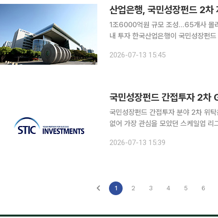
산업은행, 국민성장펀드 2차 
1조6000억원 규모 조성…65개사 몰려
내 투자 한국산업은행이 국민성장펀드 간접투자 분야의 2차 자펀드 운용사 7곳을 선정했다. 앞서 1
차에서 뽑은 11곳을 포함해 올해 자펀드 운용사 
2026-07-13 15:45
금융투자운용은 이날 ‘2026년 국민
국민성장펀드 간접투자 2차 G
국민성장펀드 간접투자 분야 2차 위탁운
없어 가장 관심을 모았던 스케일업 리
고 최종 낙점됐다. 13일 한국산업은행에 따르면 국민성장펀드 간접투자 분야 정책성펀드 2차 출자
2026-07-13 15:39
사업 최종 GP 선정을 마무리하고 결과
1
2
3
4
5
6