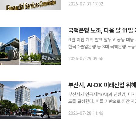
2026-07-31 17:02
국책은행 노조, 다음 달 11일
9월 이전 계획 발표 앞두고 공동 대응…서울 산은 본점
한국수출입은행 등 3대 국책은행 노동
공동 집회를 연다. 29일 금융권에 따르면 3개 국책은행 노조는 이날 회의를 열고 공동 집회를 개최
2026-07-29 09:55
하기로 했다. 집회는 다음 달 11일 오
부산시가 인공지능(AI)과 친환경, 디지
드를 결성한다. 이를 기반으로 민간 자
지역 중소·중견기업의 신산업 전환에 속도를 낸다는 구상이다.
2026-07-28 11:46
행권 중견기업 전용펀드' 500억원과 시