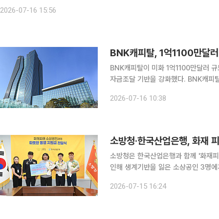
구로디지털 유민규, 김미경 ▲마포 전성우, 마수연 ▲성동 김민정, 정미자 ▲
2026-07-16 15:56
BNK캐피탈, 1억1100만달
BNK캐피탈이 미화 1억1100만달러 
자금조달 기반을 강화했다. BNK캐피탈은 한국산업은행(KDB)과 대만계 은행들이 참여한 해외 공동
대출을 성사시켰다고 16일 밝혔다. 이번 거래의 주관사는 한양증권이 맡았으며, 대출은 3년 만기와
2026-07-16 10:38
4년 만기 구조로 조
소방청·한국산업은행, 화재 
소방청은 한국산업은행과 함께 '화재피
인해 생계기반을 잃은 소상공인 3명에게 총 3
재로 손해를 입어도 특별재난지역 선포
2026-07-15 16:24
있어야만 보상을 받을 수 있다. 이에 