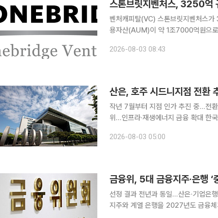
스톤브릿지벤처스, 3250억 규
벤처캐피탈(VC) 스톤브릿지벤처스가 
용자산(AUM)이 약 1조7000억원으
투자 기조 속에서 회사의 실적 성장과 안정성이 한층 강
2026-08-03 08:43
르면 스톤브릿지벤처스는 지난달 말 결
산은, 호주 시드니지점 전환
작년 7월부터 지점 인가 추진 중…전환
위…인프라·재생에너지 금융 확대 한국산업은행이 호주 시드니 사무소의 지점 전환을 통해 현지 인
프라와 재생에너지 시장 공략에 나선다
2026-08-03 05:00
금융위, 5대 금융지주·은행 
선정 결과 전년과 동일…산은·기업은행은 정부 손실
지주와 계열 은행을 2027년도 금융체계상 중요한
회의를 열고 10개 은행·은행지주회사를