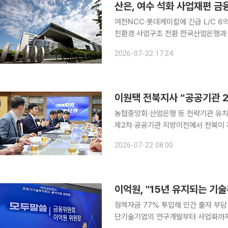
산은, 여수 석화 사업재편 
여천NCC·롯데케미칼에 긴급 L/C 6
친환경 사업구조 전환 한국산업은행과 채권금융기관들이 여수 석유화학 산업의 구조개편을 지원하
기 위한 금융지원 절차에 착수했다. 
2026-07-22 17:24
록 여천NCC와 롯데케미칼에 총 6억
이원택 전북지사 “공공기관 2
농협중앙회·산업은행 등 전략기관 유치 총
제2차 공공기관 지방이전에서 전북이 
도지사는 공공기관 유치 의지를 이같이 밝혔다. 22일 전북자치도에 따르면 이 지
2026-07-22 08:00
전북이 소외돼서는 안 된다”며 “정부 
이억원, "15년 유지되는 기
정책자금 77% 투입해 민간 출자 부담 완
단기술기업의 연구개발부터 사업화까지