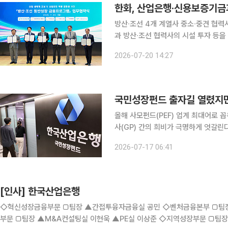
한화, 산업은행·신용보증기금과
방산∙조선 4개 계열사 중소∙중견 협력사 대상 시설 투자금
과 방산∙조선 협력사의 시설 투자 등을
혔다. 이날 서울 여의도 한국산업은행 본점에서 열린 협약식엔 박상진 한국산업은행 회장, 강승준
2026-07-20 14:27
신용보증기금 이사장과 김희철 한화오
국민성장펀드 출자길 열렸지만
올해 사모펀드(PEF) 업계 최대어로
사(GP) 간의 희비가 극명하게 엇갈린
끝에 일부 GP들만 출자 확약을 받아낸
2026-07-17 06:41
[인사] 한국산업은행
◇혁신성장금융부문 □팀장 ▲간접투융자금융실 공민 ◇벤처금융본부 □팀장 ▲벤처투자1실 차보영 ▲벤처투자2실 박철우 ◇자본시장
부문 □팀장 ▲M&A컨설팅실 이현욱 ▲PE실 이상준 ◇지역성장부문 □팀장 ▲지역성장지원실 이창현 ▲반포 최영조 ▲서초 이명진 ▲