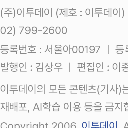
(주)이투데이 (제호 : 이투데이
02) 799-2600
등록번호 : 서울아00197 ㅣ 등록일
발행인 : 김상우 ㅣ 편집인 : 
이투데이의 모든 콘텐츠(기사)는
재배포, AI학습 이용 등을 금지
Copyright 2006.
이투데이
.