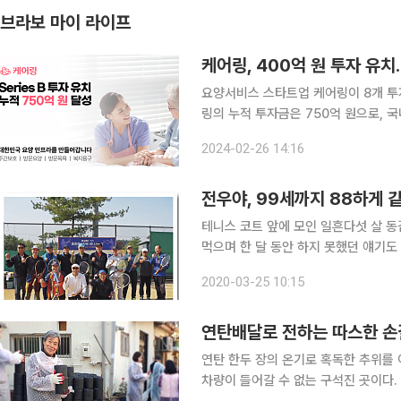
브라보 마이 라이프
케어링, 400억 원 투자 유치
요양서비스 스타트업 케어링이 8개 투
링의 누적 투자금은 750억 원으로, 국내
즈B 투자는 SV인베스트먼트가 리드한
2024-02-26 14:16
신규로 참여했다. 기존 투자자인 LB
전우야, 99세까지 88하게 
테니스 코트 앞에 모인 일흔다섯 살 동
먹으며 한 달 동안 하지 못했던 얘기도
해로 딱 6년째. 러브 테니스 클럽 회원
2020-03-25 10:15
모여서 테니스를 친다. 요즘은 안양 토
연탄배달로 전하는 따스한 손
연탄 한두 장의 온기로 혹독한 추위를 이겨내는 이웃들이 
차량이 들어갈 수 없는 구석진 곳이다