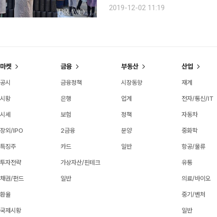
지 한 장 한 장 손으로 옮길 수밖에 없
2019-12-02 11:19
람의 손길이 많이 필요하다. 뜻있는 사
마켓
금융
부동산
산업
공시
금융정책
시장동향
재계
시황
은행
업계
전자/통신/IT
시세
보험
정책
자동차
장외/IPO
2금융
분양
중화학
특징주
카드
일반
항공/물류
투자전략
가상자산/핀테크
유통
채권/펀드
일반
의료/바이오
환율
중기/벤처
국제시황
일반