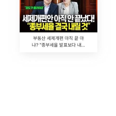
부동산 세제개편 아직 끝 아
냐? "종부세율 발표보다 내릴
것" 장기거주·양도세 전망 I 집
땅지성 I 김인만, 진미윤