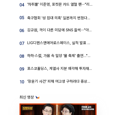
'차쥐뿔' 이준영, 포켓몬 카드 열혈 팬⋯"리셀러 처단할 것"
04
05
축구협회 '성 접대 의혹' 일본까지 번졌다…日 심판 실명 공개
김규원, 격이 다른 미담에 SNS 들썩⋯"아이 속옷 빨고 졸업식도 참석"
06
LIG디펜스앤에어로스페이스, 실적 발표 후 급락→반등⋯증권가 “28년까지 튼튼”
07
하하·스컬, 가뭄 속 밀양 '물 축제' 출연…"출연료 전액 기부"
08
포스코홀딩스, 계열사 지분 매각해 투자재원 2.5조 확보
09
'장윤기 사건' 피해 여고생 구하려다 중상…고교생 의상자 지정
10
최신 영상