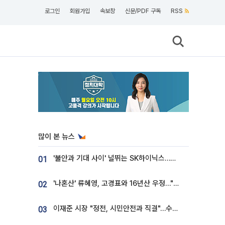
로그인
회원가입
속보창
신문/PDF 구독
RSS
많이 본 뉴스
'불안과 기대 사이' 널뛰는 SK하이닉스…증권가 "HBM4·LTA 기반 펀터멘털 견고"
01
'나혼산' 류혜영, 고경표와 16년산 우정…"자취방서 부모님과 마주쳐"
02
이재준 시장 "정전, 시민안전과 직결"…수원시 비상대응체계 가동
03