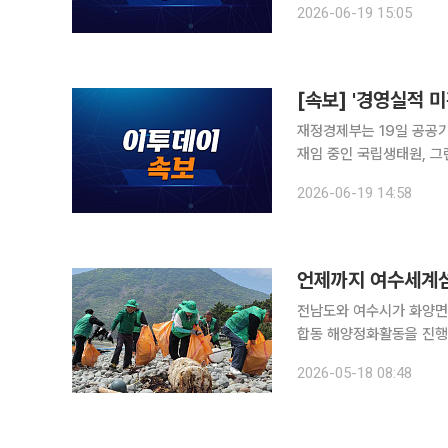
2026-06-19 15:05
았다.
재정경제부는 19일 공공기
재임 중인 국립생태원, 
한국광해광업공단, 한국국
2026-06-19 14:58
리원, 한국인터넷진흥원, 
언제까지 여수세계섬
전남도와 여수시가 화양면 
합동 해양정화활동을 진행했다고 18일 밝혔다. 정화
공사(LX), 민간단체 관계자 등 120여명이 동
2026-05-18 08:48
등 약 50t 규모의 해양