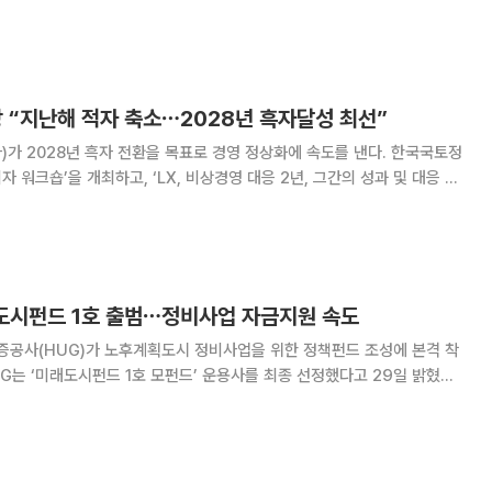
적재조사사업 민간대행자 선정 결과를 발표하고 지적재조사사업을 본격 추진
 선정에는 지적측량업체 127개사가 신청해 96
 “지난해 적자 축소⋯2028년 흑자달성 최선”
2028년 흑자 전환을 목표로 경영 정상화에 속도를 낸다. 한국국토정
자 워크숍’을 개최하고, ‘LX, 비상경영 대응 2년, 그간의 성과 및 대응 방
 “2023년 11월 비상경영체제
대응해 2024년 8
래도시펀드 1호 출범⋯정비사업 자금지원 속도
공사(HUG)가 노후계획도시 정비사업을 위한 정책펀드 조성에 본격 착
대한 금융 지원이 본격화되며 주민들의 사업비 부담이 완화될 전망이다.
금이 필요한 노후계획도시 정비사업의 초기 사업