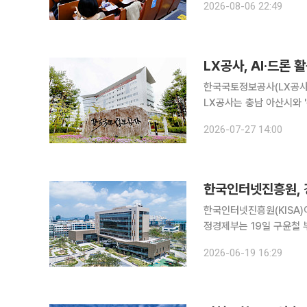
2026-08-06 22:49
기간 1년 미만 신규 직원을
LX공사, AI·드론
한국국토정보공사(LX공사
LX공사는 충남 아산시와 
일 밝혔다. 이번 협약은 5월 토지보상법 개정으로 보상전문기관으로 지정된 이후 첫 성과다. 공익사
2026-07-27 14:00
업 보상업무의 전문성과 
한국인터넷진흥원(KISA)이
정경제부는 19일 구윤철 
공기관 경영실적 평가 결과
2026-06-19 16:29