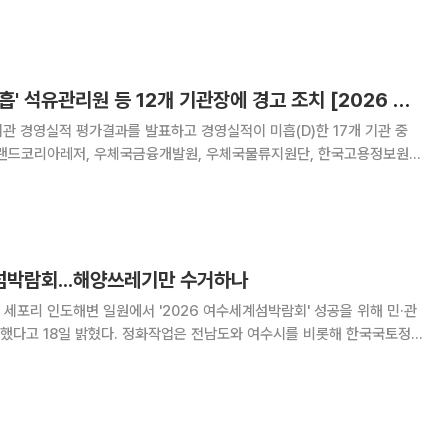
[속보] '경영실적 미흡' 석유관리원 등 12개 기관장에 경고 조치 [2026 공공기관 경평]
관 경영실적 평가결과를 발표하고 경영실적이 미흡(D)한 17개 기관 중
그랜드코리아레저, 우체국금융개발원, 우체국물류지원단, 한국고용정보원,
토정보공사, 한국보훈복지의료공단, 한국석유관리원, 한국수목원정원관
한국장애인고용공단 등 12개 기관의 기관장에 경고 조치
박람회...해양쓰레기만 수거하나
세포리 인도해변 일원에서 '2026 여수세계섬박람회' 성공을 위해 민·관
작업은 전남도와 여수시를 비롯해 한국국토정보
참했다. 이들은 해안가에 방치돼 있던 폐부표와 폐어구
쓰레기를 집중적으로 거둬들이고 주