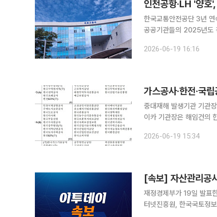
한국교통안전공단 3년 연속 '우수
공공기관들의 2025년도
사는 전년보다 등급을 끌
2026-06-19 16:16
등급을 유지
중대재해 발생기관 기관장 
이카 기관장은 해임건의 한국가스공사와 국립공원공단, 한국전력공사 등 2025년 사망사고 중대재
해가 발생한 기관의 기관장
2026-06-19 15:34
12명까지 포함하면 올해
재정경제부가 19일 발표
터넷진흥원, 한국국토정보
승강기안전공단, 한국환경산