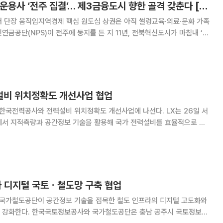
[르포] 지주·글로벌 운용사 ‘전주 집결’… 제3금융도시 향한 골격 갖춘다 [금융메카 분산의 역설]
새 단장 움직임지역경제 핵심 원도심 상권은 아직 썰렁교육·의료·문화 가족
비상을 준비하고 있다. 최근 KB금융과 신한금융 등 국내 리딩 금융지주들
로 전진 배치하고, 글로벌 운용사들까지
력설비 위치정확도 개선사업 협업
전력공사와 전력설비 위치정확도 개선사업에 나선다. LX는 26일 서
에서 지적측량과 공간정보 기술을 활용해 국가 전력설비를 효율적으로 관
체결했다고 밝혔다. 이번 협약은 한국전력공사가 관리하는
활과 밀접한 전주의 위치를 정밀하게 측량해 지적도와
과 디지털 국토ㆍ철도망 구축 협업
 국가철도공단이 공간정보 기술을 접목한 철도 인프라의 디지털 고도화와
단은 충남 공주시 국토정보교