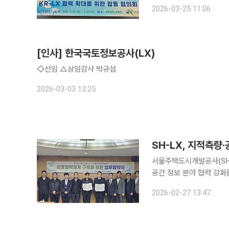
육원에서 두 기관 임원과 
2026-03-25 11:06
일 밝혔다. 이번
[인사] 한국국토정보공사(LX)
◇선임 △상임감사 박규섭
2026-03-03 13:25
SH-LX, 지적측량
서울주택도시개발공사(SH
공간 정보 분야 협력 강화를 위한
이 보유한 지적측량 기술과
2026-02-27 13:47
상 등 관련 업무에서 국민