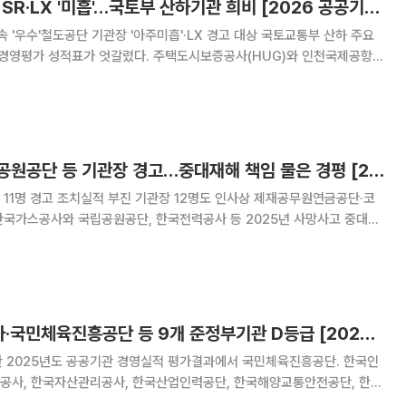
인천공항·LH '양호', SR·LX '미흡'…국토부 산하기관 희비 [2026 공공기관 경평]
'철도공단 기관장 '아주미흡'·LX 경고 대상 국토교통부 산하 주요
 경영평가 성적표가 엇갈렸다. 주택도시보증공사(HUG)와 인천국제공항공
어올렸고 한국도로공사와 한국토지주택공사(LH)는 중대 재해 부담에도 B
했다. 19일 재정경제부가 발표한 '2025년도 공공기관
가스공사·한전·국립공원공단 등 기관장 경고…중대재해 책임 물은 경평 [2026 공공기관 경평]
11명 경고 조치실적 부진 기관장 12명도 인사상 제재공무원연금공단·코
 11명이 경고 조치를 받는다. 기관장 평가에서 미흡 등급을 받은 기관장
 공공기관 경영평가 후속조치로 경고를 받는
[속보] 자산관리공사·국민체육진흥공단 등 9개 준정부기관 D등급 [2026 공공기관 경평]
한 2025년도 공공기관 경영실적 평가결과에서 국민체육진흥공단. 한국인
공사, 한국자산관리공사, 한국산업인력공단, 한국해양교통안전공단, 한국
업기술원, 한국연구재단 등 9개 기관이 준정부기관 미흡(D) 등급을 받