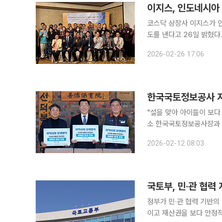
코스닥 상장사 이지스가 
도를 낸다고 26일 밝혔다. 이지스는 지난 5일 인도네시아 자카르타에서 국가토지부(Ministry 
ATR/BPN)를 대상으로
2026-02-26 17:06
업'의 1차년도 최종보고를
한국국토정보공사 지
"설을 맞아 아이들이 보다
소 한국국토정보공사장과 
서 느낀 따뜻한 마음이다. 실제 한국국토정보공사는 전북도 완주군 선덕보육원을 방문해 보육원의
2026-02-12 08:03
국토부, 민·관 협력
정부가 민·관 협력 기반
이고 재산권을 보다 안정적으로 행사할 