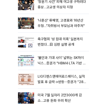
'장윤기 사건' 피해 여고생 구하려다
중상…고교생 의상자 지정
'나혼산' 류혜영, 고경표와 16년산
우정…"자취방서 부모님과 마주쳐"
축구협회 '성 접대 의혹' 일본까지
번졌다…日 심판 실명 공개
'불안과 기대 사이' 널뛰는 SK하이
닉스…증권가 "HBM4·LTA 기반 펀
터멘털 견고"
LIG디펜스앤에어로스페이스, 실적
발표 후 급락→반등⋯증권가 “28년
까지 튼튼”
미국 7월 일자리 2만3000개 감
소…고용 둔화 우려 확산