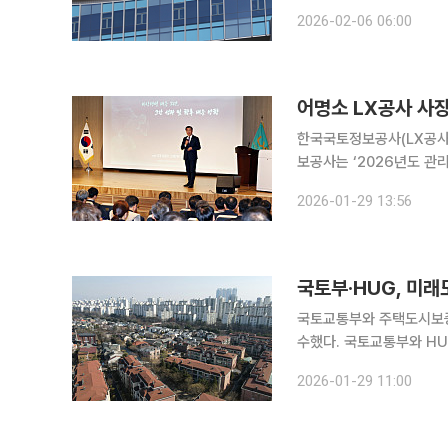
집을 통해 2026년 지
2026-02-06 06:00
한다고 6일 밝혔다. 이번
어명소 LX공사 사장
한국국토정보공사(LX공사)가 
보공사는 ‘2026년도 관리
향’에 대해 논의했다고 29일 밝혔다. 어명소 LX공사 사장은 특강에서
2026-01-29 13:56
선언 후 전 임직원이 총력 
국토부·HUG, 미
국토교통부와 주택도시보증
수했다. 국토교통부와 HUG는 ‘미래도시펀드 1호 모펀드’ 운용사를 최종 선정했다고 29일 밝혔다.
노후계획도시 정비사업에 
2026-01-29 11:00
미래도시펀드는 대규모 자