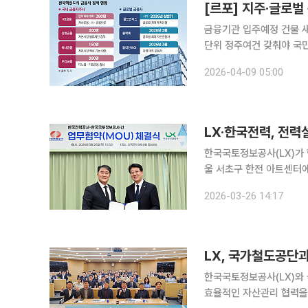
금융기관 입주예정 건물 
단위 정주여건 갖춰야 국민연금공단(NPS)이 전주에 둥지를 튼 지 11년, 전북혁신도시가 마침내 ‘제
3금융중심지’라는 원대한 
2026-04-09 05:00
이 자산운용 조직을 전주
LX·한국전력, 전
한국국토정보공사(LX)가 한국
울 서초구 한전 아트센터
리하기 위한 업무협약을 한국전력공사와 
2026-03-26 14:17
전력설비 가운데 국민 생
LX, 국가철도공단
한국국토정보공사(LX)와
효율적인 자산관리 협력을 강화한다. 한국국토정보공사와 국가철도공