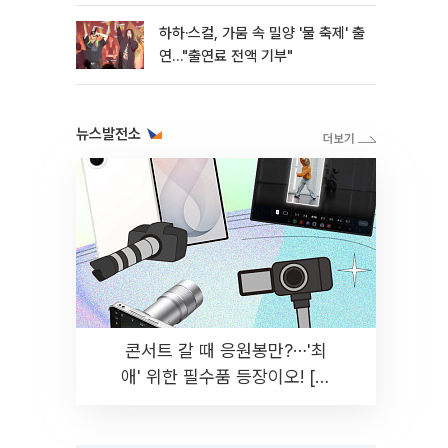
하하·스컬, 가뭄 속 밀양 '물 축제' 출
연…"출연료 전액 기부"
뉴스발전소
콘서트 갈 때 응원봉만?⋯'최
애' 위한 필수품 등장이오! [솔
드아웃]