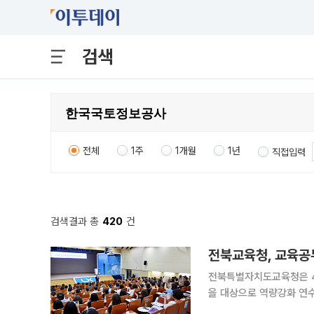
검색
전체
1주
1개월
1년
직접입력
검색결과 총
420
건
전북교육청, 교육공
전북특별자치도교육청은 4
을 대상으로 역량강화 연수를 진행했다. 이번 연수는 신규·재직
공하고 상호존중에 기반한 소