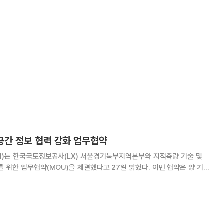
실무진이 참여한 가운데 ‘협력 확대를 위한 합동협의회’를 개최했다고 25
 협의회는 양 기관이 보유한 전문 역량을 결합해 철도건설을
·공간 정보 협력 강화 업무협약
)는 한국국토정보공사(LX) 서울경기북부지역본부와 지적측량 기술 및
 업무협약(MOU)을 체결했다고 27일 밝혔다. 이번 협약은 양 기관
 국토 공간 정보를 공유·활용해 업무 효율성을 높이고, 공익사업 토지 보
 편익 증진과 안전 확보에 기여하는 것을