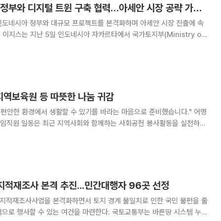
이지스, 인도네시아 정부와 디지털 트윈 구축 협력…아세안 시장 공략 가속화
인도네시아 정부와 대규모 프로젝트를 본격화하며 아세안 시장 진출에 속
of
 '디지털 스마트시티 구현을 위한 디지털 트윈 기반 입체지적 구축 시범사
 마쳤다. 이번 사업은 LX한국국토정
역보육원 등 따뜻한 나눔 귀감
 편안한 환경에서 생활할 수 있기를 바라는 마음으로 준비했습니다." 어명
임직원 일동은 최근 지역사회와 함께하는 사회공헌 봉사활동을 실천하면
생활환경 개선을 위한 침대를 전달해 타 기관에 귀감이 되고 있다. 아동
 지적재조사 본격 추진...민간대행자 96곳 선정
의 지적재조사사업을 본격화하면서 토지 경계 불일치로 인한 국민 불편을 줄
수 있는 여건을 마련한다. 국토교통부는 바른땅 시스템 누리