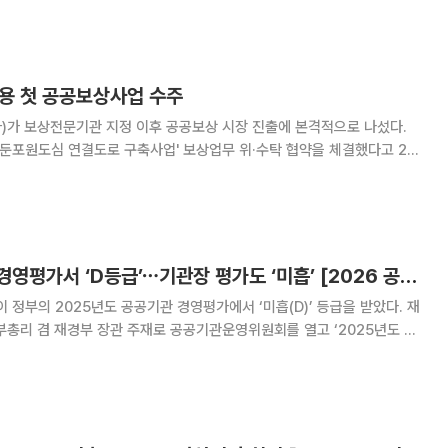
 대상으로 복무와 급여, 각종 수당, 퇴직급여, 휴직
 활용 첫 공공보상사업 수주
)가 보상전문기관 지정 이후 공공보상 시장 진출에 본격적으로 나섰다.
'둔포원도심 연결도로 구축사업' 보상업무 위·수탁 협약을 체결했다고 27
실행력을 강화하기 위해 전담 조직을 신설하는
한국인터넷진흥원, 경영평가서 ‘D등급’⋯기관장 평가도 ‘미흡’ [2026 공공기관 경평]
 정부의 2025년도 공공기관 경영평가에서 ‘미흡(D)’ 등급을 받았다. 재
부총리 겸 재경부 장관 주재로 공공기관운영위원회를 열고 ‘2025년도 공
 및 후속조치안’을 의결했다. 이번 평가는 88개 공기업·준정부기관과 82
개 기관장을 대상으로 진행됐다. 평가 결과 KISA는 D