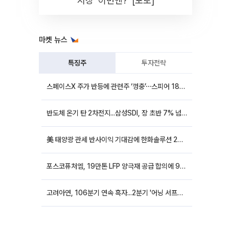
시장 '이번엔?' [포토]
마켓 뉴스
특징주
투자전략
스페이스X 주가 반등에 관련주 ‘껑충’⋯스피어 18%ㆍ에이치브이엠 12%↑
반도체 온기 탄 2차전지...삼성SDI, 장 초반 7% 넘게 껑충
美 태양광 관세 반사이익 기대감에 한화솔루션 20%대·OCI홀딩스 14%대 급등
포스코퓨처엠, 19만톤 LFP 양극재 공급 합의에 9%대 강세
고려아연, 106분기 연속 흑자...2분기 '어닝 서프라이즈'에 장 초반 12%대 강세