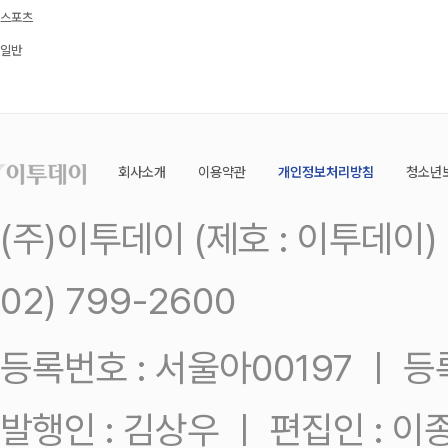
스포츠
일반
회사소개
이용약관
개인정보처리방침
청소년
(주)이투데이 (제호 : 이투데이
02) 799-2600
등록번호 : 서울아00197 ㅣ 등록일
발행인 : 김상우 ㅣ 편집인 : 