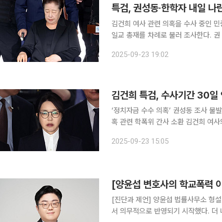
특검, 권성동·한학자 내일 나
김건희 여사 관련 의혹을 수사 중인 
일교 총재를 차례로 불러 조사한다. 권
것이다. 특검팀은 23일 언론 공지를 통해 “내일 오후 1시에 권 의원, 오후 3시 한 총재를 소환 조사
2025-09-23 19:02
할 예정”이라고 밝혔다. 권
김건희 특검, 수사기간 30일 
‘정치자금 수수 의혹’ 권성동 조사 불
혹 관련 학폭위 간사 소환 김건희 여사의 각종 의혹을 수사하는 민중기 특별검사팀이 수사 기간을
30일 연장할 방침이다. 김형근 특별검사보는 23일 정례 브리핑에서 "특검법 9조 3항에 따라 30일
2025-09-23 15:05
[양윤섭 변호사의 학교폭력 이
[진단과 제언] 양윤섭 법률사무소 형설 대표 변호사 학교폭력 조치 사항이
서 의무적으로 반영되기 시작했다. 더 