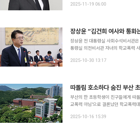
2025-11-19 06:00
은 수험생들은 이제 원하는 대학에 진
장상윤 “김건희 여사와 통화는 
장상윤 전 대통령실 사회수석비서관은 지
통령실 의전비서관 자녀의 학교폭력 사건 무마 개입 
교육위원회 국정감사에 증인으로 출석해 
2025-10-30 13:17
있느냐. 있다면 부적절한 것 아니냐'는
따돌림 호소하다 숨진 부산 초
부산의 한 초등학생이 친구들에게 따돌
교폭력 아님'으로 결론났던 학교폭력
행심위)에서 뒤집혔다. 학폭 관련 행정
2025-10-16 15:39
부산시교육청에 따르면, 행심위는 지난