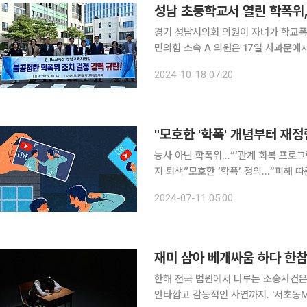
성남 초등학교서 열린 학폭위
경기 성남시의회 의원이 자녀가 학교폭력 가해
민의힘 소속 A 의원은 17일 사과문에
씀을 드린다"라며 "시민 여러분께도 매우 죄송하다"고 밝혔다
2024-10-18 07:20
지 못한 제 책임이 크다. 제 아이도 
능사 아닌 학폭위…“‘관계 회복 프로그
지 퇴색”모호한 ‘학폭’ 정의…“피해 따
정적 반응 다수 학교 폭력이 심각한 사회 문제로 대두된 지 오래다. 신체‧언어 폭력뿐만 아니라 사이
2024-07-11 05:00
버상에서의 괴롭힘, 연인 간의 스토킹 
한해 전국 법원에서 다루는 소송사건은
안타깝고 감동적인 사연까지. '서초동