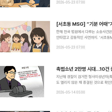
2026-05-23 07:00
[서초동 MSG] “기분 어때
한해 전국 법원에서 다루는 소송사건은
안타깝고 감동적인 사연까지. ‘서초동
고 황당한 사건의 뒷이야기를 이보라 변
2026-05-23 07:00
기 적응이 끝나는 4~5월을 전후로 
지난해 경찰이 검거한 형사미성년자(촉법
도 열리지 않은 채 종결된 것으로 확인
도, 재판부가 상세 내용을 확인하면 
2026-05-14 05:00
‘심리불개시’ 결정 비율이 높았기 때문