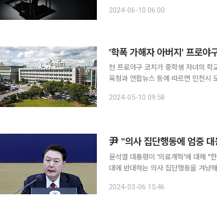
고 황당한 사건의 뒷이야기를 이보라 변
2024-06-10 06:00
학부모들의 화두 중 하나는 ‘학교폭력’
'학폭 가해자 아버지' 프로야
현 프로야구 코치가 중학생 자녀의 학교 폭력
육청과 연합뉴스 등에 따르면 인천시 모
로 시교육청 교육활동보호센터를 찾았다. A 교사는 지난해 6월 학교 야구부에서 발생한 학
2024-05-10 09:58
을 담당했다가 가해자로 지목된 B 군
尹 "의사 집단행동에 엄중 대
윤석열 대통령이 '의료개혁'에 대해 "한
대에 반대하는 의사 집단행동을 겨냥해
을 볼모로 하는 불법적인 집단행동에는
2024-03-06 15:46
특히 윤 대통령은 "의사들의 집단행동