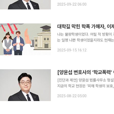
는 학교폭력 이력이 대학수학능력시험과 논술‧
2025-09-22 06:00
폭력 조치 사항은 주로 학생부 교과나
대학길 막힌 학폭 가해자, 이
나는 불량학생이었다. 어릴 적 방황이 지금의 나를 만들었다 
는 일명 나쁜 학생이었을지라도 현재는
만 이상했습니다. 나쁜 길로 가지 않
2025-09-15 16:12
낌이었죠. 그 불량학생으로 인해 학창
[양윤섭 변호사의 ‘학교폭력’
[진단과 제언] 양윤섭 법률사무소 형설 대표 변호사 학교폭력 예방법이 제
지금의 학교 현장은 ‘피해 학생의 보호,
정을 통하여 학생의 인권을 보호하고 
2025-08-22 05:00
멀어지고 학생들 간 갈등은 심화되고 