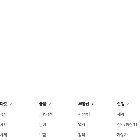
마켓
금융
부동산
산업
공시
금융정책
시장동향
재계
시황
은행
업계
전자/통신/IT
시세
보험
정책
자동차