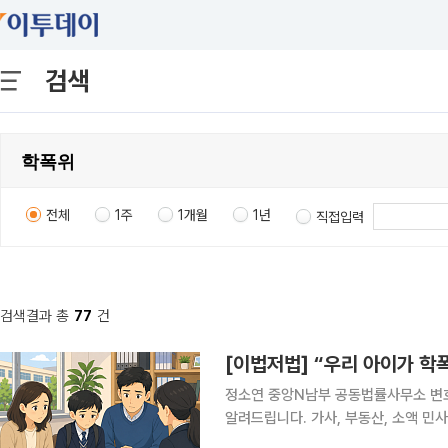
검색
전체
1주
1개월
1년
직접입력
검색결과 총
77
건
[이법저법] “우리 아이가 학
정소연 중앙N남부 공동법률사무소 변호
알려드립니다. 가사, 부동산, 소액 
면 당황할 수 있는 사건들, 이런 내용