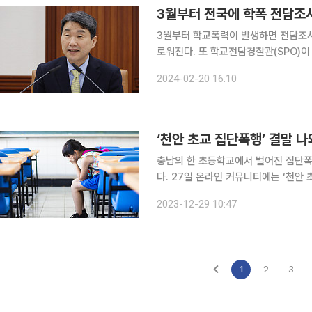
3월부터 전국에 학폭 전담조사관
3월부터 학교폭력이 발생하면 전담조
로워진다. 또 학교전담경찰관(SPO)이 
20일 이 같은 내용의 ‘학교폭력예방 
2024-02-20 16:10
정안이 국무회의에서 심의·의결 됐다고 
‘천안 초교 집단폭행’ 결말 
충남의 한 초등학교에서 벌어진 집단
다. 27일 온라인 커뮤니티에는 ‘천안 초등학교 집단폭행 학폭 결과 보고’라는 제목의 글이 올라왔
다. 해당 글의 작성자 A 씨는 자신을
2023-12-29 10:47
위 결과 남학생 3명은 8호 처분을, 여
1
2
3