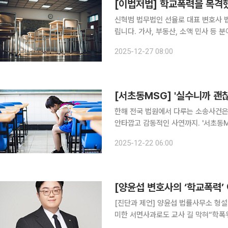
[이법저법] 학교폭력을 목격
신혁범 법무법인 선율로 대표 변호사 법조 기자들이 모여 우리 생활의 법률 상식을 친절하게 알려드
립니다. 가사, 부동산, 소액 민사 등
할 수 있는 사건들, 이런 내용으로도 
2025-12-27 08:00
[서초동MSG] '실수니까 괜찮
한해 전국 법원에서 다루는 소송사건은
안타깝고 감동적인 사연까지. '서초동
고 황당한 사건의 뒷이야기를 이보라 변
2025-12-22 06:00
수니까 괜찮아"라는 말은 아이에게 다시
[진단과 제언] 양윤섭 법률사무소 형
미한 서면사과로도 교사 길 막혀“학
맞은 완성도 필요 지난 목요일, 2026학년도 대학수학능력시험이 실시됐다. 수능이라는 큰 산을 넘