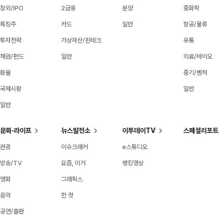
장외/IPO
2금융
분양
중화학
특징주
카드
일반
항공/물류
투자전략
가상자산/핀테크
유통
채권/펀드
일반
의료/바이오
환율
중기/벤처
국제시황
일반
일반
문화·라이프
뉴스발전소
이투데이TV
스페셜리포트
관광
이슈크래커
e스튜디오
방송/TV
요즘, 이거
랭킹영상
영화
그래픽스
음악
한 컷
공연/출판