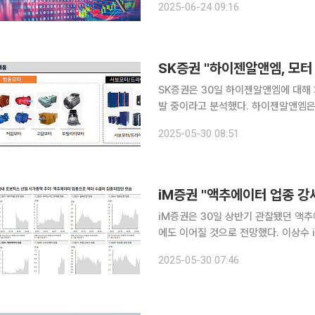
2025-06-24 09:16
보택시 서비스는 일요일 오후 텍사스
SK증권은 30일 하이젠알앤엠에 대해
발 중이라고 분석했다. 하이젠알앤엠은 산업용 모터를 중심으로 전동기 및 자동화 솔루션을 제공하
는 모터 전문 기업이다. LG전자 모터 사업
2025-05-30 08:51
권 연구원은 "하이젠알앤엠의 지난해 매
iM증권 "액추에이터 업종 
iM증권은 30일 상반기 관찰됐던 액
에도 이어질 것으로 전망했다. 이상수 iM증권 연구원은 "상반기 기준 국내 액추에이터 업종은 전체
로보틱스 섹터 상승 기여도가 가장 높았다
2025-05-30 07:46
드 제품 내 로보티즈의 액추에이터가 