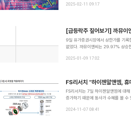
2025-02-11 09:17
간) '세 가지 관찰'이라는 제목의 입장
[급등락주 짚어보기] 까뮤이앤
9일 유가증권시장에서 상한가를 기록한
없었다. 까뮤이앤씨는 29.97% 상승한 1713원에 거래를 마감했다. 까뮤이앤씨는 경영인인 김성집
베이스 회장이 일가족과 함께 도널드 
2025-01-09 17:02
로 풀이된다. 김 회장은 전날 한 언론
FS리서치 "하이젠알앤엠, 휴
FS리서치는 7일 하이젠알앤엠에 대해
증가하기 때문에 동사가 수혜를 볼 수 있다고 전망했다. 하이젠알앤
로, 전신인 LG전자 모터사업부까지 따
2024-11-07 08:41
범용모터가 81%, 서보모터 및 드라이브