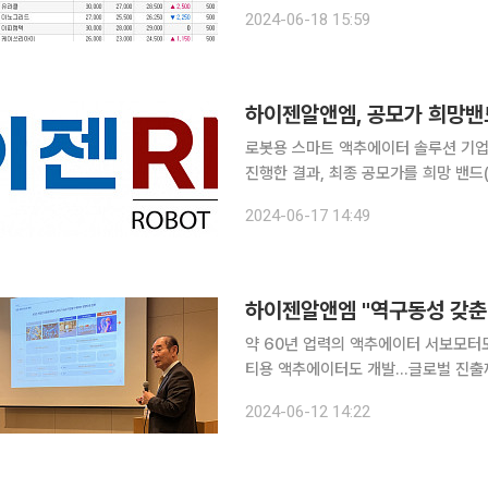
호가 1만5500원(-3.12%)으로 5주 최저가였다. 모바일 금융 플랫폼 토
2024-06-18 15:59
하이젠알앤엠, 공모가 희망밴드
로봇용 스마트 액추에이터 솔루션 기
진행한 결과, 최종 공모가를 희망 밴드
17일 밝혔다. 7~13일 5거래일간 진행한 이번 수요예측에는 국내외 2253개 기관이 참여하여
2024-06-17 14:49
1099.2대 1의 경쟁률을 기록했다. 
약 60년 업력의 액추에이터 서보모터
티용 액추에이터도 개발…글로벌 진출까지 
앤엠은 이번 상장을 계기로 로봇용 액추에이터
2024-06-12 14:22
진 중인 하이젠알앤엠 김재학 대표는 1