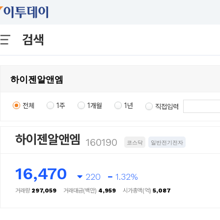
검색
전체
1주
1개월
1년
직접입력
하이젠알앤엠
160190
코스닥
일반전기전자
16,470
220
1.32%
거래량
297,059
거래대금(백만)
4,959
시가총액(억)
5,087