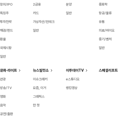
장외/IPO
2금융
분양
중화학
특징주
카드
일반
항공/물류
투자전략
가상자산/핀테크
유통
채권/펀드
일반
의료/바이오
환율
중기/벤처
국제시황
일반
일반
문화·라이프
뉴스발전소
이투데이TV
스페셜리포트
관광
이슈크래커
e스튜디오
방송/TV
요즘, 이거
랭킹영상
영화
그래픽스
음악
한 컷
공연/출판