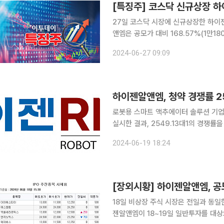
[특징주] 코스닥 신규상장 하
27일 코스닥 시장에 신규상장한 하이젠알앤엠이 장 초반 강
앤엠은 공모가 대비 168.57%(1만1800원) 오
에이터 솔루션 기업 하이젠알앤엠은 7~1
2024-06-27 09:09
으로 확정했고, 18~19일 일반투자자 
하이젠알앤엠, 청약 경쟁률 2
로봇용 스마트 액추에이터 솔루션 기업
실시한 결과, 2549.13대1의 경쟁률
5836억 원으로 집계됐다. 하이젠알앤엠은 7~13일 진행한 이번 수요예측에서 국내외 2253개 기
2024-06-19 18:24
관이 참여해 경쟁률 1099.2대 1을 기
[장외시황] 하이젠알앤엠, 공
18일 비상장 주식 시장은 전일과 동일한 호가였다. 로봇용 스마트 액추에
젠알앤엠이 18~19일 일반투자를 대상으로 공모주 청