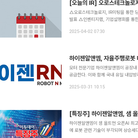
[오늘의 IR] 오로스테크놀
△오로스테크놀로지, IR미팅을 통한 당
발표 △인벤티지랩, 기업설명회를 통한 
CEO Investor Day 개최 △삼천당
2025-04-02 07:30
테오젠, 기업 현황 설명(라이선스 체결
하이젠알앤엠, 자율주행로봇 
모터 전문기업 하이젠알앤엠이 공장내 
공급한다. 이와 함께 국내 유일 내압
의 관심업체 방문이 이어지면서 시제품 시연 등이 
2025-03-31 10:15
자는 “최근 공장내 운반로봇으로 쓰이
하이젠알앤엠이 샘 올트먼 오픈AI 최고
에 로봇 관련 기술이 부각되며 상승세다. 11일 오전 9시 15분 현재 하이젠알앤엠은 전일 대비 
원(3.59%) 오른 4만350원에 거래됐다. 앞서 샘 올트먼 오픈AI 최고경영자(CEO)가 9