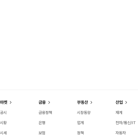
마켓
금융
부동산
산업
공시
금융정책
시장동향
재계
시황
은행
업계
전자/통신/IT
시세
보험
정책
자동차