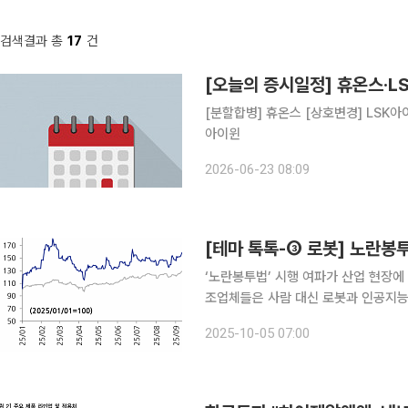
검색결과 총
17
건
[오늘의 증시일정] 휴온스·L
[분할합병] 휴온스 [상호변경] LSK아
아이윈
2026-06-23 08:09
[테마 톡톡-③ 로봇] 노란봉
‘노란봉투법’ 시행 여파가 산업 현장에
조업체들은 사람 대신 로봇과 인공지능(
류와 서비스 로봇과 AI 반도체와 제어기
2025-10-05 07:00
기업 중 로봇 투자와 도입에 앞서 있