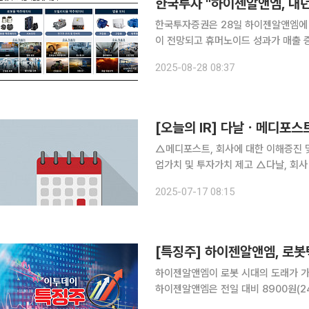
한국투자 "하이젠알앤엠, 내
한국투자증권은 28일 하이젠알앤엠에 
이 전망되고 휴머노이드 성과가 매출 증대를 이끌 수
에이터 전문 기업으로 범용 전동기, 서
2025-08-28 08:37
제품을 생산한다. 올해 상반기 매출액 
[오늘의 IR] 다날ㆍ메디포
△메디포스트, 회사에 대한 이해증진 및 기업가치
업가치 및 투자가치 
2025-07-17 08:15
하이젠알앤엠이 로봇 시대의 도래가 가속화될 것이란 소
하이젠알앤엠은 전일 대비 8900원(24.38%)
대의 확장이 가속하고 있다. 전날 일론 머스크 테슬라 CEO는 자신의 X(엑스, 옛 트위터) 계정에 "로