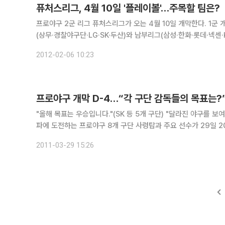
퓨처스리그, 4월 10일 '플레이볼'…주목할 팀은?
프로야구 2군 리그 퓨처스리그가 오는 4월 10일 개막한다. 1군 개막일(4월10일
(상무·경찰야구단·LG·SK·두산)와 남부리그(삼성·한화·롯데·넥센·
트뱅크 호크스의 3군 등 총 13개 팀이 참가한다. 각 팀은 오는 
2012-02-06 10:23
프로야구 개막 D-4…“각 구단 감독들의 목표는?
"올해 목표는 우승입니다."(SK 등 5개 구단) "달라진 야구를 보여주며 새롭게 도전하겠습니다."(LG 등 3개 구단) 사상 첫 600만 관중 돌
파에 도전하는 프로야구 8개 구단 사령탑과 주요 선수가 29일 2011시즌 정규리그
김성근 감독을 비롯한 8개 구단 감독과 주축·신인 선수들은
2011-03-29 15:26