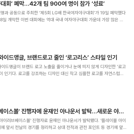
대회’ 폐막…42개 팀 900여 명이 참가 ‘성료’
과 공동으로 주최한 ‘제5회 LG배 한국여자야구대회’가 19일 폐막했다
쳤다. 19일 이천 LG챔피언스파크에서 열린 결승전
 ‘후라’가 명승부를 펼쳐
와이드앵글, 브랜드로고 줄인 ‘로고리스’ 스타일 인기
와이드앵글이 브랜드 로고 노출을 줄이거나 눈에 띄지 않게 디자인한 ‘로고
 작고 심플한 로고를 자연스럽게
부감과 부담감을 줄인 것이 특징. ‘플레이 볼패딩 점퍼’와 ‘쓰리
’는 심플하고 깔끔한 디자인이
'플레이볼 아이러브베이스볼' 진행자에 윤재인 아나운서 발탁…새로운 야구여신 될까?
이러브베이스볼' 진행자로 윤재인 아나운서가 발탁됐다. '플레이볼 아이
에 앞서 전날의 경기를 정리하고 상대 전적과 관전 포인트 등 경기에 앞서