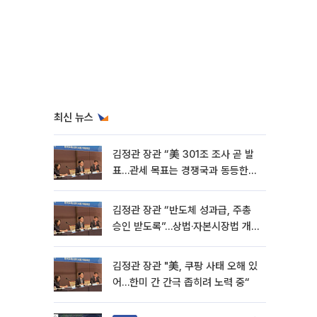
최신 뉴스
김정관 장관 “美 301조 조사 곧 발
표…관세 목표는 경쟁국과 동등한
수준” [종합]
김정관 장관 “반도체 성과급, 주총
승인 받도록”…상법·자본시장법 개
정 시사
김정관 장관 "美, 쿠팡 사태 오해 있
어…한미 간 간극 좁히려 노력 중“