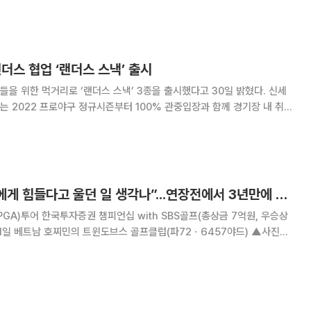
위닝시리즈를 기록하며 경기
더스 협업 ‘랜더스 스낵’ 출시
 위한 먹거리로 ‘랜더스 스낵’ 3종을 출시했다고 30일 밝혔다. 신세
는 2022 프로야구 정규시즌부터 100% 관중입장과 함께 경기장 내 취식
 억눌렸던 프로야구에 대한 팬들의 관심이 높아질 것으로 분석하고 있다.
 맞이해 펼쳐질 다양한 행사와 추신수
“이글 잡은 뒤 엄마에게 힘들다고 울던 일 생각나”...연장전에서 3년만에 우승한 장하나
GA)투어 한국투자증권 챔피언십 with SBS골프(총상금 7억원, 우승상
11일 베트남 호찌민의 트윈도브스 골프클럽(파72ㆍ6457야드) ▲사진
한국투자증권 챔피언십 주요선수 최종 성적(11일) 1.장하나(비씨카드) -12
 우승 2.하민송(롯