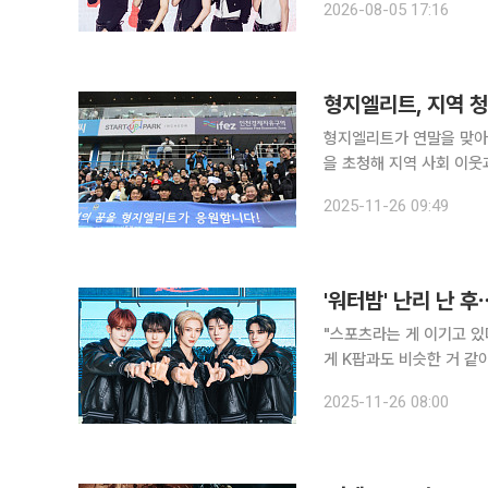
2026-08-05 17:16
형지엘리트, 지역 
형지엘리트가 연말을 맞아
을 초청해 지역 사회 이웃
다. 태화복지재단과 인천유나이티드와 함께 마련한 이번 행사는 23일 인천축구전용경기장에서 열
2025-11-26 09:49
린 인천유나이티드의 올시즌
'워터밤' 난리 난 후
"스포츠라는 게 이기고 
게 K팝과도 비슷한 거 같아요. 그래서
(26일) 세 번째 싱글 '플
2025-11-26 08:00
니앨범 '이그니션(IGNITI