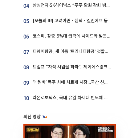
삼성전자·SK하이닉스 “주주 환원 강화 방안 마련”
04
[오늘의 IR] 고려아연ㆍ심텍ㆍ엘앤에프 등
05
코스피, 장중 5%대 급락에 사이드카 발동…삼성·SK 동반 폭락
06
티웨이항공, 새 이름 '트리니티항공' 첫발…SSC 전략 본격화
07
트럼프 “자석 사업을 하라”…제이에스링크, 비중국 영구자석 공급망 구축 속도
08
‘레켐비’ 독주 치매 치료제 시장…국산 신약 등장하나
09
라온로보틱스, 국내 유일 차세대 반도체 공정 로봇 개발 ‘고객사 테스트 진행’
10
최신 영상