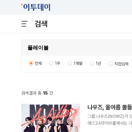
검색
전체
1주
1개월
1년
직접입력
검색결과 총
15
건
나우즈, 올여름 물들일
그룹 나우즈(NOWZ)가 강력한
예스24라이브홀에서는 나우
열렸다. 이날 행사에는 나우