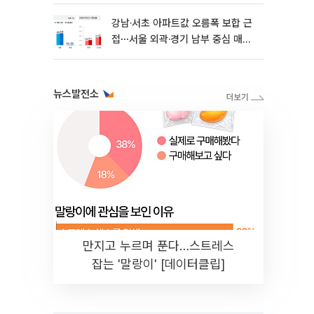
강남·서초 아파트값 오름폭 보합 근
접⋯서울 외곽·경기 남부 중심 매수
세
뉴스발전소
만지고 누르며 푼다…스트레스
잡는 '말랑이' [데이터클립]