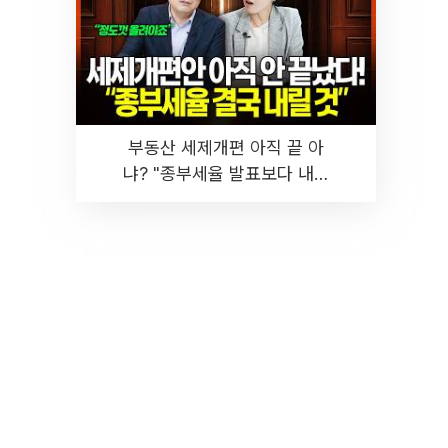
부동산 세제개편 아직 끝 아
냐? "종부세율 발표보다 내릴
것" 장기거주·양도세 전망 I 집
땅지성 I 김인만, 진미윤