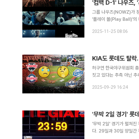
'컴백 D-1' 나우즈
그룹 나우즈(NOWZ)가 정상을 향한 홈런을 날린
'플레이 볼(Play Ball
에서 야구 선수로 변신한
2025-11-25 08:06
했다. 웅장한 사운드와
허구연 한국야구위원회 총
짓고 있다는 추측 아닌 추측을 
타이거즈와 롯데 자이언츠
2025-09-29 16:24
롯삼한’. KIA, 롯데, 삼
'무박 2일 경기' 
'무박 2일' 경기가 펼쳐
다. 29일과 30일 양일간 부산 사직구장에서 펼쳐진 프로야구 '2024 신한 SOL Bank KBO 리
그'에서 홈팀인 롯데가 한화