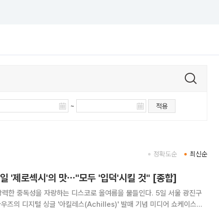
~
적용
정확도순
최신순
 '제로섹시'의 맛⋯"모두 '입덕'시킬 것" [종합]
 중독성을 자랑하는 디스코로 올여름을 물들인다. 5일 서울 광진구
즈의 디지털 싱글 '아킬레스(Achilles)' 발매 기념 미디어 쇼케이스가
즈 멤버 현빈, 윤, 연우, 진혁, 시윤이 참석해 '아킬레스' 무대를 공개, 신