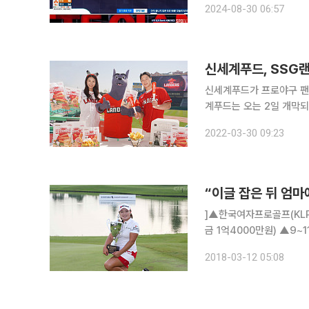
2024-08-30 06:57
쟁 중인 7위 한화에게 
신세계푸드, SSG랜
신세계푸드가 프로야구 팬들을
계푸드는 오는 2일 개막되
이 허용되면서 코로나19로
2022-03-30 09:23
특히 리그 출범 40주년을
]▲한국여자프로골프(KLP
금 1억4000만원) ▲9~
=KLPGA 박준석 포토 ◇
2018-03-12 05:08
20469-69-66)※연장