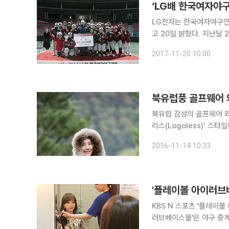
‘LG배 한국여자야구
LG전자는 한국여자야구연맹
고 20일 밝혔다. 지난달 28일 개막한 이번 대회에는 역대 국내 여자야구대회 가운데 가장 많은 선
수단인 42개 팀 900여 명이 참가해 열전을 펼
2017-11-20 10:00
에서 챔프리그는 ‘CMS’와
북유럽풍 골프웨어 
북유럽 감성의 골프웨어 
리스(Logoless)’ 스타일이 인기다. 로고를 강조하는 디자인 대신
노출하는 방식으로 큰 로고에 대한 거
2016-11-14 10:33
윙즈 스트레치 다운 점퍼
KBS N 스포츠 '플레이볼 아
러브베이스볼'은 야구 중계