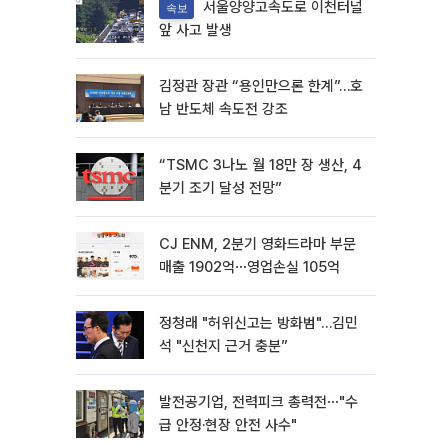
서울양양고속도로 이천터널
속보
앞 사고 발생
김정관 장관 “용인만으론 한계”…호
남 반도체 속도전 강조
“TSMC 3나노 월 18만 장 생산, 4
분기 조기 달성 전망”
CJ ENM, 2분기 영화드라마 부문
매출 1902억⋯영업손실 105억
정청래 "허위신고는 방화범"…김민
석 "신천지 근거 충분”
발전공기업, 전력피크 총력전⋯"수
급 안정·현장 안전 사수"