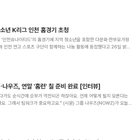
보와 활동에 대한 이야기를 나눴다. 나우즈의 신
청소년 K리그 인천 홈경기 초청
 ‘인천유나이티드’의 홈경기에 지역 청소년을 포함한 다문화·한부모가정
과 인천 연고 스포츠 구단이 함께하는 나눔 활동에 동참했다고 26일 밝혔
 마지막 홈경기(vs 충북 청주 FC)에 맞춰 진
⋯나우즈, 연말 '홈런' 칠 준비 완료 [인터뷰]
있다가도 순식간에 승부가 역전되곤 하잖아요. 언제 어떻게 될지 모른다는
 팀워크가 중요하고요." (시윤) 그룹 나우즈(NOWZ)가 오늘
레이 볼(Play Ball)을 발매, 연말 가요계에서 '홈런'을 노린다. 전작인 첫 미
ON)' 이후