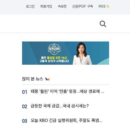
로그인
회원가입
속보창
신문/PDF 구독
RSS
많이 본 뉴스
태풍 '돌핀' 이어 '찬홈' 등장…예상 경로에 한국 '한숨'
01
급등한 국제 금값…국내 금시세는?
02
오늘 KBO 긴급 실행위원회, 주말도 폭염취소 될까
03