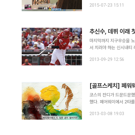
전반적인 팀의 전적을 분
2015-07-23 15:11
추신수, 데뷔 이래 
마지막까지 지구우승을 노
서 치러야 하는 신시내티 
트시즌 무대다. 기대가 클 수밖에 없다. 기대가 큰 것은 사실이지만
2013-09-29 12:56
기를 원정으로 치러야 하
[골프스케치] 페워
코스의 잔디가 드문드문했
했다. 페어웨이에서 2타를 치기 위해서 어드레스를 했는데 바람이 강했던 탓인지 클럽 헤드가 공에
툭 닿고는 공을 티에서 떨어뜨렸다. 그래서 다시 한 번 티업을 해서 차타
2013-03-08 19:03