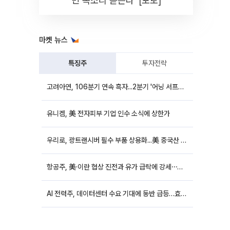
민 목소리 듣는다' [포토]
마켓 뉴스
특징주
투자전략
고려아연, 106분기 연속 흑자...2분기 '어닝 서프라이즈'에 장 초반 12%대 강세
유니켐, 美 전자피부 기업 인수 소식에 상한가
우리로, 광트랜시버 필수 부품 상용화...美 중국산 퇴출 추진에 상승세
항공주, 美·이란 협상 진전과 유가 급락에 강세⋯한진칼 8%↑
AI 전력주, 데이터센터 수요 기대에 동반 급등…효성중공업 10%↑