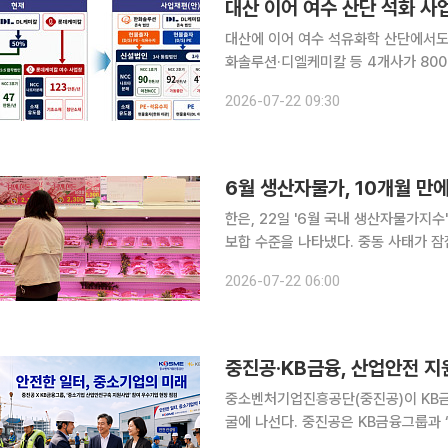
대산 이어 여수 산단 석화 사
대산에 이어 여수 석유화학 산단에서도
화솔루션·디엘케미칼 등 4개사가 800
지원해 139만톤 규모의 범용 설비를 걷어내
2026-07-22 09:30
20일 여천엔씨씨, 롯데케미칼, 한화솔
6월 생산자물가, 10개월 만
한은, 22일 '6월 국내 생산자물가지수' 발표 지난달 생산자물가가 9개월 간의 상승
보합 수준을 나타냈다. 중동 사태가 
었으나 농림수산품과 도시가스 생산물가
2026-07-22 06:00
스 가격도 뛰었다. 22일 
중진공·KB금융, 산업안전 
중소벤처기업진흥공단(중진공)이 KB금
굴에 나선다. 중진공은 KB금융그룹과 ‘중소기업 산업안전구축 지원사업’ 추진 현황을 점검하고 안
전관리 분야별 우수사례를 공유했다고 13일 밝혔다. 중진공은 고용노동부