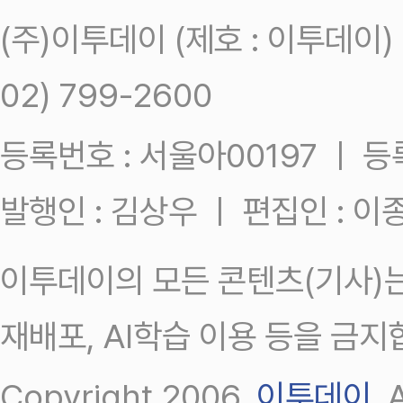
(주)이투데이 (제호 : 이투데이
02) 799-2600
등록번호 : 서울아00197 ㅣ 등록일
발행인 : 김상우 ㅣ 편집인 : 
이투데이의 모든 콘텐츠(기사)는
재배포, AI학습 이용 등을 금지
Copyright 2006.
이투데이
.