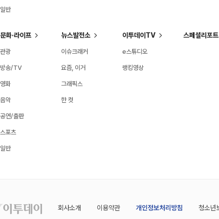
일반
문화·라이프
뉴스발전소
이투데이TV
스페셜리포트
관광
이슈크래커
e스튜디오
방송/TV
요즘, 이거
랭킹영상
영화
그래픽스
음악
한 컷
공연/출판
스포츠
일반
회사소개
이용약관
개인정보처리방침
청소년