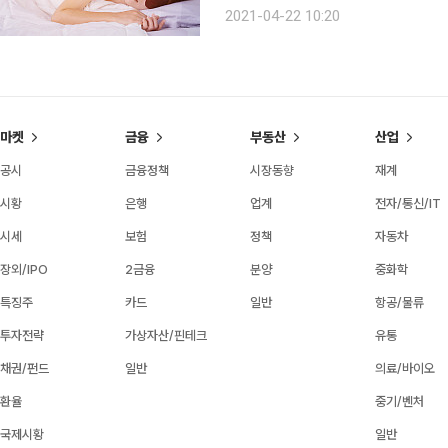
피로를 호소하는 현대인이 많아지면서 
2021-04-22 10:20
수면 관련 제품과 IT 기술을 접목한 ‘슬
마켓
금융
부동산
산업
공시
금융정책
시장동향
재계
시황
은행
업계
전자/통신/IT
시세
보험
정책
자동차
장외/IPO
2금융
분양
중화학
특징주
카드
일반
항공/물류
투자전략
가상자산/핀테크
유통
채권/펀드
일반
의료/바이오
환율
중기/벤처
국제시황
일반