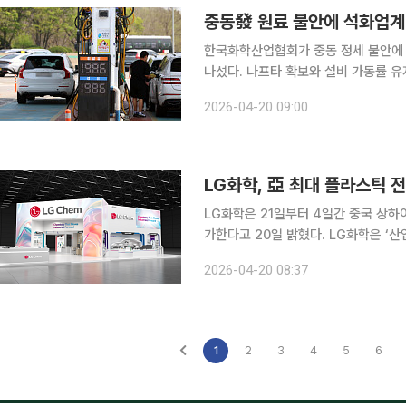
중동發 원료 불안에 석화업계 
한국화학산업협회가 중동 정세 불안에 
나섰다. 나프타 확보와 설비 가동률 
이다. 20일 한국화학산업협회는 국내 주요 석유화학 기업들과 함께 한 공동성명을 통해 최근 중동
2026-04-20 09:00
지역 불안으로 인한 원료 수급 차질 
LG화학, 亞 최대 플라스틱 
LG화학은 21일부터 4일간 중국 상하이
가한다고 20일 밝혔다. LG화학은 ‘산업의 전환을 이끌어온 소재(Chemistry That Moves
Industries Forward)’를 테마
2026-04-20 08:37
별 전시 존(Zone)을 구성하
1
2
3
4
5
6