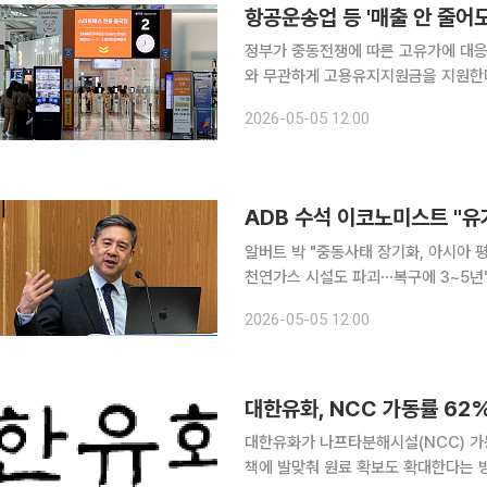
항공운송업 등 '매출 안 줄어
정부가 중동전쟁에 따른 고유가에 대응
와 무관하게 고용유지지원금을 지원한다. 고용노동부는 항공운송업, 고무·플라스틱 제조업
불안에 선제적으로 대응하고자 고용유
2026-05-05 12:00
지원금은 매출액 감소로 고용조정이 불
알버트 박 "중동사태 장기화, 아시아 
천연가스 시설도 파괴⋯복구에 3~5년" 아시아개발은행(ADB)이 중동 전쟁 여파로 올해 유가가
럴당 평균 96달러 선에 도달할 경우 
2026-05-05 12:00
내놨다. 전쟁 격화로 인한 최악의 시
대한유화, NCC 가동률 62
대한유화가 나프타분해시설(NCC) 가
책에 발맞춰 원료 확보도 확대한다는 방침이다. 대한유화는 기존 62% 수준