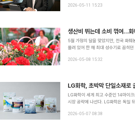
른 유가 상승에 힘입어 올해 1분기 1
2026-05-11 15:23
련 효과에서 발생한 데다 국내 석유 
생산비 뛰는데 소비 꺾여…화
5월 가정의 달을 맞았지만, 전국 화훼농가와 꽃집
몰려 있어 한 해 최대 성수기로 꼽히던
전쟁 장기화에 따른 생산비 급등, 저가
2026-05-08 15:32
산업이 뿌리째
LG화학, 초박막 단일소재로 
LG화학이 세계 최고 수준인 14마이크
시장 공략에 나선다. LG화학은 독일 뒤셀도르프에서 열리는 유럽 최대 패키징 산업 전시회 ‘인터팩
(Interpack) 2026’에 참가한다고
2026-05-07 08:38
명 이상의 관