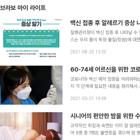
브라보 마이 라이프
백신 접종 후 알레르기 증상
질병관리청이 백신 접종 후 나타날 수
스는 우리 몸이 특정 물질(항원)에 
는 증상으로, 백신 접종 과정에서 드물
2021-08-20 13:20
60-74세 어르신을 위한 코로나
코로나19 백신 예약 접종을 어려워하
지 각 단계에 필요한 내용을 정리해서
가천대 의대 예방의학과 교수, 이재현
2021-05-21 19:08
시니어의 편안한 밤을 위한 
규칙적인 취침과 숙면은 이미 잘 알려진
어 5명 중 1명은 불면증을 겪으며 잠