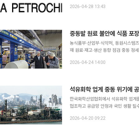
72%까지 상향 조정한다고 28일 밝혔
2026-04-28 13:43
것이다. 중동 사태 장기화로 석유화
중동발 원료 불안에 식품 포장
농식품부·산업부·식약처, 동원시스템즈
재 원료·재고·생산 동향 점검 중동 정세 불안이 석유화학 원료 수급 우려로 번지면서 정부가 식품·외
식 포장재 공급망 점검에 나섰다. 나프
2026-04-24 14:00
(PP) 등 석유화학 소재 의존도가 높
석유화학 업계 중동 위기에 공
한국화학산업협회에서 석유화학 업계를 
협조하고 공급망 안정과 국민 생활 필
밝혔다. 한국화학산업협회는 국내 석유화학 업계 주요 33개 기업을 회원사로 둔 화학업계 단일 협
2026-04-20 09:22
회다. 이번 공동성명은 협회를 중심으