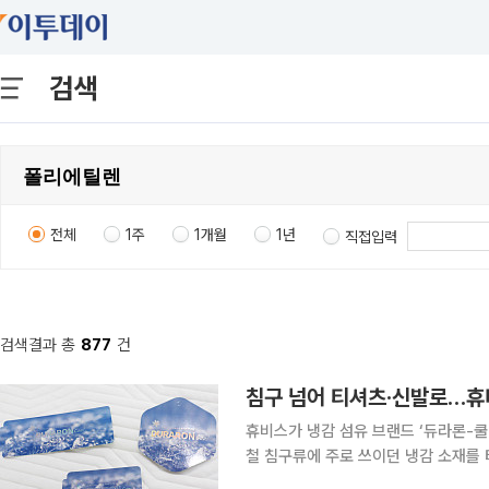
검색
전체
1주
1개월
1년
직접입력
검색결과 총
877
건
침구 넘어 티셔츠·신발로…휴비
휴비스가 냉감 섬유 브랜드 ‘듀라론-쿨(D
철 침구류에 주로 쓰이던 냉감 소재를 
섰다. 휴비스는 기존 침구 중심이었던 듀라론-쿨의 적용 범위를 일상복과 스포츠웨어, 패션 잡화 등