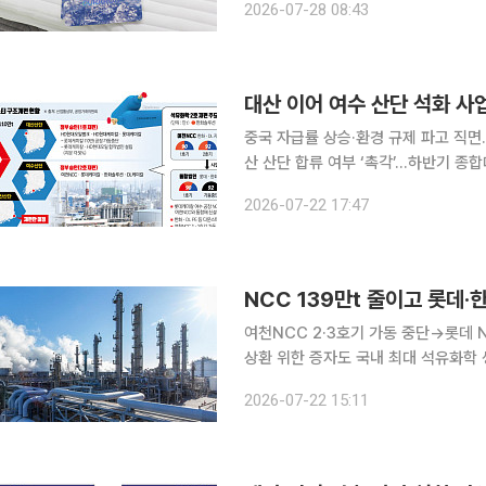
2026-07-28 08:43
으로 확대하며 2026년 여름 시즌 다
중국 자급률 상승·환경 규제 파고 직면
산 산단 합류 여부 ‘촉각’…하반기 종합대책 ‘부활 분수령 대산에
대규모 사업재편이 본격화된다. 여천N
2026-07-22 17:47
원 규모의 자구안을 시행하고, 정부도 
NCC 139만t 줄이고 롯데·
여천NCC 2·3호기 가동 중단→롯데
상환 위한 증자도 국내 최대 석유화학 생산 거점인 여수산업단지의 첫 구조개편이 본궤도에 올랐다.
롯데케미칼 여수공장 나프타분해설비(N
2026-07-22 15:11
화솔루션과 DL케미칼은 다운스트림 사