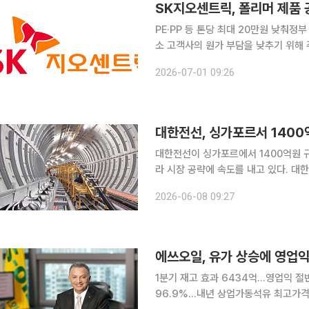
SK지오센트릭, 폴리머 제품
PE·PP 등 톤당 최대 20만원 낮춰정부 나프타
소 고객사의 원가 부담을 낮추기 위해 주요 폴리
소기업 고객사에 공급하는 PE(폴리에틸
2026-07-01 09:26
20만원 낮춘다고 1일 밝혔다. 인하된 
대한전선, 싱가포르서 1400
대한전선이 싱가포르에서 1400억원 
라 시장 공략에 속도를 내고 있다. 대한전선은 싱가포르 전력청(SP PowerAssets Limited)에
400kV 및 230kV급 O.F(Oil F
2026-06-08 09:27
는 약 1400억원이다. 이번 사업은 싱
에쓰오일, 유가 상승에 영업
1분기 재고 효과 6434억…영업익 
96.9%…내년 상업가동석유 최고가격제 부담 눈덩이