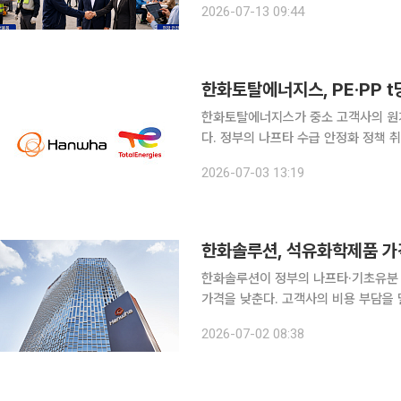
2026-07-13 09:44
황 부가통계를 인용해 국내 산업재해 사
한화토탈에너지스, PE·PP t
한화토탈에너지스가 중소 고객사의 원가
다. 정부의 나프타 수급 안정화 정책 
지다. 한화토탈은 국내 플라스틱 가공 고객사에 공급하는 폴리에틸렌(PE)과 폴리프로필렌(PP) 제
2026-07-03 13:19
품 가격을 t(톤)당 최대 20만원 인하
한화솔루션, 석유화학제품 가
한화솔루션이 정부의 나프타·기초유분 
가격을 낮춘다. 고객사의 비용 부담을 덜고
션은 폴리에틸렌(PE)과 폴리염화비닐(
2026-07-02 08:38
격정책을