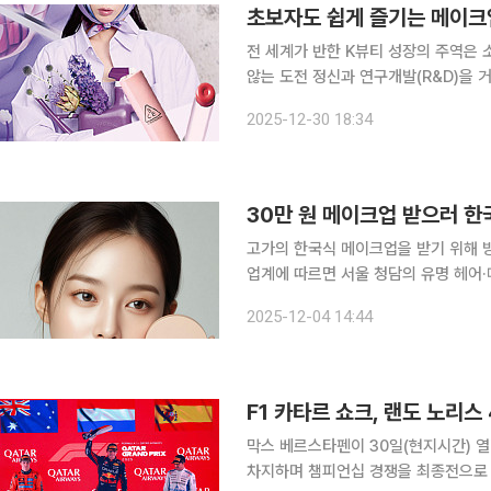
전 세계가 반한 K뷰티 성장의 주역은 소
않는 도전 정신과 연구개발(R&D)을 
하면서도 독창적인 콘셉트, 탄탄한 제
2025-12-30 18:34
시장에서 K뷰티 위상을 빛내고 있는 
30만 원 메이크업 받으러 한국
고가의 한국식 메이크업을 받기 위해 방한하
업계에 따르면 서울 청담의 유명 헤어
받기 위해 방문하는 경우가 크게 늘었
2025-12-04 14:44
F1 카타르 쇼크, 랜도 노리
막스 베르스타펜이 30일(현지시간) 열린
차지하며 챔피언십 경쟁을 최종전으로 끌고 갔다. 레드불 소속인 베르스