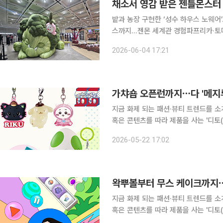
밭과 농장 구현한 ‘성수 하우스 노웨
스까지...젠몬 세계관 경험파프리카·토
이 등 세계 6대 도시 팝업 동시 전개 “독창성이 젠틀몬스터의 경쟁력이다. 올해도 채소에서 받은 영
2026-06-04 17:21
감을 젠틀몬스터만의 해석으로 풀어낸 
가챠숍 오픈런까지⋯다 '메지
지금 화제 되는 패션·뷰티 트렌드를 소
혹은 콘텐츠를 따라 제품을 사는 '디토(
의 합성어)의 눈길이 쏠린 곳은 어디일까요? 가챠의 인기가 여전히 뜨겁습니다. 과
2026-05-22 17:02
문방구에서 동전을 넣고 돌려 미니어처
왁뿌볼부터 무스 케이크까지⋯
지금 화제 되는 패션·뷰티 트렌드를 소
혹은 콘텐츠를 따라 제품을 사는 '디토(
의 합성어)의 눈길이 쏠린 곳은 어디일까요? 요즘 잘나가는 유행엔 공통점이 있습니다