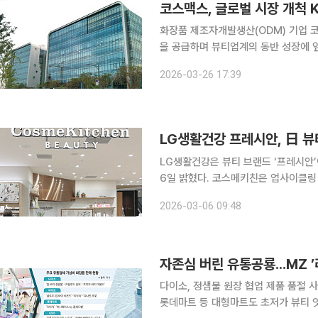
화장품 제조자개발생산(ODM) 기업 코
을 공급하며 뷰티업계의 동반 성장에 
2200여 개 고객사에 약 6600억원 규모의 수출용
2026-03-26 17:39
당시 국내 화장품 시장은 브랜드사가 
LG생활건강 프레시안, 日 
LG생활건강은 뷰티 브랜드 ‘프레시안’
6일 밝혔다. 코스메키친은 업사이클링 원재료를 비롯한 지속가능한 성분으로 생산된 뷰티 제품들을
중심으로 큐레이션하는 하이엔드 편집숍
2026-03-06 09:48
다이소, 정샘물 원장 협업 제품 품절 
롯데마트 등 대형마트도 초저가 뷰티 잇단 출시 고물가로 인해 지출 전 리스크