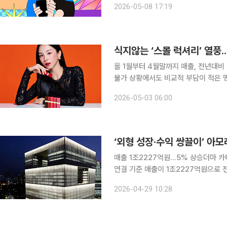
2026-05-08 17:19
게 아니라 귀를 자극하고 손끝을 간질
식지않는 ‘스몰 럭셔리’ 열풍.
올 1월부터 4월말까지 매출, 전년대비 
물가 상황에서도 비교적 부담이 적은 명
장품 시장이 빠르게 성장하고 있다. 
2026-05-03 06:00
견인하며 국내 뷰티 시장에서 존재감을
매출 1조2227억원...5% 상승더마 카테고리‧글로벌 시
연결 기준 매출이 1조2227억원으로 
이익도 1378억원으로 6.9% 상승했다. 아모레퍼시픽홀딩스에 따르면 1분기 실적은 △더마
2026-04-29 10:28
브랜드(에스트라, 코스알엑스, 일리윤,