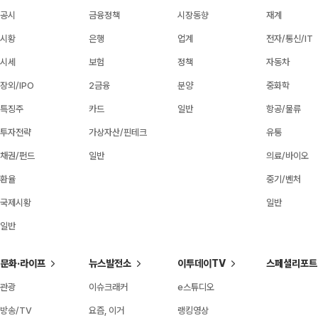
공시
금융정책
시장동향
재계
시황
은행
업계
전자/통신/IT
시세
보험
정책
자동차
장외/IPO
2금융
분양
중화학
특징주
카드
일반
항공/물류
투자전략
가상자산/핀테크
유통
채권/펀드
일반
의료/바이오
환율
중기/벤처
국제시황
일반
일반
문화·라이프
뉴스발전소
이투데이TV
스페셜리포트
관광
이슈크래커
e스튜디오
방송/TV
요즘, 이거
랭킹영상