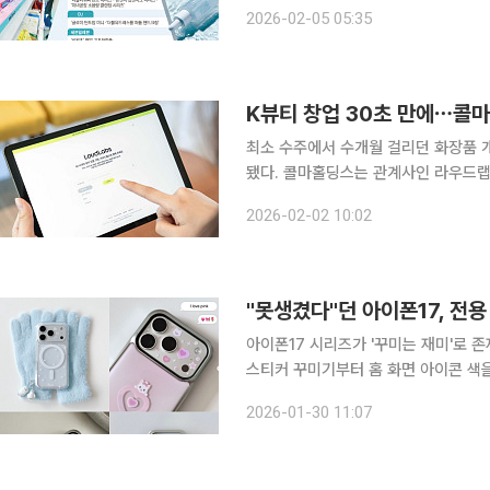
만족을 얻으려는 ‘리트머스 소비(압축
2026-02-05 05:35
현실화하고 있다. 5000원 이하 초저
K뷰티 창업 30초 만에⋯콜마 
최소 수주에서 수개월 걸리던 화장품 개
됐다. 콜마홀딩스는 관계사인 라우드랩스가 국내 최초 AI 기반 상품 기획 플랫폼 서비스를 선보인다
고 2일 밝혔다. 이 플랫폼은 사용자가 키워드만 입력하면 AI가 이를 분석해 상품 콘셉트부터 컬러,
2026-02-02 10:02
제형, 용기 타입까지 구체적인 기획안을
"못생겼다"던 아이폰17, 전용 
아이폰17 시리즈가 '꾸미는 재미'로 
스티커 꾸미기부터 홈 화면 아이콘 색을 
미기)' 문화가 확산되는 분위기다. 가장 눈에 띄는 변화는 프로 모델 후면 디자인이다. 넓어진 카메라
2026-01-30 11:07
플래토는 출시 초기 "투박하다"는 평