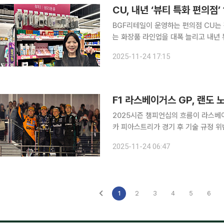
CU, 내년 ‘뷰티 특화 편의점’
BGF리테일이 운영하는 편의점 CU는
는 화장품 라인업을 대폭 늘리고 내년 
최근 국내외 화장품 시장이 꾸준히 성
2025-11-24 17:15
잇따라 출시하고 있으며 특히, 입지 및
F1 라스베이거스 GP, 랜도
2025시즌 챔피언십의 흐름이 라스베
카 피아스트리가 경기 후 기술 규정 
쟁에 다시 불을 붙였다. 22일(현지시간) 미국 네바다주 라스베이거스에서 열린 2025 포뮬러1 라스
2025-11-24 06:47
베이거스 그랑프리 레이스 종료 후 FI
1
2
3
4
5
6