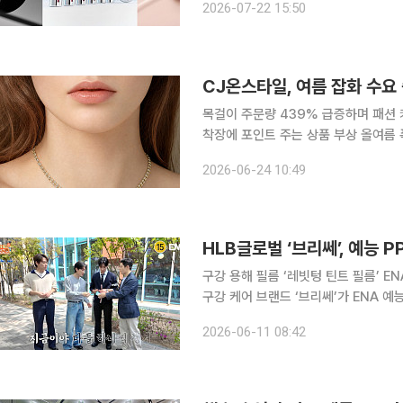
2026-07-22 15:50
선론칭 데이터를 분석한 결과 신규 고객
CJ온스타일, 여름 잡화 수요 
목걸이 주문량 439% 급증하며 패션 
착장에 포인트 주는 상품 부상 올여름 폭염으로 옷차림이 가벼워지며 패션 스타일 완성도를 더하는
잡화 아이템이 부상하고 있다. CJ온스타일은 여름철 주얼리와 모자 등 패션 잡화 수요가 증가하며
2026-06-24 10:49
한 끗 패션 트렌드가 확산되고 있다고 
HLB글로벌 ‘브리쎄’, 예능 
구강 용해 필름 ‘레빗텅 틴트 필름’ ENA 
구강 케어 브랜드 ‘브리쎄’가 ENA 
확대에 나섰다. HLB글로벌은 구강 케어 브랜드 브리쎄의 대표 제품인 ‘레빗텅 틴트 필름’이 ENA
2026-06-11 08:42
예능 프로그램 ‘아이돌 파견근무’에 간