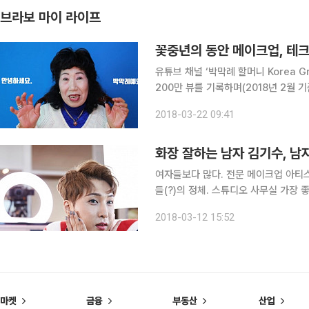
브라보 마이 라이프
꽃중년의 동안 메이크업, 테
유튜브 채널 ‘박막례 할머니 Korea Gr
200만 뷰를 기록하며(2018년 2월 
박막례 씨. 그녀의 메이크업 노하우를
2018-03-22 09:41
업 테크닉도 애써 알 필요 없다. 내가
화장 잘하는 남자 김기수, 남
여자들보다 많다. 전문 메이크업 아티스
들(?)의 정체. 스튜디오 사무실 가장 
모습의 화장품이다. 그렇다면 주인은 여
2018-03-12 15:52
보따리가 아닌 화장 도구를 들고 나와 
마켓
금융
부동산
산업