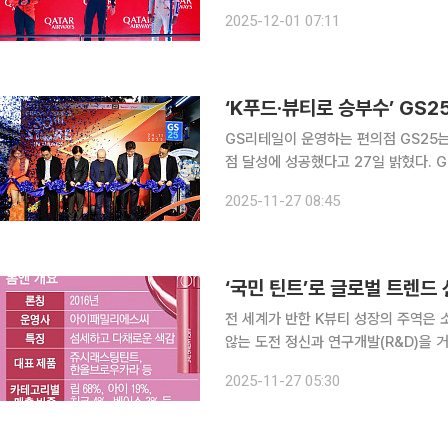
(SC) 상황을 기점으로 전략적 우위
2025-12-01 07:11
시즌 7번째 우승을 기록했다. 경기 
‘K푸드·뷰티로 승부수’ GS2
GS리테일이 운영하는 편의점 GS25는
점 달성에 성공했다고 27일 밝혔다. GS25는 남부(호찌민)와 북부(하노이)를 양대 거점으로 한 균
형 있는 출점 전략을 통해 베트남 시장
2025-11-27 08:45
진출을 시작으로 7년 만에 남부 지역 
전 세계가 반한 K뷰티 성장의 주역은 소
않는 도전 정신과 연구개발(R&D)을 
하면서도 독창적인 콘셉트, 탄탄한 제
2025-11-27 05:30
시장에서 K뷰티 위상을 빛내고 있는 