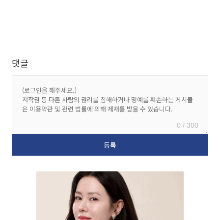
댓글
0 / 300