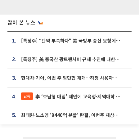
많이 본 뉴스
[특징주] “탄약 부족하다“ 美 국방부 증산 요청에⋯국내 방산주 급등세
1.
[특징주] 美 중국산 광트랜시버 규제 추진에 대한광통신 등 광통신株 강세
2.
현대차·기아, 이번 주 임단협 재개…하청 사용자성 재심도 ‘변수’
3.
李 ‘호남형 대입’ 제안에 교육청·지역대학 서·논술형 입시 연계 '착수'
단독
4.
최태원·노소영 '9440억 분할' 판결, 이번주 재상고 여부 주목
5.