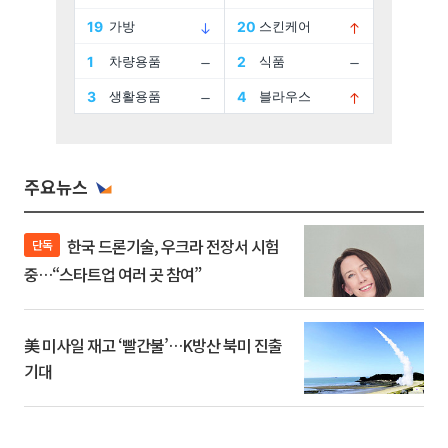
주요뉴스
한국 드론기술, 우크라 전장서 시험
단독
중…“스타트업 여러 곳 참여”
美 미사일 재고 ‘빨간불’…K방산 북미 진출
기대