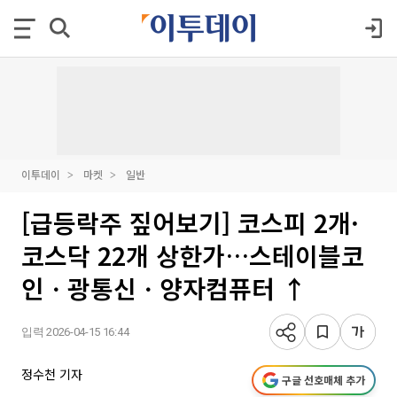
이투데이
마켓
일반
[급등락주 짚어보기] 코스피 2개·
코스닥 22개 상한가…스테이블코
인ㆍ광통신ㆍ양자컴퓨터 ↑
입력 2026-04-15 16:44
정수천 기자
구글 선호매체 추가