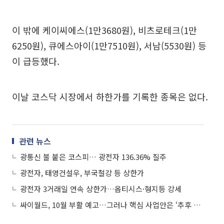
이 밖에 케이씨에스(1만3680원), 비츠로테크(1만
6250원), 큐에스아이(1만7510원), 서남(5530원) 등
이 급등했다.
이날 코스닥 시장에서 하한가를 기록한 종목은 없다.
관련 뉴스
광통신 불 붙은 코스피… 광전자 136.36% 질주
광전자, 태영건설우, 부국철강 등 상한가
광전자 3거래일 연속 상한가…옵티시스·형지등 강세
싸이월드, 10월 부활 예고…그러나 핵심 사업안은 ‘추후 공개’