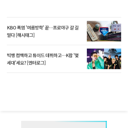
KBO 폭염 '여름방학' 끝…프로야구 갈 길
멀다 [해시태그]
빅뱅 컴백하고 튜이드 데뷔하고⋯K팝 '몇
세대'세요? [엔터로그]