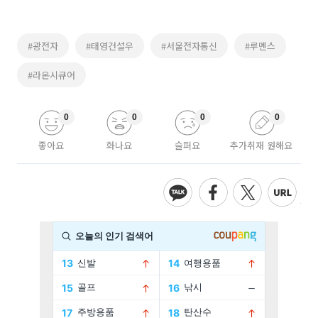
#광전자
#태영건설우
#서울전자통신
#루멘스
#라온시큐어
0
0
0
0
좋아요
화나요
슬퍼요
추가취재 원해요