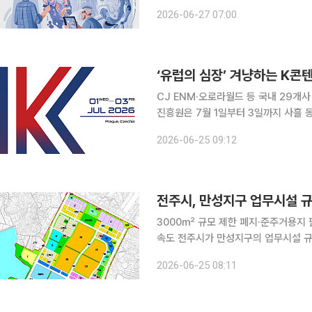
의 학습 재료로 쓰인 것은 아닐까” 하는
2026-06-27 07:00
시대에, 그 결과물의 바탕에는 누군가
‘유럽의 심장’ 겨냥하는 K콘
CJ ENM·오로라월드 등 국내 29개사 참
진흥원은 7월 1일부터 3일까지 사흘 
스포’를 열고 현지 시장 선점에 나선다.
2026-06-25 09:12
인 이번 엑스포를 통해 사우디아라비아,
전주시, 만성지구 업무시설 
3000㎡ 규모 제한 폐지·준주거용지 
속도 전주시가 만성지구의 업무시설 규제를 완화해 기업·금융기관 유치에 나선다. 25일 전주시에
따르면 시는 만성지구 활성화와 K-문
2026-06-25 08:11
을 추진한다. 주요 내용은 기존