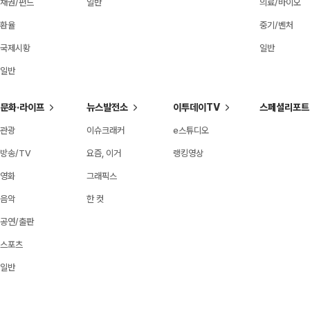
채권/펀드
일반
의료/바이오
환율
중기/벤처
국제시황
일반
일반
문화·라이프
뉴스발전소
이투데이TV
스페셜리포트
관광
이슈크래커
e스튜디오
방송/TV
요즘, 이거
랭킹영상
영화
그래픽스
음악
한 컷
공연/출판
스포츠
일반