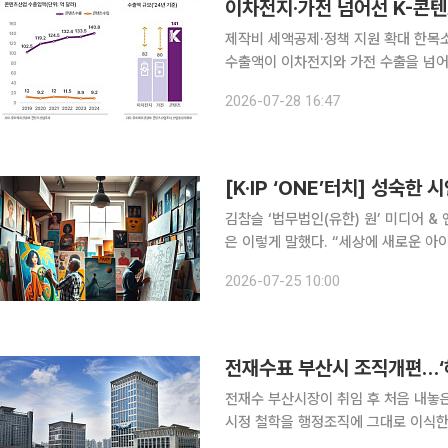
이차전지·가전 넘어선 K-콘텐
제작비 세액공제·정책 지원 확대 한목소리북미
수출액이 이차전지와 가전 수출을 넘어
성장 정체와 투자 위축에 직면했다는 
2026-07-28 16:47
[K·IP ‘ONE’터치] 성숙한 
김참슬 ‘법무법인(유한) 원’ 미디어 
은 이렇게 말했다. “세상에 새로운 아이디어란 존재하지 않는다. 우리는 그저 수많은 오래된 아이디
어들을 가져다 일종의 정신적 만화경 속에
2026-07-25 10:00
세기 영시의 거장 T.S. 엘리엇은 더욱
전재수표 부산시 조직개편…‘
전재수 부산시장이 취임 후 처음 내놓
시정 철학을 행정조직에 그대로 이식한 형태다. 해양수도와 청년, 민생경제를 
박형준 전 시장 시절 추진했던 핵심 정책 일