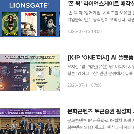
‘존 윅’ 라이언스게이트 매각
‘존 윅’과 ‘헝거게임’ 시리즈를 보
기업들의 인수 움직임이 포착됐다. 다
계인 것으로 보인다. 16일 미국 연예매체 더랩 등 외신을 종합하면 라이언스게이트는 투자은행과 함
2026-07-16 14:00
께 외부에서 접수된 인수 제안을 검토하
오지헌 ‘법무법인(유한) 원’ 미디어 
웹툰 ‘검정고무신’ 관련 분쟁에서 유족
란을 일으켜온 ‘매절계약’의 사슬이 
2026-07-11 07:00
사정은 다르다. 재판부의 판단은 매절
문화콘텐츠 토큰증권 활성화 
문화콘텐츠 IP 금융화로 K-컬처 흥행
화콘텐츠 STO 제도화 핵심 과제해외 발