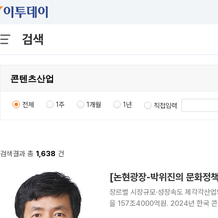
검색
전체
1주
1개월
1년
직접입력
검색결과 총
1,638
건
[논현광장-박위진의 문화정책
장르별 시장규모·성장속도 제각각산업
을 157조4000억원. 2024년 한국 콘텐츠산업이 기록한 매출이다. 2020년보다 22.7% 증가했고
연평균 성장률은 5.2%이다. 외형만