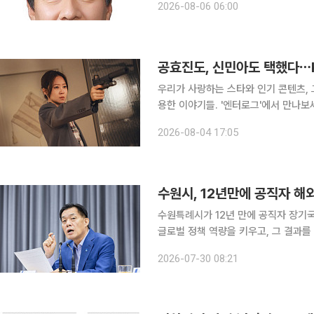
2026-08-06 06:00
것으로 보인다. 그러나 총매출이라는 
공효진도, 신민아도 택했다⋯K
우리가 사랑하는 스타와 인기 콘텐츠, 
용한 이야기들. '엔터로그'에서 만나보세요. 요즘 드라마를 보다 보면 낯익은 제목을 
됩니다. 작품 소개를 살펴보면 '인기 
2026-08-04 17:05
서비스(OTT)의 주요 기대작 상당수
수원시, 12년만에 공직자 
수원특례시가 12년 만에 공직자 장기
글로벌 정책 역량을 키우고, 그 결과를 시정에 되돌린다
면, 수원특례시는 급변하는 행정환경에
2026-07-30 08:21
직자 장기국외훈련생 2명을 미국·영국