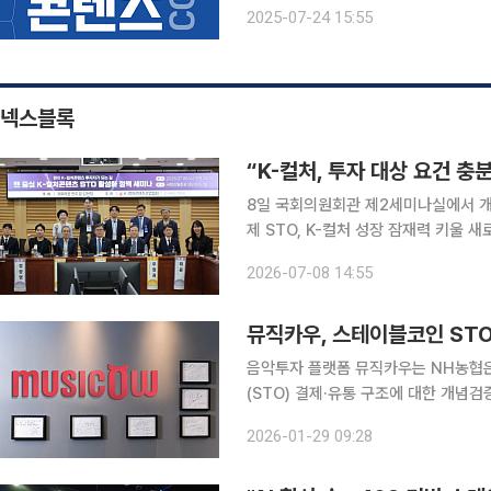
는 슬로건 아래 부산을 중심으로 전국의
2025-07-24 15:55
가, 웹 콘텐츠, 전자책 및 플랫폼, 책 
넥스블록
“K-컬처, 투자 대상 요건 충
8일 국회의원회관 제2세미나실에서 개최
제 STO, K-컬처 성장 잠재력 키울 
계 절실” 한국지식재산연구원에 따르면 음악증권 시장의 경제적 가치가 22조 원에 달한다는 점에
2026-07-08 14:55
서 이를 기반으로 STO와 디지털자산 
뮤직카우, 스테이블코인 STO
음악투자 플랫폼 뮤직카우는 NH농협은
(STO) 결제·유통 구조에 대한 개념검증(POC)
STO 법안 통과 등 디지털 자산 관련
2026-01-29 09:28
STO와 스테이블코인을 결합한 결제·