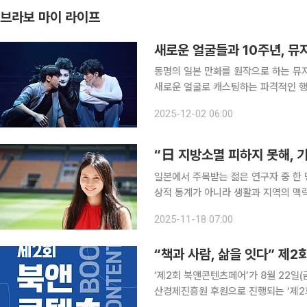
브라보 마이 라이프
새로운 얼굴들과 10주년, 뮤
동명의 일본 만화를 원작으로 하는 뮤지
새로운 얼굴로 캐스팅하는 파격적인 행
해지면서 무대는 한층 신선한 긴장감과 
2025-12-02 06:00
이 기대를 모은다.
“日 지방소멸 피하지 못해, 
일본에서 주목받는 젊은 연구자 중 한
상적 통계가 아니라 생활과 지역의 맥
인구감소의 실체를 보여준다고 설명했다
2025-11-18 07:00
예를 들었다. “저출산임에도 불구하고
“책과 사람, 삶을 잇다” 제
‘제2회 북앤콘텐츠페어’가 8월 22일(금
산경제진흥원 후원으로 진행되는 ‘제2회