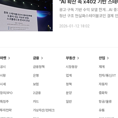
"AI 확산 속 x402 기반 
광고·구독 기반 수익 모델 한계…AI 
정산 구조 현실화스테이블코인 결제 인프라 부상…A
디지털 콘텐츠 산업과 결제 구조를 근
2026-01-12 18:02
에서 열린 Web3 Open Conferen
마켓
금융
부동산
산업
공시
금융정책
시장동향
재계
시황
은행
업계
전자/통신/IT
시세
보험
정책
자동차
장외/IPO
2금융
분양
중화학
특징주
카드
일반
항공/물류
투자전략
가상자산/핀테크
유통