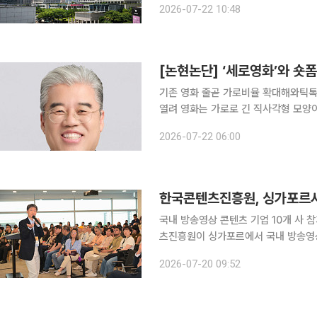
2026-07-22 10:48
가 입법예고한 조직개편안에 따르면 가
[논현논단] ‘세로영화’와 숏
기존 영화 줄곧 가로비율 확대해와틱톡
열려 영화는 가로로 긴 직사각형 모양이어야만 할까. 올해 부천국제판타스틱영화제는 이준익 감독
의 세로영화 ‘아버지의 집밥’을 최초로
2026-07-22 06:00
한국콘텐츠진흥원, 싱가포르서
국내 방송영상 콘텐츠 기업 10개 사 참가…187건 
츠진흥원이 싱가포르에서 국내 방송영상
니스 행사를 열고 공동제작과 투자 협력
2026-07-20 09:52