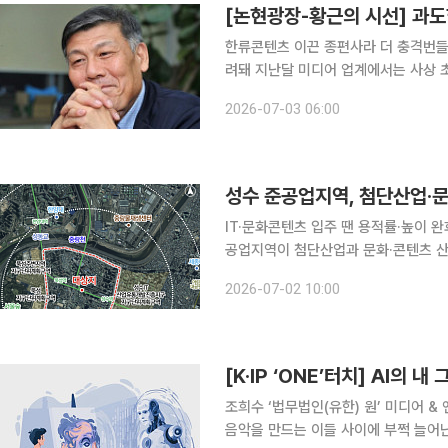
[논현광장-황근의 시선] 과도
한류콘텐츠 이끈 종편사라 더 충격번들
려돼 지난달 미디어 업계에서는 사상 초유의 일이 벌어졌다. 정부가 심사를 거쳐 승인한 종합편성채
널 중 하나인 JTBC가 기업회생절차
2026-07-03 06:00
것은 아니지만 부채 규모나 전통 미디
성수 준공업지역, 첨단산업·
IT·문화콘텐츠 입주 땐 용적률·높이 완화붉은
공업지역이 첨단산업과 문화·콘텐츠 산
노후 공장지대였지만 최근 문화·관광 
2026-07-02 10:00
하고 있다. 서울시는 전날 열린 
[K·IP ‘ONE’터치] AI의 
조희수 ‘법무법인(유한) 원’ 미디어 
음악을 만드는 이들 사이에 부쩍 늘어난