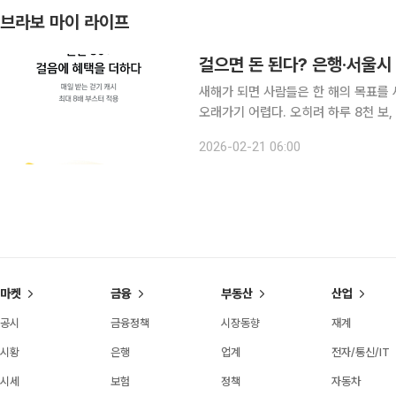
브라보 마이 라이프
걸으면 돈 된다? 은행·서울시 
새해가 되면 사람들은 한 해의 목표를
오래가기 어렵다. 오히려 하루 8천 보,
성하는 일이 더 현실적이다. 소소한 성취가 쌓일
2026-02-21 06:00
를 버텨낸 몸은 무겁다. 토요일 아침, 
마켓
금융
부동산
산업
공시
금융정책
시장동향
재계
시황
은행
업계
전자/통신/IT
시세
보험
정책
자동차