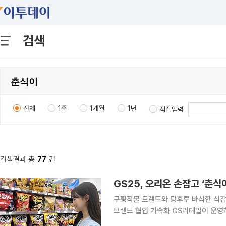
검색
전체
1주
1개월
1년
직접입력
검색결과 총
77
건
GS25, 오리온 손잡고 ‘춘
구황작물 트렌드와 탕후루 바삭한 식감 
브랜드 협업 가속화 GS리테일이 운영하는 편의점 GS25가 오리온의 글로벌 인지도와 인기 캐릭터
를 결합한 단독 스낵을 출시하며 제조사 메가 브