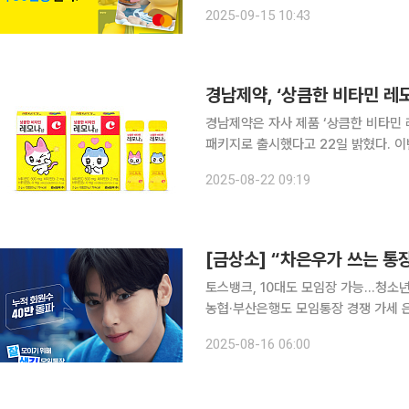
다. 출시 4개월 만에 10만 좌가 발급
2025-09-15 10:43
어서 발급 속도가 크게 빨라지며 단 2
경남제약, ‘상큼한 비타민 레
경남제약은 자사 제품 ‘상큼한 비타민 
패키지로 출시했다고 22일 밝혔다. 이번 리뉴얼은 기존 ‘레모나산 포켓몬 버전’의 캐릭터를 교체하
고 카카오의 신규 캐릭터 골골즈와 콜
2025-08-22 09:19
달하는 데 초점을 맞췄다. 골골즈는 기
[금상소] “차은우가 쓰는 통
토스뱅크, 10대도 모임장 가능…청소년 
농협·부산은행도 모임통장 경쟁 가세 은행권이 요구불예금 이탈 가속화에 대응해 ‘모임통장’을 앞세
운 고객 유치전에 나섰다. 모임통장은
2025-08-16 06:00
로, 젊은 층을 중심으로 수요가 급증하