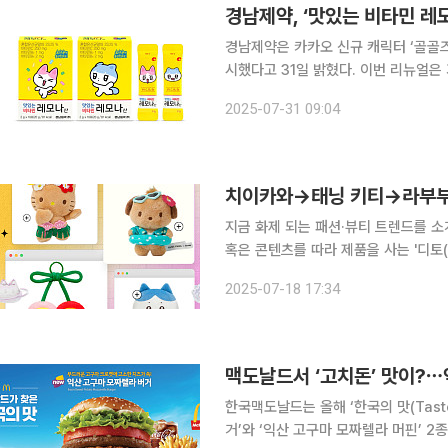
경남제약, ‘맛있는 비타민 레
경남제약은 카카오 신규 캐릭터 ‘골골즈
시했다고 31일 밝혔다. 이번 리뉴얼은 기존 ‘맛있는 비타민 레모나산’ 포켓몬 버전의 캐릭터를 변경
해 카카오가 새롭게 선보인 캐릭터 ‘골골
2025-07-31 09:04
골’ 소리에서 착안해 제작된 ‘춘식이’ 이
치이카와→태닝 키티→라부부…
지금 화제 되는 패션·뷰티 트렌드를 소
혹은 콘텐츠를 따라 제품을 사는 '디토(
의 합성어)의 눈길이 쏠린 곳은 어디일까요? 나도 하나 사볼까 했는데…유행 벌써 끝
2025-07-18 17:34
로 그렇습니다. 귀여운 건 늘 유행이지
한국맥도날드는 올해 ‘한국의 맛(Taste
거’와 ‘익산 고구마 모짜렐라 머핀’ 2