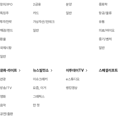
장외/IPO
2금융
분양
중화학
특징주
카드
일반
항공/물류
투자전략
가상자산/핀테크
유통
채권/펀드
일반
의료/바이오
환율
중기/벤처
국제시황
일반
일반
문화·라이프
뉴스발전소
이투데이TV
스페셜리포트
관광
이슈크래커
e스튜디오
방송/TV
요즘, 이거
랭킹영상
영화
그래픽스
음악
한 컷
공연/출판