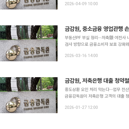
2026-04-09 10:00
드사는 이미 납부한 결제대금을 환급해
금감원, 중소금융 영업관행 
부동산PF 부실 정리⋯저축銀·여전사 내부통제 책임성 강화 금융
검사 방향으로 금융소비자 보호 강화와
제시했다. 중·저신용자 대상 중금리
2026-03-16 14:00
구조도
금감원, 저축은행 대출 청약
중도상환 오인 처리 막는다⋯업무 전산
금융감독원이 저축은행 고객의 대출 청
청을 중도상환으로 처리해 수수료를 받
2026-01-27 12:00
선에 나섰다. 금감원은 27일