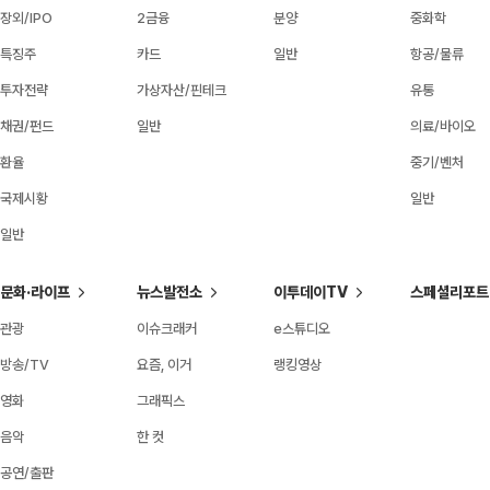
장외/IPO
2금융
분양
중화학
특징주
카드
일반
항공/물류
투자전략
가상자산/핀테크
유통
채권/펀드
일반
의료/바이오
환율
중기/벤처
국제시황
일반
일반
문화·라이프
뉴스발전소
이투데이TV
스페셜리포트
관광
이슈크래커
e스튜디오
방송/TV
요즘, 이거
랭킹영상
영화
그래픽스
음악
한 컷
공연/출판