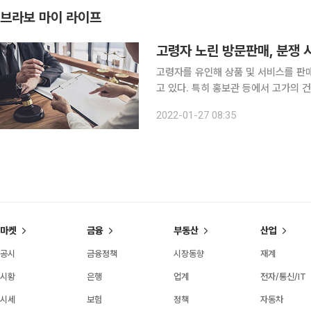
브라보 마이 라이프
고령자 노린 방문판매, 분쟁 
고령자를 유인해 상품 및 서비스를 판
고 있다. 특히 홍보관 등에서 고가의 
경우가 잦다. 계약 체결 시 주의할 점과 피해를 
2022-01-27 08:35
판매를 업으로 하는 자가 방문의 방법
마켓
금융
부동산
산업
공시
금융정책
시장동향
재계
시황
은행
업계
전자/통신/IT
시세
보험
정책
자동차