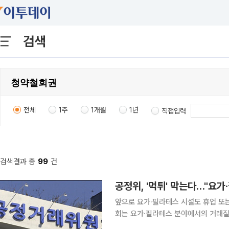
검색
전체
1주
1개월
1년
직접입력
검색결과 총
99
건
공정위, '먹튀' 막는다…"요가
앞으로 요가·필라테스 시설도 휴업 또는 폐업
회는 요가·필라테스 분야에서의 거래질
관'을 제정했다고 20일 밝혔다. 이는 