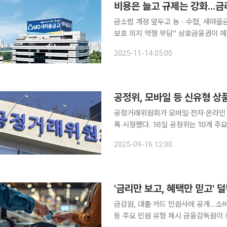
비용은 늘고 규제는 강화...금
금소법 개정 앞두고 농ㆍ수협, 새마을
보호 의지 역행 부담” 상호금융권이 예보료율 인상은 비용 증가로 이어진다. 상호금융권은 건전성이
약화된 상황에서 예보료율이 오르면 
2025-11-14 05:00
할 수 있다. 그러나 금융당국과 정치
공정위, 모바일 등 신유형 상
공정거래위원회가 모바일·전자·온라인 
폭 시정했다. 16일 공정위는 10개 주요 신유형 상품권 사업자의 이용약관을 심사해 환불 및 환불수
단을 제한하는 조항, 양도를 제한하는 
2025-09-16 12:00
밝혔다. 해당 사업자들은 최근 환불 비
'금리만 보고, 혜택만 믿고' 
금감원, 대출·카드 민원사례 공개…소
등 주요 민원 유형 제시 금융감독원이 최근 접수된 민원사례를 토대로 대출상품 선택과 신용카드 이