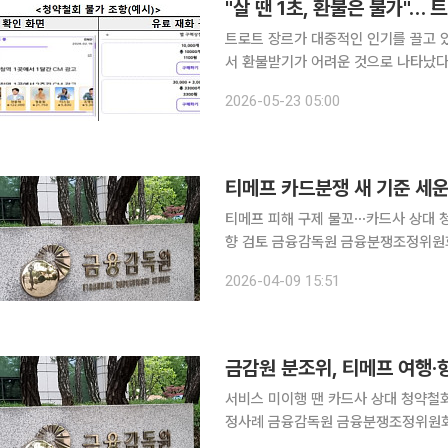
"살 땐 1초, 환불은 불가"… 
트로트 장르가 대중적인 인기를 끌고 있
서 환불받기가 어려운 것으로 나타났다. 한국소비자원이 주요 트로트 팬덤 투표 앱 3개 사인 
타, 마이트롯, 트롯픽을 조사한 결과,
2026-05-23 05:00
하고 있어 개선이 
티메프 카드분쟁 새 기준 세운 
티메프 피해 구제 물꼬⋯카드사 상대 
향 검토 금융감독원 금융분쟁조정위원회(이하 분조위)가 티몬·위메프(티메프) 사태와 관련해 여행
및 항공권 상품을 할부로 결제한 피해
2026-04-09 15:51
업계는 이번 결정이 대규모 유사 민원
금감원 분조위, 티메프 여행
서비스 미이행 땐 카드사 상대 청약철
정사례 금융감독원 금융분쟁조정위원회가 티몬·위메프 사태로 여행·항공권 서비스를 이용하지 못한
소비자들이 카드사를 상대로 행사한 청