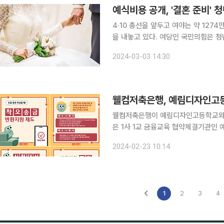
4·10 총선을 앞두고 여야는 약 127
을 내놓고 있다. 여당인 국민의힘은 청
고, 철도 지하화 부지 등을 활용해 청
2024-03-03 14:30
당은 월 3만 원만 내면 대중교통을 무
웰컴저축은행, 예림디자인고
웰컴저축은행이 예림디자인고등학교와 금융교
은 1사 1교 금융교육 협약체결기관인
을 체결하고 금융소비자 권리 이해 및
2024-02-23 10:14
작했다. 웰컴저축은행은 예림디자
1
2
3
4