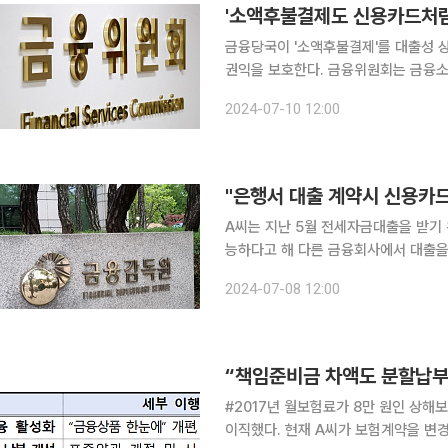
'소액후불결제도 신용카드처럼
금융당국이 '소액후불결제'를 대출성 
권익을 보호한다. 금융위원회는 금융소비자보호법 시행령 및 금융소비자보호 감독규정 개정안에 대
한 입법예고·규정변경예고를 한다고 10일 밝혔다. 이달 11일 시행되는 입법예
2024-07-10 12:00
금융거래법'이 개정돼 소액후불결제업
"은행서 대출 계약시 신용카드
A씨는 지난 5월 전세자금대출을 받기
능하다고 해 다른 금융회사에서 대출을 받았다. 금융감독원이 금융소비자보호법
우월적 지위를 이용해 금융소비자의 권익을
2024-07-08 12:00
8일 이같은 내용을 골자로 하는 '금
“책임준비금 차액도 분할납부
#2017년 월보험료가 8만 원인 상해
이직했다. 현재 A씨가 보험계약을 변경