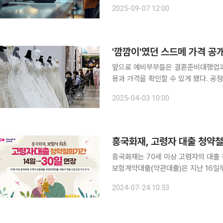
용 시 소비자가 반드시 유의해야 할 사
2025-09-07 12:00
나 카드사의 부가서비스를 충분히 확인
'깜깜이'였던 스드메 가격 공
앞으로 예비부부들은 결혼준비대행업과 
용과 가격을 확인할 수 있게 됐다. 공정거래위원회는 3일 "결혼준비대행업(웨딩플래너) 분야에서의
거래질서 개선 및 소비자피해 예방을 위
2025-04-03 10:00
선 스드메 서비스 내용과 가격 정보가
흥국화재, 고령자 대출 청약철
흥국화재는 70세 이상 고령자의 대출 
보험계약대출(약관대출)은 지난 16일부
조치는 고령의 고객들이 대출을 상환하
2024-07-24 10:53
련됐다. 금융접근성이 상대적으로 떨