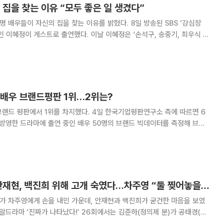
 집을 찾는 이유 “모두 좋은 일 생겼다”
이 자신의 집을 찾는 이유를 밝혔다. 8일 방송된 SBS ‘강심장
 출연했다. 이날 이혜정은 ‘손석구, 송중기, 최우식 등
다. 이혜정은 “제가 임신이 잘 안 되다가 이 집 가
 집을 찾는 사람들에게 모
 배우 브랜드평판 1위…2위는?
위를 차지했다. 4일 한국기업평판연구소 측에 따르면 6
 방영한 드라마에 출연 중인 배우 50명의 브랜드 빅데이터를 측정해 브랜
했다. 7월 드라마 배우 브랜드평판 30위 순위는 이준호, 김태리, 김태
, 한석규, 이성경, 천우희, 김동욱,
‘진짜가 나타났다’ 안재현, 백진희 위해 고개 숙였다…차주영 “둘 찢어놓을 것”
제가 차주영에게 손을 내민 가운데, 안재현과 백진희가 굳건한 마음을 보였