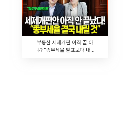
부동산 세제개편 아직 끝 아
냐? "종부세율 발표보다 내릴
것" 장기거주·양도세 전망 I 집
땅지성 I 김인만, 진미윤