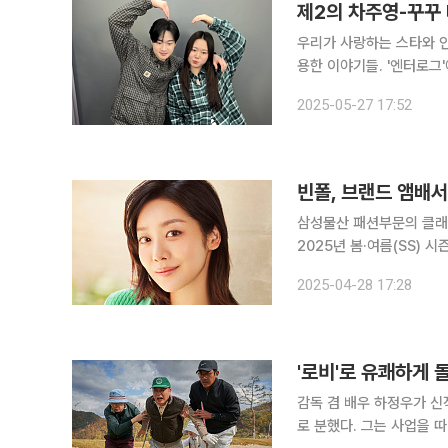
제2의 차주영-꾸꾸 
우리가 사랑하는 스타와 인
용한 이야기들. '엔터로그'에서 만나보세요. 전통적인 '팬덤
던 방식도, 스타가 팬을 대하는 자세도 사뭇 달라
2025-05-27 17:52
같습니다. 일종의 브랜드
빈폴, 브랜드 앰배
삼성물산 패션부문의 클래
2025년 봄·여름(SS) 시즌 화보를 공개
을 통해 두 배우는 빈폴
2025-04-28 17:28
선보였다.
감독 겸 배우 하정우가 신작 '로비'로 극장
로 분했다. 그는 사업을 따내기