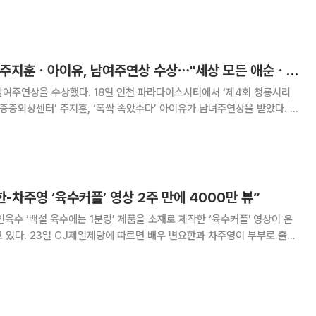
 당시 의병들의 활동을 기록한 1
'제4회 청룡어워즈' 주지훈ㆍ아이유, 남여주연상 수상⋯"세상 모든 애순ㆍ금명에게 박수를"
8일 인천 파라다이스시티에서 ‘제4회 청룡시리
증증외상센터’ 주지훈, ‘폭싹 속았수다’ 아이유가 남녀주연상을 받았다. 주
국 미디어를 사랑해주시는 분들께 감사하다. 만화 원작을 영상으로 옮기는
걸 알고 있다. 현실성 있게 만들어주
-차주영 ‘육수커플’ 영상 2주 만에 4000만 뷰”
육수 ‘백설 육수에는 1분링’ 제품을 소재로 제작한 ‘육수커플' 영상이 온
 차주영이 부부로 출연
미디 '육수커플' 영상이 공개 2주일 만에 주요 소셜미디어(SNS) 합산
으로 집계됐다. 영상은 인터넷 각