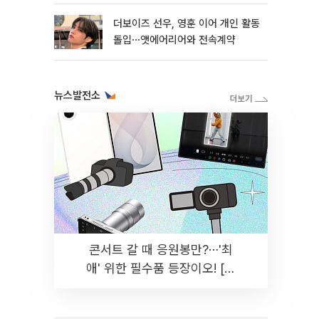
더보이즈 선우, 영훈 이어 개인 활동
돌입⋯앳에어리어와 전속계약
뉴스발전소
콘서트 갈 때 응원봉만?⋯'최
애' 위한 필수품 등장이오! [솔
드아웃]