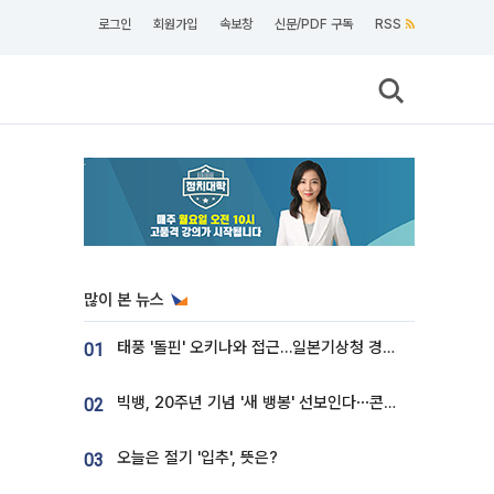
로그인
회원가입
속보창
신문/PDF 구독
RSS
많이 본 뉴스
태풍 '돌핀' 오키나와 접근…일본기상청 경로 업데이트
01
빅뱅, 20주년 기념 '새 뱅봉' 선보인다⋯콘서트 앞두고 팝업 개최
02
오늘은 절기 '입추', 뜻은?
03