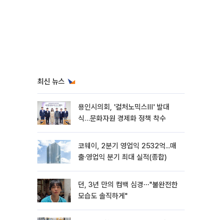
최신 뉴스
용인시의회, '컬처노믹스Ⅲ' 발대
식…문화자원 경제화 정책 착수
코웨이, 2분기 영업익 2532억...매
출·영업익 분기 최대 실적(종합)
던, 3년 만의 컴백 심경⋯"불완전한
모습도 솔직하게"