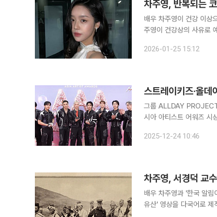
차주영, 반복되는 코
배우 차주영이 건강 이상으로 활동을 잠시 중단한
주영이 건강상의 사유로 예
고 알렸다. 소속사에 따르면 차주영은 최근 장기간 계속돼온 반복적인 비출혈(코피)로 정밀 검사와
2026-01-25 15:12
치료를 받아왔고 더 이상 
스트레이키즈·올데이
그룹 ALLDAY PROJEC
시아 아티스트 어워즈 시상식에서 진심 
가오슝 내셔널 스타디움에서 
2025-12-24 10:46
Asia Artist Awards 2
차주영, 서경덕 교수
배우 차주영과 '한국 알림
유산' 영상을 다국어로 제작해 5일 공개했다. 4분 30
며 한국어 및 영어로 공개해 국내외 네