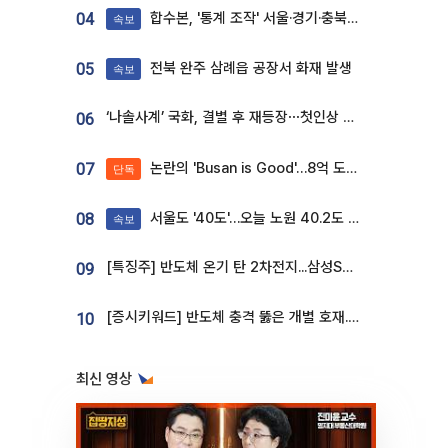
합수본, '통계 조작' 서울·경기·충북 선관위 등 추가 압수수색
04
속보
전북 완주 삼례읍 공장서 화재 발생
05
속보
‘나솔사계’ 국화, 결별 후 재등장⋯첫인상 투표 휩쓸고 ‘인기녀’ 등극
06
논란의 'Busan is Good'…8억 도시브랜드, 용산 대통령실 CI 업체가 수행
07
단독
서울도 '40도'…오늘 노원 40.2도 기록
08
속보
[특징주] 반도체 온기 탄 2차전지...삼성SDI, 장 초반 7% 넘게 껑충
09
[증시키워드] 반도체 충격 뚫은 개별 호재...포스코퓨처엠·에코프로·한화솔루션 '눈길'
10
최신 영상