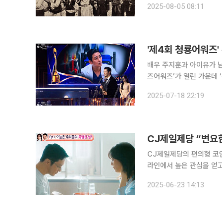
2025-08-05 08:11
으로 일어난 의병의 활약과
배우 주지훈과 아이유가 남여주연상을 수상했다. 1
즈어워즈’가 열린 가운데 ‘
지훈은 “일단 드라마, 한
2025-07-18 22:19
게 쉬운 작업이 아니라는 
CJ제일제당 “변요한
CJ제일제당의 편의형 코인
라인에서 높은 관심을 얻고 있다. 23일 CJ제일제당에 따르면 배우 변요한과
하는 1분 분량의 로맨틱 코
2025-06-23 14:13
4000만 뷰가 육박한 것