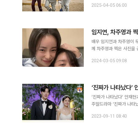
연구밖에 모르던 스타트업 
2025-04-05 06:00
하는 이야기를 다룬 작품이
임지연, 차주영과 
배우 임지연과 차주영이 두터운 친분을 자랑했다. 임
께 차주영과 찍은 사진을 
고 있다. 임지연과 차주영은 2022년과 2023년 공개된 넷플릭스 시리즈 ‘더글로리’에서 호흡을 맞
2024-03-05 09:08
췄다. 두 사람은 각각 박
‘진짜가 나타났다’
‘진짜가 나타났다’ 안재현과 백진희
주말드라마 ‘진짜가 나타
분)과 오연두(백진희 분)의 모습이 그려졌다. 이날 오연
2023-09-11 08:40
언했다. 공태경은 