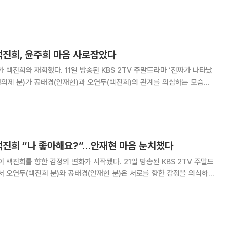
이를 갈라놓으려 하는 모습이 그려졌다. 이날 김준하는 공태경과 오
고, 장세진(차주영 분)에게 손
백진희, 윤주희 마음 사로잡았다
 방송된 KBS 2TV 주말드라마 ‘진짜가 나타났
정의제 분)가 공태경(안재현)과 오연두(백진희)의 관계를 의심하는 모습이
공태경을 만났고, “오연두는 잘 있냐? 왜 답이 없어? 오연두 너랑 산다며.
 애 맞아? 누가 그러던데.
백진희 “나 좋아해요?”…안재현 마음 눈치챘다
향한 감정의 변화가 시작됐다. 21일 방송된 KBS 2TV 주말드
서 오연두(백진희 분)와 공태경(안재현 분)은 서로를 향한 감정을 의식하기
가에 나선 두 사람은 밀착하는 요가 자세에 당황해했고, 태경이 모르는 여
 자신도 모르게 그 자리를 피해버