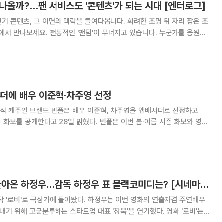
나올까?…팬 서비스도 '콘텐츠'가 되는 시대 [엔터로그]
기 콘텐츠, 그 이면의 맥락을 들여다봅니다. 화려한 조명 뒤 자리 잡은 조
'이 무너지고 있습니다. 누군가를 응원하
졌죠. 이제 팬은 일방적인 관객이 아니라 '동료'와도
처럼 사회관계망서비스(SNS)
서더에 배우 이준혁·차주영 선정
식 캐주얼 브랜드 빈폴은 배우 이준혁, 차주영을 앰배서더로 선정하고
한다고 28일 밝혔다. 빈폴은 이번 봄·여름 시즌 화보와 영상
의 새로운 전략상품 솔솔니트와 다양한 신상품을 착장하며 세련된 스타일을
'로비'로 유쾌하게 돌아온 하정우…감독 하정우 표 블랙코미디는? [시네마천국]
가에 돌아왔다. 하정우는 이번 영화의 연출자겸 주연배우
 위해 고군분투하는 스타트업 대표 '창욱'을 연기했다. 영화 '로비'는