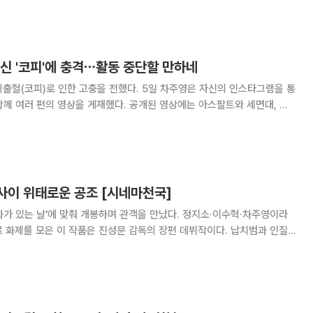
 방태섭은 검찰 조직 내 한계를
신 '코피'에 충격⋯활동 중단할 만하네
한 고충을 전했다. 5일 차주영은 자신의 인스타그램을 통
영상을 게재했다. 공개된 영상에는 아스팔트와 세면대, 커
 긴박한 순간이 담겼다. 영상을 통해 차주영은 “코피가 안 멈춰”, “한 시
간 넘게”라는 글을 남기며 당시의 고통을 전했다. 이
돈 사이 위태로운 공조 [시네마천국]
문화가 있는 날'에 맞춰 개봉하며 관객을 만났다. 정지소·이수혁·차주영이라
 화제를 모은 이 작품은 진성문 감독의 장편 데뷔작이다. 납치범과 인질
 시작해, 얽히고설킨 혈연의 비밀이 드러나며 벌어지는 심리전을 밀도 높
배경은 차가운 도로와 낯선 감금 장소. 동생의 수술비