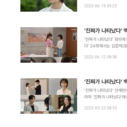
재현 분)과 오연두(백진희 분) 사
2023-06-19 09:25
연두를 갈라놓겠다고 결심했
‘진짜가 나타났다’ 
‘진짜가 나타났다’ 정의제가 백진희와 재회했다. 11일
다’ 24회에서는 김준하(
그려졌다. 이날 김준하는 
2023-06-12 08:58
네 아내 뱃속의 애 정말 네
‘진짜가 나타났다’ 
‘진짜가 나타났다’ 안재현이 백진희를 
라마 ‘진짜가 나타났다’에
시작했다. 임산부 부부 요
2023-05-22 08:35
자와 대화를 나누자 연두는