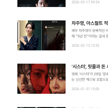
2026-03-17 09:54
진입하는 과정이 그려졌다.
차주영, 아스팔트 적
배우 차주영이 반복적인 비출혈(코피)로 인
해 “5년 전”이라는 글과 함께 여러 편의 
다란 그릇 등에 피가 쏟아진
2026-02-15 13:32
'시스터', 핏줄과 
영화 '시스터'가 28일 '
는 신선한 캐스팅 조합으로
이라는 극단적인 상황에서
2026-01-31 15:00
게 그려냈다. 