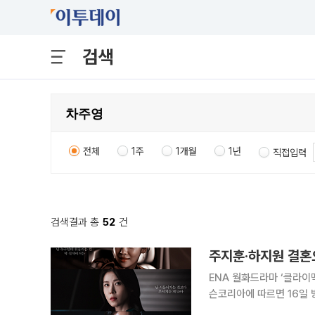
검색
전체
1주
1개월
1년
직접입력
검색결과 총
52
건
주지훈·하지원 결혼으
ENA 월화드라마 ‘클라이맥스’가 
슨코리아에 따르면 16일 방송
에서는 억울한 사건에 휘