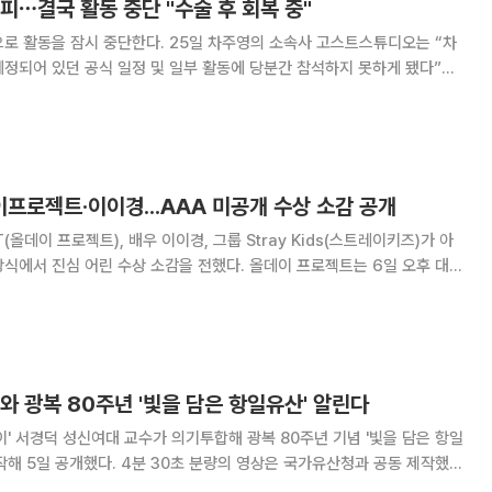
피⋯결국 활동 중단 "수술 후 회복 중"
다. 25일 차주영의 소속사 고스트스튜디오는 “차
정되어 있던 공식 일정 및 일부 활동에 당분간 참석하지 못하게 됐다”라
미룰 수 없다는 의료진의 소견에 따라 이
프로젝트·이이경...AAA 미공개 수상 소감 공개
T(올데이 프로젝트), 배우 이이경, 그룹 Stray Kids(스트레이키즈)가 아
어린 수상 소감을 전했다. 올데이 프로젝트는 6일 오후 대만
열린 ‘10주년 아시아 아티스트 어워즈 2025(10th Anniversary
025
와 광복 80주년 '빛을 담은 항일유산' 알린다
이' 서경덕 성신여대 교수가 의기투합해 광복 80주년 기념 '빛을 담은 항일
초 분량의 영상은 국가유산청과 공동 제작했으
티즌에게 널리 알리고 있다. 영상은 일제 침략에 맞서 자발적