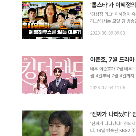
‘톱스타’가 이혜정의
‘강심장 리그’ 이혜정이 유명 배우들
리그’에서는 모델 겸 방송인 이혜정이 게스트로
의 톱 배우들이 혜정하우스를 찾는 이유’를 공개했
2023-08-09 09:03
자마자 임신이 됐다. 우리
이준호, 7월 드라마
배우 이준호가 7월 배우 브랜드 평판에서 1
월 4일부터 7월 4일까지
드평판 알고리즘으로 지수화
2023-07-04 11:05
희, 임지연, 신혜선, 안효섭
‘진짜가 나타났다!’ 정의
다. 18일 방송된 KBS2 주말드라마 ‘진짜가 나타났다!’ 26회에서는 김준하(정의제 분)가 공태경(안