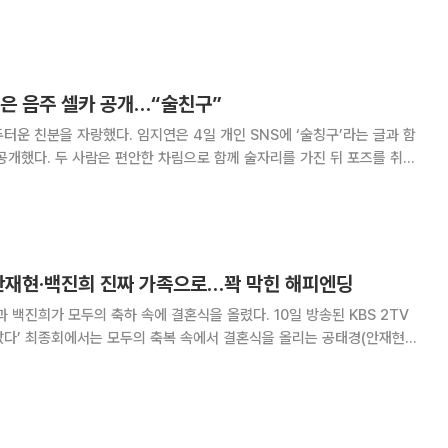
대표 창욱이 4조 원의 국책사업을 따내기 위해 인생 첫 로비 골프를 시작
다. 하정우부터 김의성, 강해림
찍은 음주 셀카 공개…“술친구”
지연은 4일 개인 SNS에 ‘술칭구’라는 글과 함
공개했다. 두 사람은 편안한 차림으로 함께 술자리를 가진 뒤 포즈를 취하
연진, 최혜정 역할을 맡아 친구이지
 안재현·백진희 진짜 가족으로…꽉 막힌 해피엔딩
가 모두의 축하 속에 결혼식을 올렸다. 10일 방송된 KBS 2TV
났다’ 최종회에서는 모두의 축복 속에서 결혼식을 올리는 공태경(안재현
두는 가족들에게 별채에 들어가 살겠다고 선
오연두의 결정을 존중하면서도 걱정했다. 오연