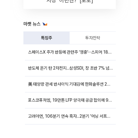
시장 '이번엔?' [포토]
마켓 뉴스
특징주
투자전략
스페이스X 주가 반등에 관련주 ‘껑충’⋯스피어 18%ㆍ에이치브이엠 12%↑
반도체 온기 탄 2차전지...삼성SDI, 장 초반 7% 넘게 껑충
美 태양광 관세 반사이익 기대감에 한화솔루션 20%대·OCI홀딩스 14%대 급등
포스코퓨처엠, 19만톤 LFP 양극재 공급 합의에 9%대 강세
고려아연, 106분기 연속 흑자...2분기 '어닝 서프라이즈'에 장 초반 12%대 강세