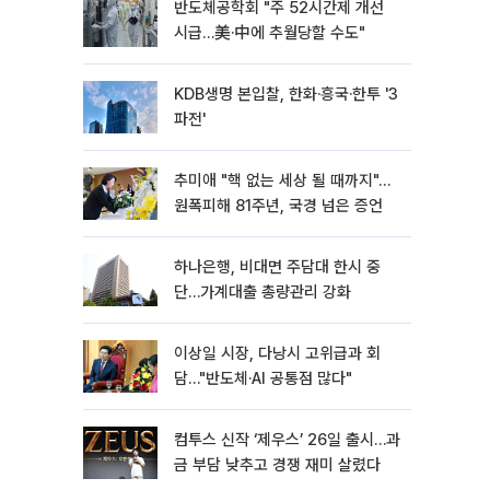
반도체공학회 "주 52시간제 개선
시급…美·中에 추월당할 수도"
KDB생명 본입찰, 한화·흥국·한투 '3
파전'
추미애 "핵 없는 세상 될 때까지"…
원폭피해 81주년, 국경 넘은 증언
하나은행, 비대면 주담대 한시 중
단…가계대출 총량관리 강화
이상일 시장, 다낭시 고위급과 회
담…"반도체·AI 공통점 많다"
컴투스 신작 ‘제우스’ 26일 출시…과
금 부담 낮추고 경쟁 재미 살렸다