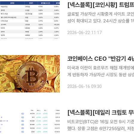
[넥스블록][코인시황] 트럼프코
글로벌 가상자산 시황중계 사이트 코인마
성이 확대되고 있다. 24시간 상승률 1위 트럼프코인(TRUMP)은 24시간 동안 4.74% 상승했지
만, 7일 기준으로는 8.49% 하락했다
2026-06-22 11:17
고, 7일 등락률은 -6.44%로 집계됐다
코인베이스 CEO "반감기 4년
미국과 이란이 호르무즈 해협 재개방에
게 반등하자 가상자산 시장도 동반 상
금융시장의 위험자산 선호 심리가 가상자산 시장으
2026-06-16 09:30
자산 통계 사이트 코인게코에 따르면 비
비트코인(BTC)은 16일 오전 9시 기
했다. 장중 고점은 6만7255달러, 