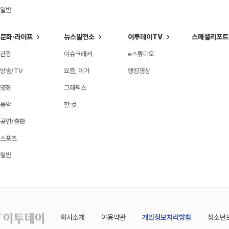
일반
문화·라이프
뉴스발전소
이투데이TV
스페셜리포트
관광
이슈크래커
e스튜디오
방송/TV
요즘, 이거
랭킹영상
영화
그래픽스
음악
한 컷
공연/출판
스포츠
일반
회사소개
이용약관
개인정보처리방침
청소년