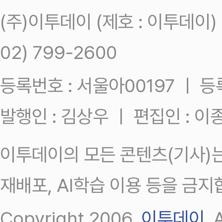
(주)이투데이 (제호 : 이투데이
02) 799-2600
등록번호 : 서울아00197 ㅣ 등록일
발행인 : 김상우 ㅣ 편집인 : 
이투데이의 모든 콘텐츠(기사)는
재배포, AI학습 이용 등을 금지
Copyright 2006.
이투데이
.