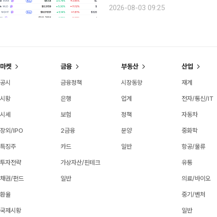
친 가운데 시가총액 상위 100위 가상
2026-08-03 09:25
상대적 강세를 나타냈다.
마켓
금융
부동산
산업
공시
금융정책
시장동향
재계
시황
은행
업계
전자/통신/IT
시세
보험
정책
자동차
장외/IPO
2금융
분양
중화학
특징주
카드
일반
항공/물류
투자전략
가상자산/핀테크
유통
채권/펀드
일반
의료/바이오
환율
중기/벤처
국제시황
일반