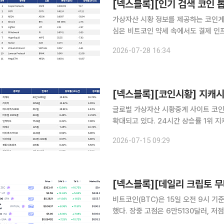
가상자산 시황 정보를 제공하는 코인게코(
심은 비트코인 약세 속에서도 결제 인
분산되는 모습이다. 이날 검색 상위권에서는 COTI가 가장 두드러졌다. COTI는 24시간 동안
2026-07-28 16:34
67.12% 올랐고 거래량도 1억216만
[넥스블록][코인시황] 지캐시 
글로벌 가상자산 시황중계 사이트 코인
확대되고 있다. 24시간 상승률 1위 지캐시(ZEC)는 24시간 동안 13.83% 상승했으며, 7일 기준으
로는 16.74% 상승했다. 2위 라이터(
2026-07-15 09:29
4.99%를 기록했다. 3위 에스피엑스6
비트코인(BTC)은 15일 오전 9시 기
했다. 장중 고점은 6만5130달러, 저
5000달러선까지 반등한 가운데 시가