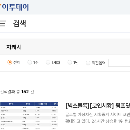
검색
전체
1주
1개월
1년
직접입력
검색결과 총
152
건
[넥스블록][코인시황] 펌프닷펀
글로벌 가상자산 시황중계 사이트 코인
확대되고 있다. 24시간 상승률 1위 펌프닷펀(PUMP)은 24시간 동안 13.96% 상승했으며, 7일 기
준으로는 23.17% 상승했다. 2위 레이