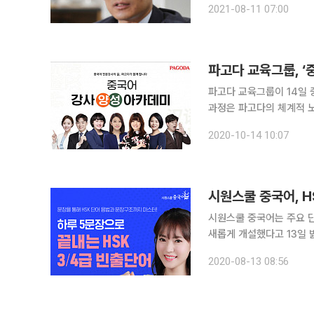
2021-08-11 07:00
각 선발하며, 학생부종합
파고다 교육그룹, ‘
파고다 교육그룹이 14일
과정은 파고다의 체계적 노
국 언어 환경에서 올바른 
2020-10-14 10:07
공한다. 강의는 기초중국
시원스쿨 중국어, H
시원스쿨 중국어는 주요 단
새롭게 개설했다고 13일 밝혔다. 총 6개로 나뉘는 HSK 급수 중 3급은 일상생
상황에서 기본적인 회화를 
2020-08-13 08:56