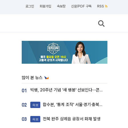
로그인
회원가입
속보창
신문/PDF 구독
RSS
많이 본 뉴스
빅뱅, 20주년 기념 '새 뱅봉' 선보인다⋯콘서트 앞두고 팝업 개최
01
합수본, '통계 조작' 서울·경기·충북 선관위 등 추가 압수수색
02
속보
전북 완주 삼례읍 공장서 화재 발생
03
속보