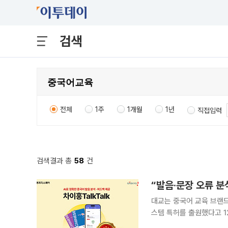
검색
전체
1주
1개월
1년
직접입력
검색결과 총
58
건
“발음·문장 오류 분
대교는 중국어 교육 브랜드
스템 특허를 출원했다고 12일 밝혔다. 이번 학습 시스템은 단계형 회
반 말하기 평가 기능을 