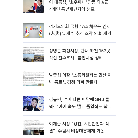
이 대통령, '호우피해' 안동·의성군
4개면 특별재난지역 선포
경기도의회 국힘 "7조 채무는 인재
(人災)"…세수 추계 조작 의혹 제기
정명근 화성시장, 관내 하천 153곳
직접 전수조사…불법시설 정비
남종섭 의장 "소통위원회는 권한 아
닌 통로"…경청 의회 만든다
김규원, 격이 다른 미담에 SNS 들
썩⋯"아이 속옷 빨고 졸업식도 참
석"
이재준 시장 "정전, 시민안전과 직
결"…수원시 비상대응체계 가동