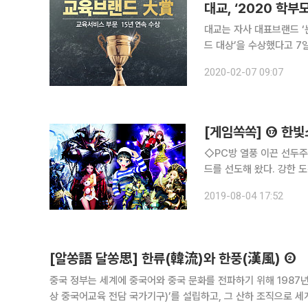
대교, ‘2020 학
대교는 자사 대표브랜드 ‘
드 대상’을 수상했다고 7
1000명을 대상으로 교육
2020-02-07 09:07
선정하는 상이다. ‘눈높이
◇PC방 열풍 이끈 선두주
드를 선도해 왔다. 강한
업계 평가다. 한빛소프트는 1999년 설립 이후 ‘스타크래프트’, ‘디아블로’ 등 대형 게임의 국내 퍼블
2019-08-04 17:52
리싱을 통해 PC방 열풍을
[알쏭語 달쏭思] 한류(韓流)와 한풍(漢風) ②
중국 정부는 세계에 중국어와 중국 문화를 전파하기 위해 1
상 중국어교육 전담 국가기구)’를 설립하고, 그 산하 조직으로 세