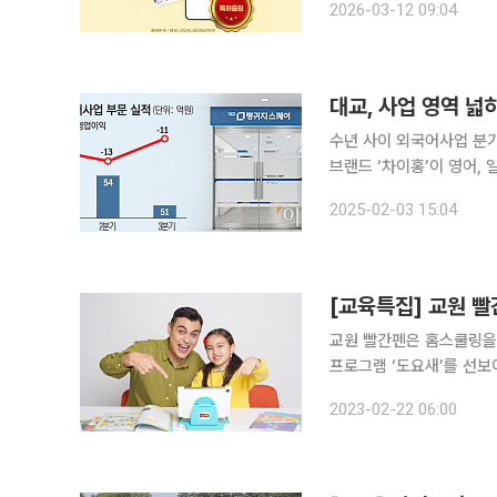
2026-03-12 09:04
제별 문장을 말하며 표현을
대교, 사업 영역 넓
수년 사이 외국어사업 분기 매출
브랜드 ‘차이홍’이 영어,
하며, 사업 확장에 나섰다
2025-02-03 15:04
이 실적 반등의 계기가 될
[교육특집] 교원 
교원 빨간펜은 홈스쿨링을
프로그램 ‘도요새’를 선보이고 있다. 도요새는 3D 콘텐츠 기반의 온라
을 결합해 영어와 중국어 등
2023-02-22 06:00
화에 최적화된 학습 시스템