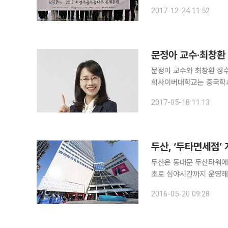
이크골프클럽에서 2017 최경주골프꿈나
2017-12-24 11:52
실시되는 최경주재단의 동
문정아 교수·최창환
문정아 교수와 최창환 장수
희사이버대학교는 중국학과 
을 진행한다. 초청자는 중
2017-05-18 11:13
두산, ‘두타면세점’
두산은 동대문 두산타워에 
초로 심야시간까지 운영해 
자리매김할 계획이다. 두산타워 9개층을 사용하는 두타면세점은 총 면적 16,825㎡(약 5,090평)
2016-05-20 09:28
규모이며 이번에 오픈한 