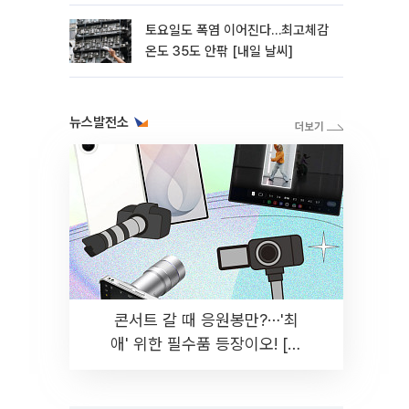
토요일도 폭염 이어진다…최고체감
온도 35도 안팎 [내일 날씨]
뉴스발전소
콘서트 갈 때 응원봉만?⋯'최
애' 위한 필수품 등장이오! [솔
드아웃]