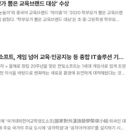
부모가 뽑은 교육브랜드 대상’ 수상
눈높이’와 중국어 교육브랜드 ‘차이홍’이 ‘2020 학부모가 뽑은 교육브랜
일 밝혔다. ‘학부모가 뽑은 교육브랜드 대상’은 초∙중∙고등학생 학부모
브랜드에 대한 신뢰도와 인지도, 만족도를 조사해 우수 기업 및 브랜드를
’는 학습자가 중심이 되는 ‘눈높이
[게임쏙쏙] ⑰ 한빛소프트, 게임 넘어 교육·인공지능 등 종합 IT솔루션 기업 도약 중
자 = 올해로 창립 20주년을 맞은 한빛소프트는 1세대 게임사로 업계 트렌
 도전 의식을 바탕으로 변화하는 새로운 환경에 유연하게 대처해왔다는 것이
 이끈 곳이다. 국내
987년에 ‘국가대외한어교학영도소조(國家對外漢語敎學領導小組:외국인 대
계 주요 국가의 주요 도시에 ‘공자학원’과 ‘공자아카데미’를 설치하기 시작