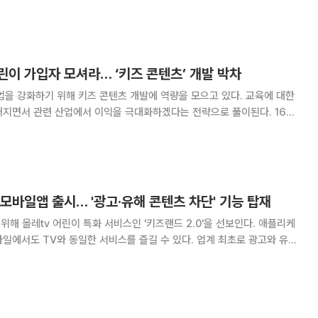
했다. 지금 그 숫자는 1000군데를 넘고 수강생이 날로 늘고 있다. 물론, 우리나라도
 어린이 가입자 모셔라… ‘키즈 콘텐츠’ 개발 박차
사업을 강화하기 위해 키즈 콘텐츠 개발에 역량을 모으고 있다. 교육에 대한
지면서 관련 산업에서 이익을 극대화하겠다는 전략으로 풀이된다. 16일
3사는 자체 정보통신기술(ICT)을 앞세워 IPTV에 신규 키즈 콘텐츠 기술
. 이날 KT는 광화문
0' 모바일앱 출시… '광고·유해 콘텐츠 차단' 기능 탑재
위해 올레tv 어린이 특화 서비스인 '키즈랜드 2.0'을 선보인다. 애플리케
일에서도 TV와 동일한 서비스를 즐길 수 있다. 업계 최초로 광고와 유해
16일 서울 종로구 광화문 KT스퀘어에서 기자
을 골자로 한 키즈랜드 2.0