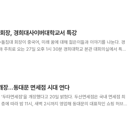
무 동계훈련을 실시한다. 2007년 발족 이후 올해 10회째
계훈련은 5년 전부터 중국 광
 회장, 경희대사이버대학교서 특강
돌침대 회장이 중국어, 미래 꿈에 대해 젊은이들과 이야기를 나눈다. 경
주최로 오는 27일 오후 1시 30분 경희대학교 본관 대회의실에서 특강
국어 교육의 혁신을 일으키고 있는 ‘문정아HSK중국어’의 문정아 교수와
장수돌침대 최창환 회장이다. 문 교수는 2002년부터 15년간
 개장…동대문 면세점 시대 연다
‘두타면세점’을 개장했다고 20일 밝혔다. 두산면세점은 국내 면세점 최
층에 따라 밤 11시, 새벽 2시까지 영업해 동대문의 대표적인 쇼핑 허브로
매장은 7개층에는 500여개 브랜드가