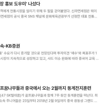
장 홍보 도우미' 나섰다
 전통시장을 알리기 위해 두 팔을 걷어붙였다. 신라면세점은 웨이
신라면세점의 공식 중국 SNS 채널에 문화체육관광부가 선정한 대표 전통시
동영상을 공개했다고 28일 밝혔다. 동영상은 통인시장의 명물인
통인 시장의 대표적인 가게들을 소개하는
지속-KB증권
홍’ 수요가 다시 증가할 것으로 전망된다며 투자의견 ‘매수’와 목표주가 1
이 기대된다”고
골프꿈나무들과 중국에서 오는 2월까지 동계전지훈련
47·SK텔레콤)가 골프꿈나무들과 함께 7주 동안 동계훈련을 떠난다. 최
소속 주니어들은 23일부터 2018년 2월 9일까지 중국 광둥성 그랜드 레