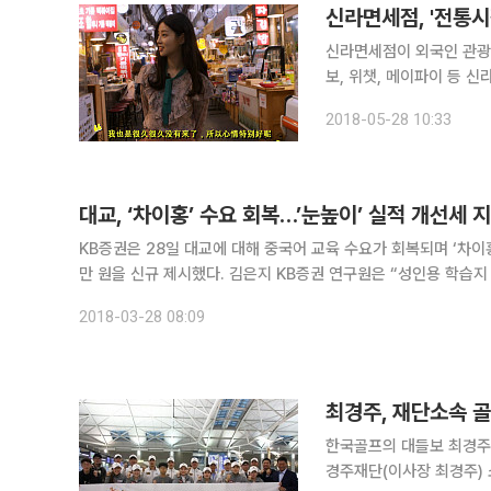
신라면세점, '전통시
신라면세점이 외국인 관광객에게
보, 위챗, 메이파이 등 
장 중 하나인 통인시장을 소개하는 
2018-05-28 10:33
엽전도시락 이용 방법과 
대교, ‘차이홍’ 수요 회복…’눈높이’ 실적 개선세 
KB증권은 28일 대교에 대해 중국어 교육 수요가 회복되며 ‘차이
만 원을 신규 제시했다. 김은지 KB증권 연구원은 “성인용 학습지 시장이 지속적으로 성장하고 있고, 사드 이슈 완화에 따라 중국어 교육 수
요가 다시 회복될 것으로 전망돼 ‘차이홍’의 점진적인 실적 개선
2018-03-28 08:09
최경주, 재단소속 
한국골프의 대들보 최경주(
경주재단(이사장 최경주) 