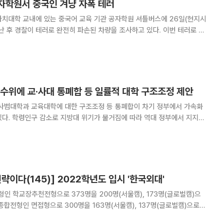
공자학원서 중국인 겨냥 자폭 테러
라치대학 교내에 있는 중국어 교육 기관 공자학원 셔틀버스에 26일(현지시
난 후 경찰이 테러로 완전히 파손된 차량을 조사하고 있다. 이번 테러로 공
등 중국인 3명과 파키스탄인 운전사 1명 등 4명이 사망했다. 한 여성이 공
폭발이 일어났다. 파키스탄 분리주의 집단
수위에 교·사대 통폐합 등 일률적 대학 구조조정 제안
 사범대학과 교육대학에 대한 구조조정 등 통폐합이 차기 정부에서 가속화
있다. 학령인구 감소로 지방대 위기가 불거짐에 따라 역대 정부에서 지지부
정 및 정원 감축이 이뤄질지도 주목할 필요가 있겠다. 4일 교육계 등
 석좌교수는 대통령직인수위원회(인수위) 지역균
략이다(145)] 2022학년도 입시 '한국외대'
 학교장추천전형으로 373명을 200명(서울캠), 173명(글로벌캠)으
종합전형인 면접형으로 300명을 163명(서울캠), 137명(글로벌캠)으로
전형인 서류형으로 654명을 274명(서울캠), 380명(글로벌캠)으로 각