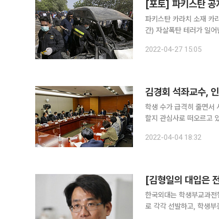
[포토] 파키스탄 
파키스탄 카라치 소재 카
간) 자살폭탄 테러가 일어
자학원 원장과 교사 2명 
2022-04-27 15:05
자학원 차량에 다가간 후 
김경회 석좌교수, 인
학생 수가 급격히 줄면서
할지 관심사로 떠오르고 
진해 온 대학의 자발적 구조조
2022-04-04 18:32
에 따르면 김경회 명지대
[김형일의 대입은 전
한국외대는 학생부교과전형인
로 각각 선발하고, 학생부
각각 선발하며, 학생부종합