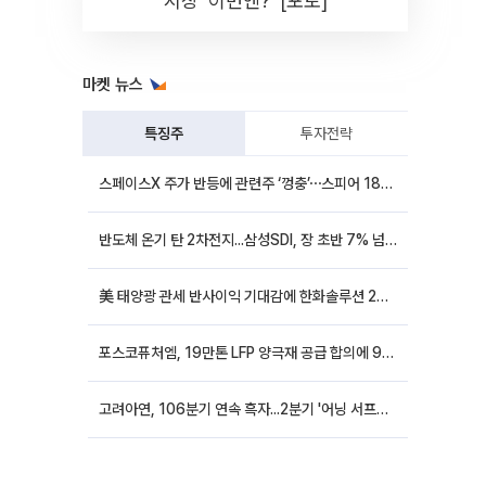
시장 '이번엔?' [포토]
마켓 뉴스
특징주
투자전략
스페이스X 주가 반등에 관련주 ‘껑충’⋯스피어 18%ㆍ에이치브이엠 12%↑
반도체 온기 탄 2차전지...삼성SDI, 장 초반 7% 넘게 껑충
美 태양광 관세 반사이익 기대감에 한화솔루션 20%대·OCI홀딩스 14%대 급등
포스코퓨처엠, 19만톤 LFP 양극재 공급 합의에 9%대 강세
고려아연, 106분기 연속 흑자...2분기 '어닝 서프라이즈'에 장 초반 12%대 강세