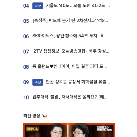
서울도 '40도'…오늘 노원 40.2도 기록
04
속보
[특징주] 반도체 온기 탄 2차전지...삼성SDI, 장 초반 7% 넘게 껑충
05
SK하이닉스, 용인·청주에 54조 투자…AI 메모리 생산기지 키운다
06
'2TV 생생정보' 오늘방송맛집- 배우 강성진 단골! 쌀국수ㆍ푸팟퐁 커리 맛집 '블○○○'
07
톰 홀랜드♥젠데이아, 비밀 결혼 파티 포착⋯호텔 대관비만 9억
08
안산 성곡동 공장서 화학물질 유출 사고 발생
09
속보
입추매직 '불발', 처서매직은 올까요? [해시태그]
10
최신 영상