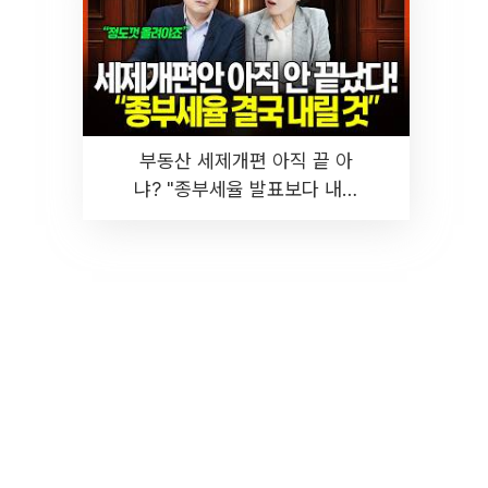
부동산 세제개편 아직 끝 아
냐? "종부세율 발표보다 내릴
것" 장기거주·양도세 전망 I 집
땅지성 I 김인만, 진미윤