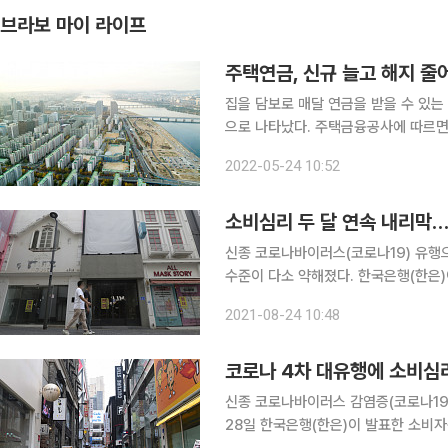
브라보 마이 라이프
주택연금, 신규 늘고 해지 줄어
집을 담보로 매달 연금을 받을 수 있는
으로 나타났다. 주택금융공사에 따르면 지난해 하반기 주택연금 신규가입자는 5730명으로 상반기
대비 12.9% 증가했다. 같은 기간 주
2022-05-24 10:52
었다. 올해도 비슷한 추세다. 지난 1~
소비심리 두 달 연속 내리막
신종 코로나바이러스(코로나19) 유행으
수준이 다소 약해졌다. 한국은행(한은)이 24일 발표한 ‘소비자동향조사’ 결과에 따르면 8월 소비심
리지수(CCSI)는 102.5로 7월보다 
2021-08-24 10:48
포인트 급락한 뒤 두 달 연속 하락세를
코로나 4차 대유행에 소비심
신종 코로나바이러스 감염증(코로나19
28일 한국은행(한은)이 발표한 소비자