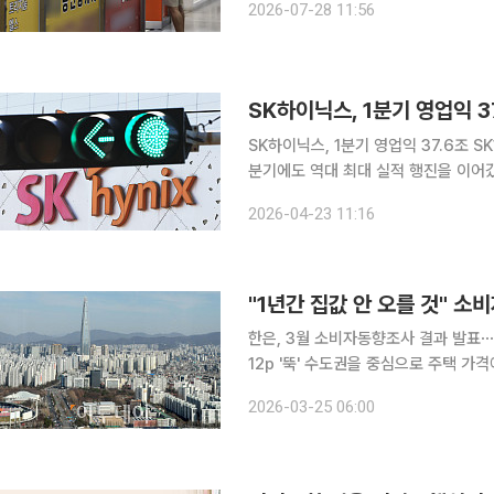
2026-07-28 11:56
준이다. 고성준 기자 joonko1@
SK하이닉스, 1분기 영업익 37.6조 SK하이닉스가 인공지능(AI) 반도체 수요 급증에 힘입어 올해 1
분기에도 역대 최대 실적 행진을 이어갔
37조6103억원으로 지난해 같은 기간
2026-04-23 11:16
원으로 198.1% 증가해, 매출과 영업
"1년간 집값 안 오를 것" 소
한은, 3월 소비자동향조사 결과 발표⋯C
12p '뚝' 수도권을 중심으로 주택 가격에 대한 국내 소비자들의 기대가 하락세로 돌아선 것으로 나
타났다. 다주택자 양도소득세 중과 유예
2026-03-25 06:00
재명 대통령이 연일 부동산 투기를 겨