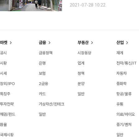
103.2로 한 달 전보다 7.1포인트 떨어졌다. 소비자심리지수는 소비자동향지수 중 6가
2021-07-28 10:22
이용해 산출한 심리지표다. 장기평균치
마켓
금융
부동산
산업
공시
금융정책
시장동향
재계
시황
은행
업계
전자/통신/IT
시세
보험
정책
자동차
장외/IPO
2금융
분양
중화학
특징주
카드
일반
항공/물류
투자전략
가상자산/핀테크
유통
채권/펀드
일반
의료/바이오
환율
중기/벤처
국제시황
일반