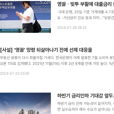
-5대 은행, 25일 기준 가계대출 4.
요 -가산금리 인상 효과 미미…“당분간 증가세 막기 어려워” '영
(빚내서 투자)' 수요가 부활하면서 이
2024-07-28 08:53
다. 가계부채 급증에 따른 금융당국의
[사설] ‘영끌’ 망령 되살아나기 전에 선제 대응을
부동산 광풍이 다시 휘몰아칠 기세다. 한국은행이 어제 발표한 7월 소비자 
오른 115로 집계됐다. 2021년 11월(116) 이후 2년 8개월 만에 가장 높다
은 스트레스 총부채원리금상환비율(DSR) 2단계 시행 연기, 주택담보대출 금
2024-07-25 05:00
하반기 금리인하 기대감 앞두고
하반기 금리 인하 가능성이 짙어지자,
면 실수요자의 매수 수요가 살아나는 