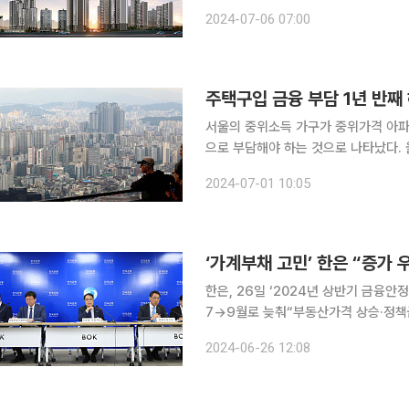
다. 6일 한국은행의 ‘6월 소비자동향조사’에 따르면, 금리수준전망지수(98)는 전달보다 6p 하락했
2024-07-06 07:00
다. 이 지수는 6개월 후 금리가 지금
주택구입 금융 부담 1년 반째
서울의 중위소득 가구가 중위가격 아파
으로 부담해야 하는 것으로 나타났다. 
분기보다 소폭 줄었다. 주택 가격보다는
2024-07-01 10:05
후부터 집값이 반등하면 부담도 다시 
한은, 26일 ‘2024년 상반기 금융안
7→9월로 늦춰“부동산가격 상승·정책금
기, 취약계층 지원대책 마련 등 고려 
2024-06-26 12:08
아냐…정책당국과