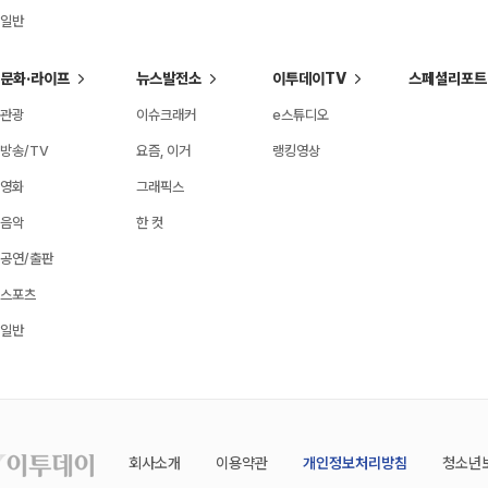
일반
문화·라이프
뉴스발전소
이투데이TV
스페셜리포트
관광
이슈크래커
e스튜디오
방송/TV
요즘, 이거
랭킹영상
영화
그래픽스
음악
한 컷
공연/출판
스포츠
일반
회사소개
이용약관
개인정보처리방침
청소년