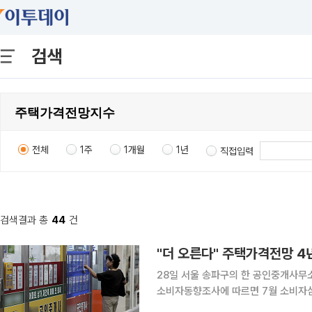
검색
전체
1주
1개월
1년
직접입력
검색결과 총
44
건
"더 오른다" 주택가격전망 4년
28일 서울 송파구의 한 공인중개사무
소비자동향조사에 따르면 7월 소비자심리
주택가격전망지수는 127로 전월보다 7포