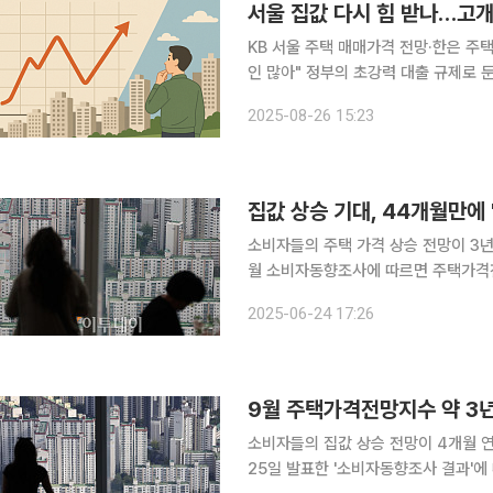
서울 집값 다시 힘 받나…고개
KB 서울 주택 매매가격 전망·한은 주택
인 많아" 정부의 초강력 대출 규제로 둔화한 서울 집값 상승세가 다시 탄력을 받을 수 있다는 관측이
확대되고 있다. 폭이 작아졌을 뿐 오
2025-08-26 15:23
으로 풀이된다. 공급 부족 외에도 집값
집값 상승 기대, 44개월만에 '
소비자들의 주택 가격 상승 전망이 3년
월 소비자동향조사에 따르면 주택가격전
였던 2021년 10월, 125를 기록한
2025-06-24 17:26
데월드타워에서 내려다 본 서울 아파트 
9월 주택가격전망지수 약 3년
소비자들의 집값 상승 전망이 4개월 연
25일 발표한 '소비자동향조사 결과'에