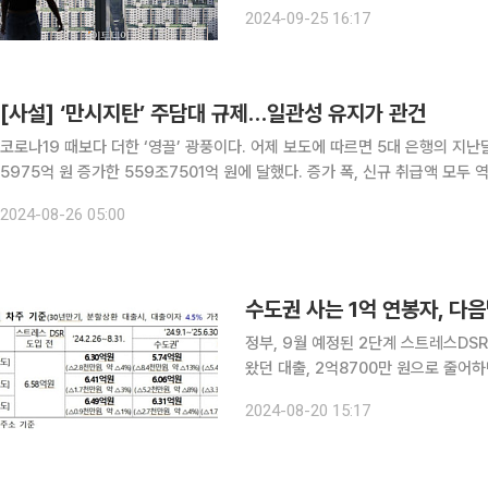
상승했다. 2021년 10월(125) 이
2024-09-25 16:17
비교한 1년 후 전망을 반영한다. 1
[사설] ‘만시지탄’ 주담대 규제…일관성 유지가 관건
코로나19 때보다 더한 ‘영끌’ 광풍이다. 어제 보도에 따르면 5대 은행의 지
5975억 원 증가한 559조7501억 원에 달했다. 증가 폭, 신규 취급액 모두
5대 은행의 주담대 잔액은 565조8957억 원으로 6조1456억 원 늘
2024-08-26 05:00
수도권 사는 1억 연봉자, 다
정부, 9월 예정된 2단계 스트레스DSR
왔던 대출, 2억8700만 원으로 줄어하반
이 수도권 중심의 ‘핀셋’ 대출 규제 
2024-08-20 15:17
를 다른 지역보다 줄여 급증하는 가계