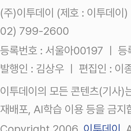
(주)이투데이 (제호 : 이투데이
02) 799-2600
등록번호 : 서울아00197 ㅣ 등록일
발행인 : 김상우 ㅣ 편집인 : 
이투데이의 모든 콘텐츠(기사)는
재배포, AI학습 이용 등을 금지
Copyright 2006.
이투데이
.