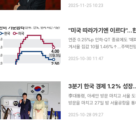
‘이산’ 등 사극 전성기를 이끌며 방송
2025-11-25 10:23
년 함경북도 회령에서 태어난 그는 19
"미국 따라가기엔 이르다"…한
연준 0.25%p 인하·QT 종료에도 '
겨서울 집값 10월 1.46%↑…주택전
고려할 것" 미국 연방준비제도(Fed·연준)가 두 번 연속 기준금리를 인하했지만, 다음 달 한국은행이
2025-10-30 11:47
이를 그대로 따라가긴 쉽지 않을 전망이
3분기 한국 경제 1.2% 성장
李대통령, 아세안 방문 마치고 서울 도착 이재명 대통령이 1박 2일간의 말레이시아 쿠알
방문을 마치고 27일 밤 서울공항을 통
상외교 슈퍼위크’의 출발점으로, 이 
2025-10-28 09:27
와 한미·한중·한일 정상회담 준비에 돌