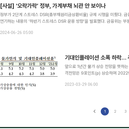
[사설] ‘오락가락’ 정부, 가계부채 뇌관 안 보이나
정부가 2단계 스트레스 DSR(총부채원리금상환비율) 규제 시행을 미뤘다. 금융
연기하는 내용의 ‘하반기 스트레스 DSR 운용 방향’을 발표했다. 금융위는 부동산 프로젝트파이낸싱(PF) 시장의 연착륙 과정 등을 고려한
결정이라고 했다. 범정부적 자영업자 지원 대책을 거론하며 “자금 수요가 긴
2024-06-26 05:00
기대인플레이션 소폭 하락…
앞으로 1년간 물가 상승 전망을 뜻하
격전망은 9포인트(p) 상승하며 2022년 7월 이후 최
월 소비자동향조사 결과'를 보면 기대인플레
2023-03-29 06:00
플레이션은 지난 2021년 2월부터 지
1
2
3