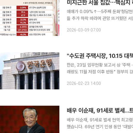
미지근한 서울 집값⋯핵심지 
매매가 0.09%↑⋯5주째 둔화'청담현
들 추가 하락 바라며 관망 뜨거웠던 서울 아파트 시장 열기가 미지근해지고 있다. 강남3구와 용산
등 상급지 집값이 하락세를 탄 가운데 
2026-03-09 07:00
거래가격이 낮아지면서 경매·청약 시장
한은, 23일 업무현황 보고서 상 '주
래량도 11월 저점 이후 반등" 정부의 강력한 부동산 정책 규제 속 수도권 주택시장 과열 양상이 진정
국면을 보이고 있다는 평가가 나왔다.
2026-02-23 14:00
있어 시차를 두고 가계대출 증가세로 
배우 이순재, 91세로 별세..
배우 이순재, 91세로 별세 현역 최고령 배우로 활약해온 이순재 씨가 25일 새벽, 향년 91세에 별세
했습니다. 69년 연기 인생 동안 ‘대발